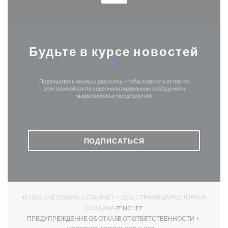
Будьте в курсе новостей
*
Подпишитесь на нашу рассылку, чтобы получать от нас по
электронной почте персонализированные сообщения и
маркетинговые предложения.
ПОДПИСАТЬСЯ
© 2026 CHEZ RAOUL ESTAMINET — ВЕБ-СТРАНИЦА РЕСТОРАНА
((ОТКРЫВАЕТСЯ В НОВОМ О
СОЗДАНА
ZENCHEF
ПРЕДУПРЕЖДЕНИЕ ОБ ОТКАЗЕ ОТ ОТВЕТСТВЕННОСТИ
((ОТКРЫВАЕТСЯ В НОВОМ ОКНЕ))