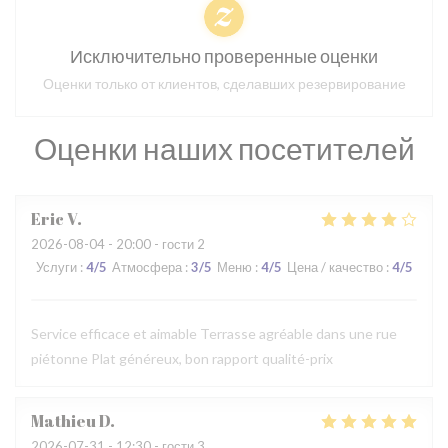
Исключительно проверенные оценки
Оценки только от клиентов, сделавших резервирование
Оценки наших посетителей
Eric
V
2026-08-04
- 20:00 - гости 2
Услуги
:
4
/5
Атмосфера
:
3
/5
Меню
:
4
/5
Цена / качество
:
4
/5
Service efficace et aimable Terrasse agréable dans une rue
piétonne Plat généreux, bon rapport qualité-prix
Mathieu
D
2026-07-31
- 12:30 - гости 3