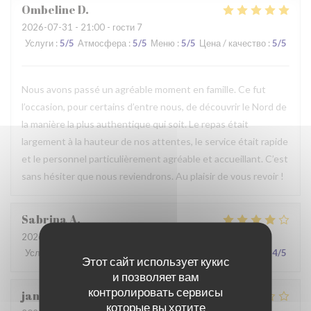
Ombeline
D
2026-07-31
- 21:00 - гости 7
Услуги
:
5
/5
Атмосфера
:
5
/5
Меню
:
5
/5
Цена / качество
:
5
/5
Nous avons passé un agréable moment en famille. Ce fut
l’occasion, pour certains d’entre nous, de découvrir le Nord de
la manière la plus authentique qui soit. Le repas était
largement à la hauteur de nos attentes, le service était rapide
et le personnel particulièrement agréable et accueillant. C’est
sans hésiter que nous reviendrons. Au plaisir de vous revoir !
Sabrina
A
2026-07-25
- 21:00 - гости 2
Услуги
:
4
/5
Атмосфера
:
4
/5
Меню
:
4
/5
Цена / качество
:
4
/5
Этот сайт использует кукис
и позволяет вам
контролировать сервисы
jan
R
которые вы хотите