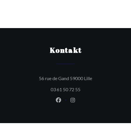
Kontakt
((öffnet ein neues F
56 rue de Gand 59000 Lille
03 61 50 72 55
Facebook ((öffnet ein neues Fen
Instagram ((öffnet ein ne