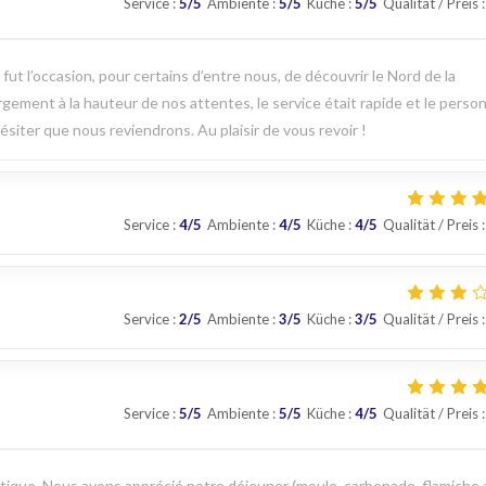
Service
:
5
/5
Ambiente
:
5
/5
Küche
:
5
/5
Qualität / Preis
:
t l’occasion, pour certains d’entre nous, de découvrir le Nord de la
argement à la hauteur de nos attentes, le service était rapide et le perso
ésiter que nous reviendrons. Au plaisir de vous revoir !
Service
:
4
/5
Ambiente
:
4
/5
Küche
:
4
/5
Qualität / Preis
:
Service
:
2
/5
Ambiente
:
3
/5
Küche
:
3
/5
Qualität / Preis
:
Service
:
5
/5
Ambiente
:
5
/5
Küche
:
4
/5
Qualität / Preis
:
que. Nous avons apprécié notre déjeuner (moule, carbonade, flamiche 