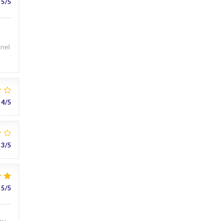
5
/5
nnel
4
/5
3
/5
5
/5
au