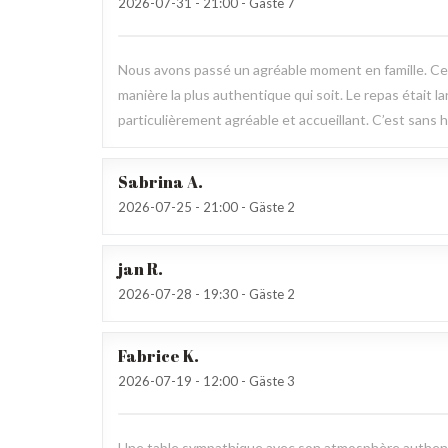
2026-07-31
- 21:00 - Gäste 7
Nous avons passé un agréable moment en famille. Ce fu
manière la plus authentique qui soit. Le repas était l
particulièrement agréable et accueillant. C’est sans h
Sabrina
A
2026-07-25
- 21:00 - Gäste 2
jan
R
2026-07-28
- 19:30 - Gäste 2
Fabrice
K
2026-07-19
- 12:00 - Gäste 3
Une table sympathique avec son atmosphère authenti