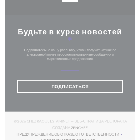
Будьте в курсе новостей
*
Подпишитесь на нашу рассылку, чтобы получать от нас по
электронной почте персонализированные сообщения и
маркетинговые предложения.
ПОДПИСАТЬСЯ
© 2026 CHEZ RAOUL ESTAMINET — ВЕБ-СТРАНИЦА РЕСТОРАНА
((ОТКРЫВАЕТСЯ В НОВОМ О
СОЗДАНА
ZENCHEF
ПРЕДУПРЕЖДЕНИЕ ОБ ОТКАЗЕ ОТ ОТВЕТСТВЕННОСТИ
((ОТКРЫВАЕТСЯ В НОВОМ ОКНЕ))