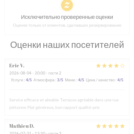
Исключительно проверенные оценки
Оценки только от клиентов, сделавших резервирование
Оценки наших посетителей
Eric
V
2026-08-04
- 20:00 - гости 2
Услуги
:
4
/5
Атмосфера
:
3
/5
Меню
:
4
/5
Цена / качество
:
4
/5
Service efficace et aimable Terrasse agréable dans une rue
piétonne Plat généreux, bon rapport qualité-prix
Mathieu
D
2026-07-31
- 12:30 - гости 3