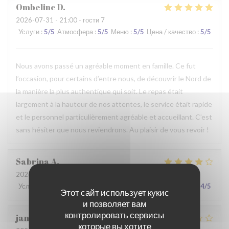
Ombeline
D
2026-07-31
- 21:00 - гости 7
Услуги
:
5
/5
Атмосфера
:
5
/5
Меню
:
5
/5
Цена / качество
:
5
/5
Nous avons passé un agréable moment en famille. Ce fut
l’occasion, pour certains d’entre nous, de découvrir le Nord de
la manière la plus authentique qui soit. Le repas était
largement à la hauteur de nos attentes, le service était rapide
et le personnel particulièrement agréable et accueillant. C’est
sans hésiter que nous reviendrons. Au plaisir de vous revoir !
Sabrina
A
2026-07-25
- 21:00 - гости 2
Услуги
:
4
/5
Атмосфера
:
4
/5
Меню
:
4
/5
Цена / качество
:
4
/5
Этот сайт использует кукис
и позволяет вам
контролировать сервисы
jan
R
которые вы хотите