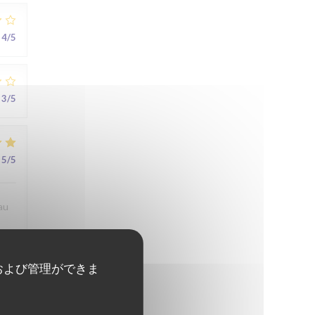
4
/5
3
/5
5
/5
au
および管理ができま
5
/5