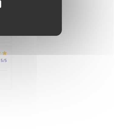
4
/5
5
/5