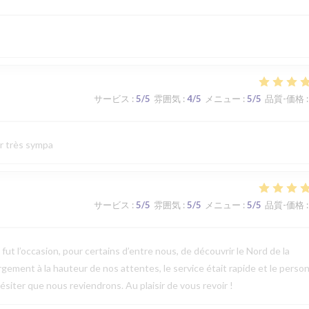
サービス
:
5
/5
雰囲気
:
4
/5
メニュー
:
5
/5
品質-価格
:
ur très sympa
サービス
:
5
/5
雰囲気
:
5
/5
メニュー
:
5
/5
品質-価格
:
t l’occasion, pour certains d’entre nous, de découvrir le Nord de la
argement à la hauteur de nos attentes, le service était rapide et le perso
ésiter que nous reviendrons. Au plaisir de vous revoir !