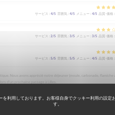
サービス
:
4
/5
雰囲気
:
4
/5
メニュー
:
4
/5
品質-価格
:
サービス
:
2
/5
雰囲気
:
3
/5
メニュー
:
3
/5
品質-価格
:
サービス
:
5
/5
雰囲気
:
5
/5
メニュー
:
4
/5
品質-価格
:
que. Nous avons apprécié notre déjeuner (moule, carbonade, flamiche 
 lors d'un prochaine passage à Lilles.
ーを利用しております。お客様自身でクッキー利用の設定
す。
サービス
:
5
/5
雰囲気
:
5
/5
メニュー
:
5
/5
品質-価格
: