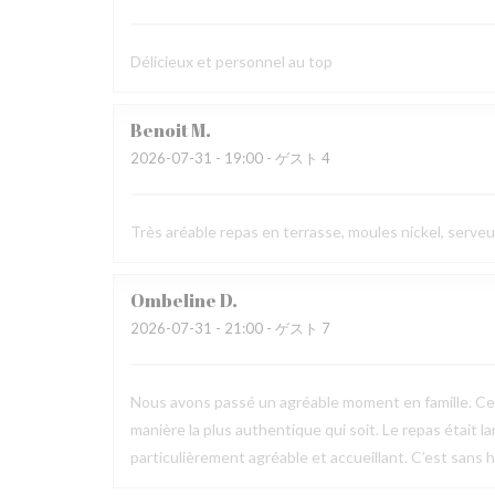
Délicieux et personnel au top
Benoit
M
2026-07-31
- 19:00 - ゲスト 4
Très aréable repas en terrasse, moules nickel, serve
Ombeline
D
2026-07-31
- 21:00 - ゲスト 7
Nous avons passé un agréable moment en famille. Ce fu
manière la plus authentique qui soit. Le repas était l
particulièrement agréable et accueillant. C’est sans h