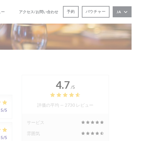
予約
バウチャー
ュー
アクセス/お問い合わせ
JA
((新しいウィンドウで開きます))
((新しいウィンドウで開きます))
4.7
/5
評価の平均 —
2730 レビュー
5
/5
サービス
雰囲気
5
/5