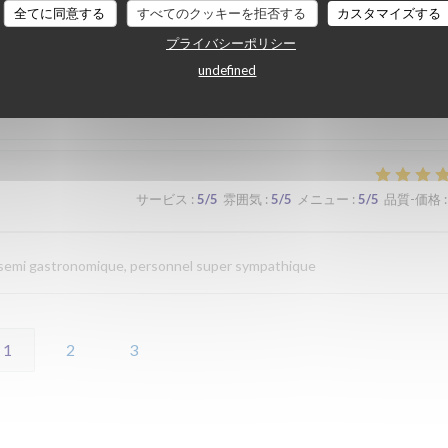
全てに同意する
すべてのクッキーを拒否する
カスタマイズする
プライバシーポリシー
サービス
:
4
/5
雰囲気
:
4
/5
メニュー
:
4
/5
品質-価格
:
undefined
サービス
:
5
/5
雰囲気
:
5
/5
メニュー
:
5
/5
品質-価格
:
n semi gastronomique, personnel super sympathique
1
2
3