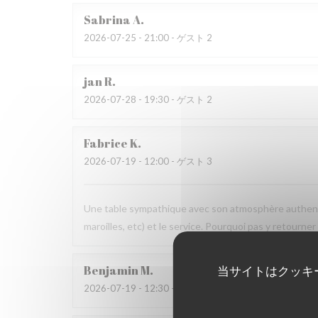
Sabrina
A
2026-07-25
- 21:00 - ゲスト 2
jan
R
2026-07-28
- 19:30 - ゲスト 2
Fabrice
K
2026-07-19
- 12:00 - ゲスト 3
Une table sympathique avec son atmosphère authenti
maroilles, etc) et le service. Pourquoi pas y retourner
Benjamin
M
当サイトはクッキ
2026-07-19
- 12:30 - ゲスト 2