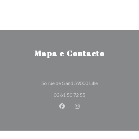
Mapa e Contacto
((abre numa nova ja
56 rue de Gand 59000 Lille
03 61 50 72 55
Facebook ((abre numa nova jane
Instagram ((abre numa nov