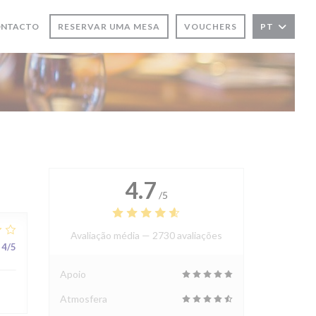
ONTACTO
RESERVAR UMA MESA
VOUCHERS
PT
OVA JANELA))
 NOVA JANELA))
4.7
/5
Avaliação média —
2730 avaliações
4
/5
Apoio
Atmosfera