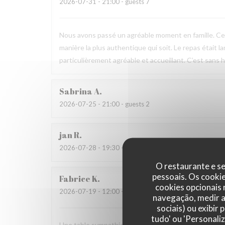
2026-07-31
- 21:00 - guests 7
Nous avons passé un agréable moment en famille. Ce fu
manière la plus authentique qui soit. Le repas était l
particulièrement agréable et accueillant. C’est sans h
Sabrina
A
2026-07-25
- 21:00 - guests 2
jan
R
2026-07-28
- 19:30 - guests 2
O restaurante e se
pessoais. Os cooki
Fabrice
K
cookies opcionais
2026-07-19
- 12:00 - guests 3
navegação, medir a 
sociais) ou exibir
tudo' ou 'Personali
Une table sympathique avec son atmosphère authenti