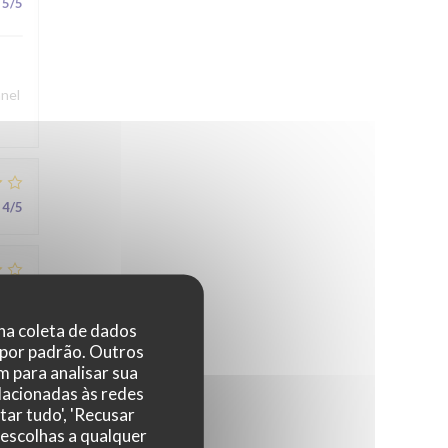
5
/5
nnel
4
/5
3
/5
 na coleta de dados
 por padrão. Outros
 para analisar sua
5
/5
elacionadas às redes
tar tudo', 'Recusar
 escolhas a qualquer
au