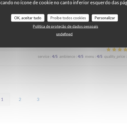
cando no ícone de cookie no canto inferior esquerdo das pági
 lors d'un prochaine passage à Lilles.
OK, aceitar tudo
Proíbe todos cookies
Personalizar
Política de proteção de dados pessoais
service
:
5
/5
ambience
:
5
/5
menu
:
5
/5
quality_price
:
undefined
service
:
4
/5
ambience
:
4
/5
menu
:
4
/5
quality_price
:
1
2
3