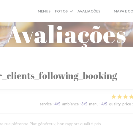
MENUS
FOTOS
AVALIAÇÕES
MAPA E C
((ABRE NUMA N
((ABRE NUMA
Avaliações
_clients_following_booking
service
:
4
/5
ambience
:
3
/5
menu
:
4
/5
quality_price
:
ne rue piétonne Plat généreux, bon rapport qualité-prix