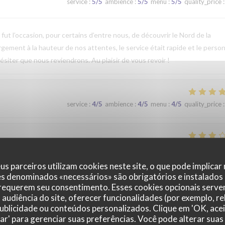
service
:
5
/5
ambience
:
5
/5
menu
:
5
/5
quality_price
:
t l’occasion, pour certains d’entre nous, de découvrir le Nord de la
argement à la hauteur de nos attentes, le service était rapide et le perso
ésiter que nous reviendrons. Au plaisir de vous revoir !
service
:
4
/5
ambience
:
4
/5
menu
:
4
/5
quality_price
:
service
:
2
/5
ambience
:
3
/5
menu
:
3
/5
quality_price
:
us parceiros utilizam cookies neste site, o que pode implicar
es denominados «necessários» são obrigatórios e instalados
 requerem seu consentimento. Esses cookies opcionais servem
service
:
5
/5
ambience
:
5
/5
menu
:
4
/5
quality_price
:
audiência do site, oferecer funcionalidades (por exemplo, r
 publicidade ou conteúdos personalizados. Clique em 'OK, acei
zar' para gerenciar suas preferências. Você pode alterar suas
que. Nous avons apprécié notre déjeuner (moule, carbonade, flamiche 