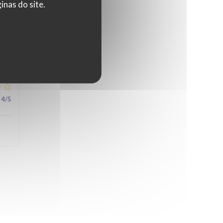
nas do site.
5
/5
4
/5