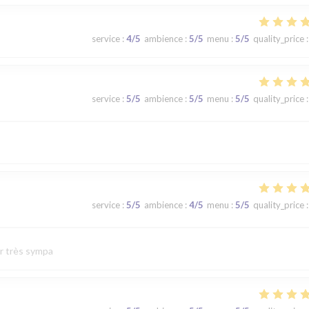
service
:
4
/5
ambience
:
5
/5
menu
:
5
/5
quality_price
:
service
:
5
/5
ambience
:
5
/5
menu
:
5
/5
quality_price
:
service
:
5
/5
ambience
:
4
/5
menu
:
5
/5
quality_price
:
ur très sympa