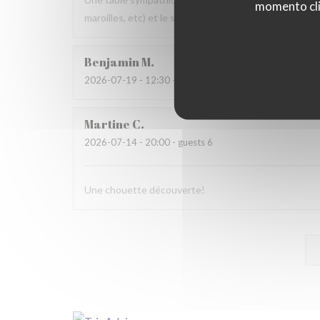
momento cli
maroilles, etc) et le service. Pourquoi pas y retourner
Benjamin
M
2026-07-19
- 12:30 - guests 2
Martine
C
2026-07-14
- 20:00 - guests 6
Une chouette découverte!