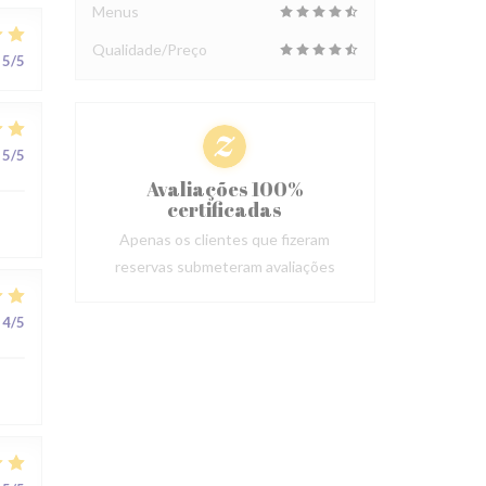
Menus
Qualidade/Preço
5
/5
5
/5
Avaliações 100%
certificadas
Apenas os clientes que fizeram
reservas submeteram avaliações
4
/5