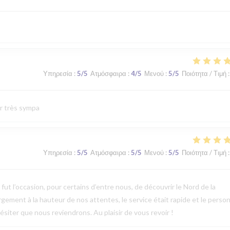
Υπηρεσία
:
5
/5
Ατμόσφαιρα
:
4
/5
Μενού
:
5
/5
Ποιότητα / Τιμή
:
ur très sympa
Υπηρεσία
:
5
/5
Ατμόσφαιρα
:
5
/5
Μενού
:
5
/5
Ποιότητα / Τιμή
:
t l’occasion, pour certains d’entre nous, de découvrir le Nord de la
argement à la hauteur de nos attentes, le service était rapide et le perso
ésiter que nous reviendrons. Au plaisir de vous revoir !