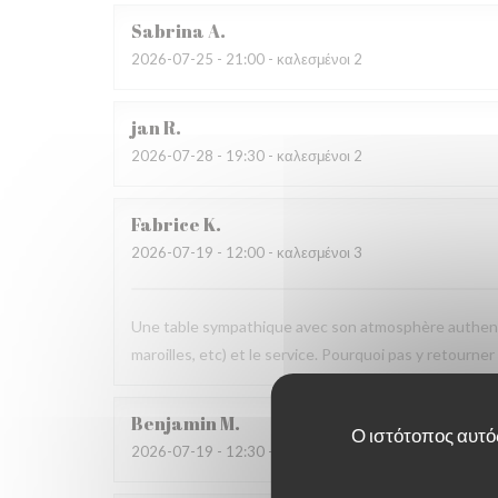
Sabrina
A
2026-07-25
- 21:00 - καλεσμένοι 2
jan
R
2026-07-28
- 19:30 - καλεσμένοι 2
Fabrice
K
2026-07-19
- 12:00 - καλεσμένοι 3
Une table sympathique avec son atmosphère authenti
maroilles, etc) et le service. Pourquoi pas y retourner
Benjamin
M
Ο ιστότοπος αυτός
2026-07-19
- 12:30 - καλεσμένοι 2