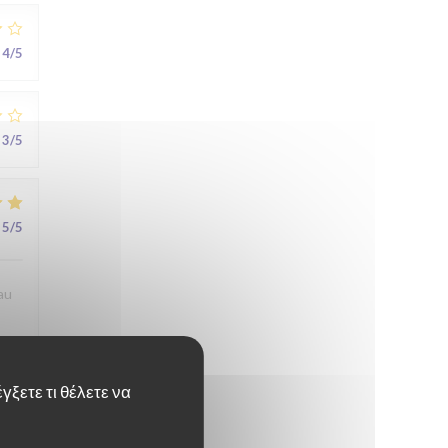
4
/5
3
/5
5
/5
au
γξετε τι θέλετε να
5
/5