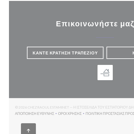
Επικοινωνήστε μαζ
ΚΆΝΤΕ ΚΡΆΤΗΣΗ ΤΡΑΠΕΖΙΟΎ
© 2026 CHEZ RAOUL ESTAMINET — Η ΙΣΤΟΣΕΛΊΔΑ ΤΟΥ ΕΣΤΙΑΤΟΡΊΟΥ
ΑΠΟΠΟΊΗΣΗ ΕΥΘΎΝΗΣ
ΌΡΟΙ ΧΡΉΣΗΣ
ΠΟΛΙΤΙΚΉ ΠΡΟΣΤΑΣΊΑΣ ΠΡ
((ΑΝΟΊΓΕΙ ΣΕ ΝΈΟ ΠΑΡΆΘΥΡΟ))
((ΑΝΟΊΓΕΙ ΣΕ ΝΈΟ ΠΑΡΆΘΥΡΟ))
(