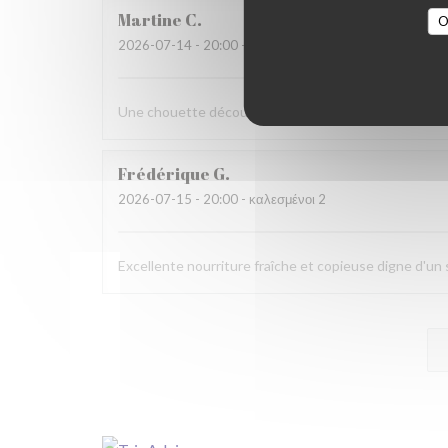
Martine
C
O
2026-07-14
- 20:00 - καλεσμένοι 6
Une chouette découverte!
Frédérique
G
2026-07-15
- 20:00 - καλεσμένοι 2
Excellente nourriture fraîche et copieuse digne d'u