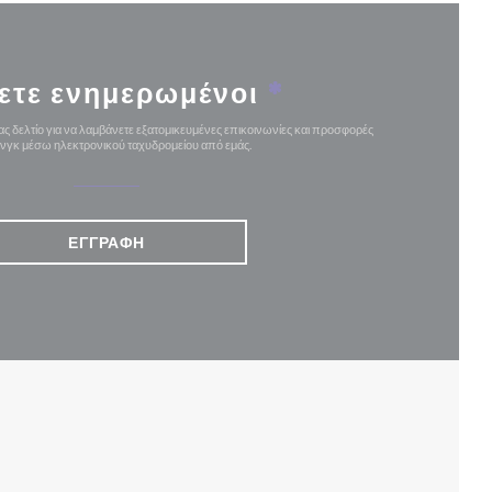
ετε ενημερωμένοι
*
ς δελτίο για να λαμβάνετε εξατομικευμένες επικοινωνίες και προσφορές
ινγκ μέσω ηλεκτρονικού ταχυδρομείου από εμάς.
ΕΓΓΡΑΦΉ
ΈΟ ΠΑΡΆΘΥΡΟ))