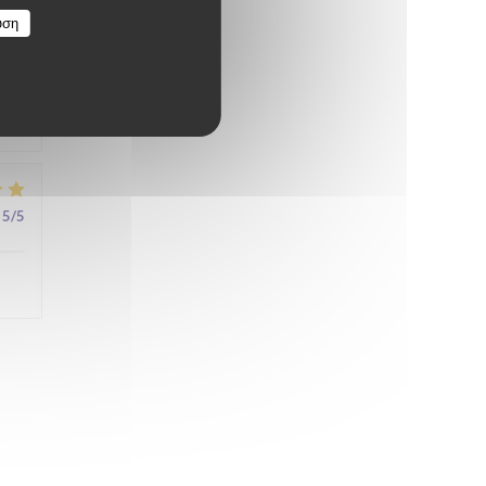
υση
4
/5
5
/5