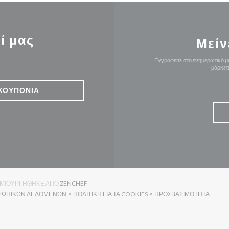
ί μας
Μείν
Εγγραφείτε στο ενημερωτικό μα
μάρκετ
ΚΟΥΠΌΝΙΑ
((ΑΝΟΊΓΕΙ ΣΕ ΝΈΟ ΠΑΡΆΘΥΡΟ))
 ΔΗΜΙΟΥΡΓΉΘΗΚΕ ΑΠΌ
ZENCHEF
ΟΣΩΠΙΚΏΝ ΔΕΔΟΜΈΝΩΝ
ΠΟΛΙΤΙΚΉ ΓΙΑ ΤΑ COOKIES
ΠΡΟΣΒΑΣΙΜΌΤΗΤΑ
(ΑΝΟΊΓΕΙ ΣΕ ΝΈΟ ΠΑΡΆΘΥΡΟ))
((ΑΝΟΊΓΕΙ ΣΕ ΝΈΟ ΠΑΡΆΘΥΡΟ))
((ΑΝΟΊΓΕΙ ΣΕ Ν