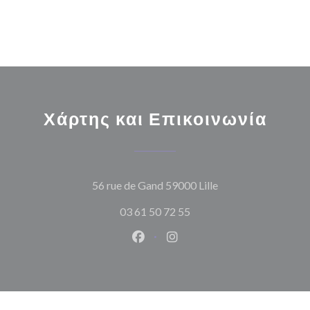
Χάρτης και Επικοινωνία
((ανοίγει σε νέο π
56 rue de Gand 59000 Lille
03 61 50 72 55
Facebook ((ανοίγει σε νέο παρά
Instagram ((ανοίγει σε νέ