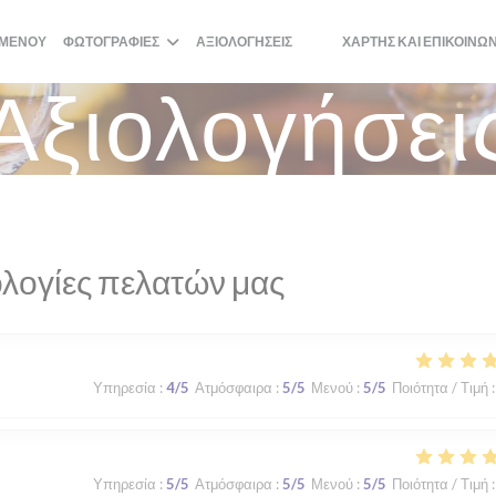
ΜΕΝΟΎ
ΦΩΤΟΓΡΑΦΊΕΣ
ΑΞΙΟΛΟΓΉΣΕΙΣ
ΧΆΡΤΗΣ ΚΑΙ ΕΠΙΚΟΙΝΩ
((ΑΝΟΊΓΕΙ ΣΕ ΝΈΟ ΠΑΡΆΘΥΡΟ
((ΑΝΟΊΓΕΙ ΣΕ ΝΈΟ ΠΑΡΆΘΥ
Αξιολογήσει
λογίες πελατών μας
Υπηρεσία
:
4
/5
Ατμόσφαιρα
:
5
/5
Μενού
:
5
/5
Ποιότητα / Τιμή
:
Υπηρεσία
:
5
/5
Ατμόσφαιρα
:
5
/5
Μενού
:
5
/5
Ποιότητα / Τιμή
: