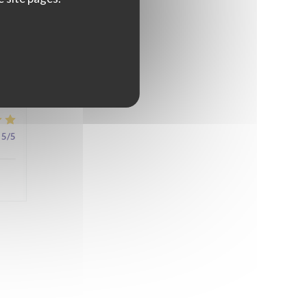
4
/5
5
/5