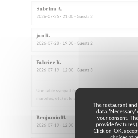
Sabrina
A
2026-07-25
- 21:00 - Guests 2
jan
R
2026-07-28
- 19:30 - Guests 2
Fabrice
K
2026-07-19
- 12:00 - Guests 3
Une table sympathique avec son atmosphère authenti
maroilles, etc) et le service. Pourquoi pas y retourner
The restaurant and i
data. 'Necessary' 
Benjamin
M
your consent. The
provide features (
2026-07-19
- 12:30 - Guests 2
Click on 'OK, accept
choices at a