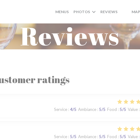
MENUS
PHOTOS
REVIEWS
MAP
((OPENS 
((OPEN
Reviews
ustomer ratings
Service
:
4
/5
Ambiance
:
5
/5
Food
:
5
/5
Value
:
Service
:
5
/5
Ambiance
:
5
/5
Food
:
5
/5
Value
: