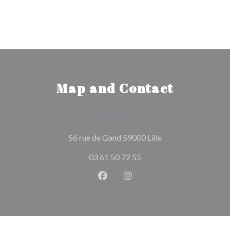
Map and Contact
((opens in a new wi
56 rue de Gand 59000 Lille
03 61 50 72 55
Facebook ((opens in a new wind
Instagram ((opens in a n