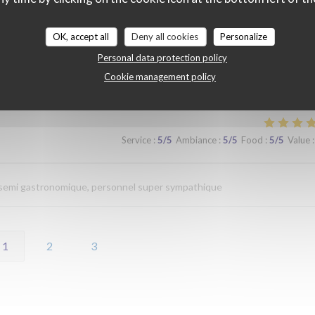
Service
:
4
/5
Ambiance
:
4
/5
Food
:
4
/5
Value
:
OK, accept all
Deny all cookies
Personalize
Personal data protection policy
Cookie management policy
Service
:
5
/5
Ambiance
:
5
/5
Food
:
5
/5
Value
:
n semi gastronomique, personnel super sympathique
1
2
3