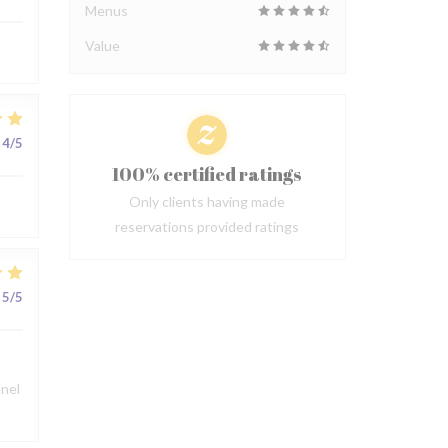
Menus
Value
4
/5
100% certified ratings
Only clients having made
reservations provided ratings
5
/5
nnel