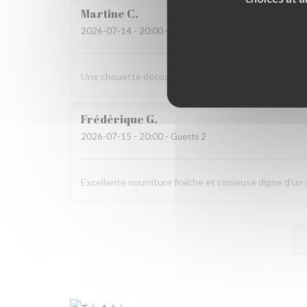
Martine
C
2026-07-14
- 20:00 - Guests 6
Une chouette découverte!
Frédérique
G
2026-07-15
- 20:00 - Guests 2
Excellente nourriture fraîche et copieuse digne d'u