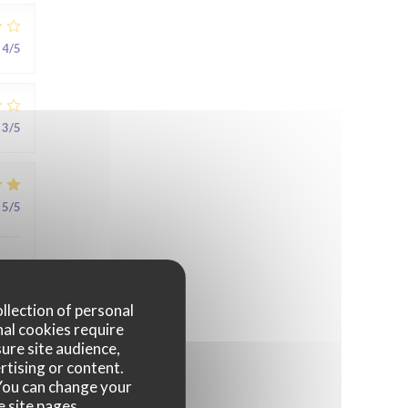
4
/5
3
/5
5
/5
au
ollection of personal
nal cookies require
ure site audience,
rtising or content.
5
/5
. You can change your
e site pages.