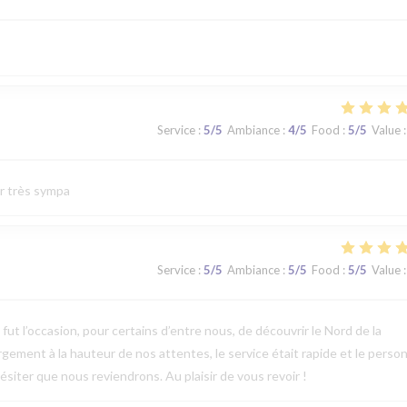
Service
:
5
/5
Ambiance
:
4
/5
Food
:
5
/5
Value
:
ur très sympa
Service
:
5
/5
Ambiance
:
5
/5
Food
:
5
/5
Value
:
t l’occasion, pour certains d’entre nous, de découvrir le Nord de la
argement à la hauteur de nos attentes, le service était rapide et le perso
ésiter que nous reviendrons. Au plaisir de vous revoir !