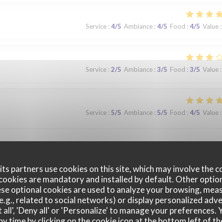
Service
:
4
/5
Ambiance
:
4
/5
Food
:
4
/5
Value
:
Service
:
2
/5
Ambiance
:
3
/5
Food
:
3
/5
Value
:
Service
:
5
/5
Ambiance
:
5
/5
Food
:
4
/5
Value
:
que. Nous avons apprécié notre déjeuner (moule, carbonade, flamiche 
 lors d'un prochaine passage à Lilles.
ts partners use cookies on this site, which may involve the c
cookies are mandatory and installed by default. Other optio
se optional cookies are used to analyze your browsing, meas
e.g., related to social networks) or display personalized adve
Service
:
5
/5
Ambiance
:
5
/5
Food
:
5
/5
Value
:
 all', 'Deny all' or 'Personalize' to manage your preferences
ny time by clicking on the cookie icon at the bottom left of th