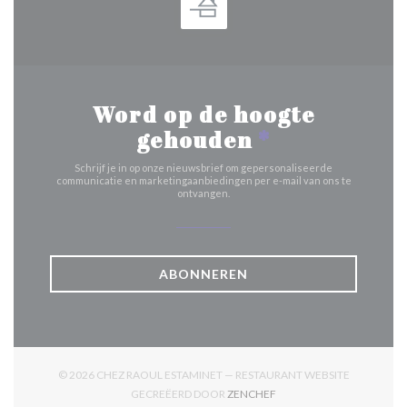
Word op de hoogte
gehouden
*
Schrijf je in op onze nieuwsbrief om gepersonaliseerde
communicatie en marketingaanbiedingen per e-mail van ons te
ontvangen.
ABONNEREN
© 2026 CHEZ RAOUL ESTAMINET — RESTAURANT WEBSITE
((OPENT IN EEN NIEUW V
GECREËERD DOOR
ZENCHEF