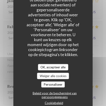
jan
R
aan sociale netwerken) of
2026-07-28
- 19:30 - Gasten 2
gepersonaliseerde
Service
:
2
/5
Atmosfeer
:
3
/5
Keuken
:
3
/5
Kwaliteit / Prijs
:
3
/5
advertenties of inhoud weer
te geven. Klik op 'OK,
accepteer alle', 'Weiger alle' of
Fabrice
K
'Personaliseer' om uw
2026-07-19
- 12:00 - Gasten 3
voorkeuren te beheren. U
Service
:
5
/5
Atmosfeer
:
5
/5
Keuken
:
4
/5
Kwaliteit / Prijs
:
5
/5
kunt uw keuzes op elk
moment wijzigen door op het
cookiepictogram linksonder
Une table sympathique avec son atmosphère authentique.
op de sitepagina's te klikken.
Nous avons apprécié notre déjeuner (moule, carbonade,
flamiche au maroilles, etc) et le service. Pourquoi pas y
OK, accepteer alle
retourner lors d'un prochaine passage à Lilles.
Weiger alle cookies
Personaliseer
Benjamin
M
2026-07-19
- 12:30 - Gasten 2
Beleid voor de bescherming van
persoonsgegevens
Service
:
5
/5
Atmosfeer
:
5
/5
Keuken
:
5
/5
Kwaliteit / Prijs
:
5
/5
Cookiebeleid