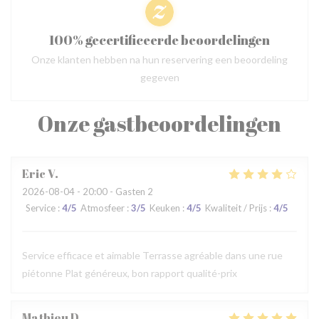
100% gecertificeerde beoordelingen
Onze klanten hebben na hun reservering een beoordeling
gegeven
Onze gastbeoordelingen
Eric
V
2026-08-04
- 20:00 - Gasten 2
Service
:
4
/5
Atmosfeer
:
3
/5
Keuken
:
4
/5
Kwaliteit / Prijs
:
4
/5
Service efficace et aimable Terrasse agréable dans une rue
piétonne Plat généreux, bon rapport qualité-prix
Mathieu
D