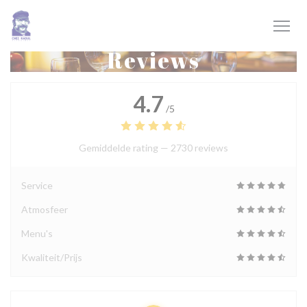
Cookies beheer paneel
Reviews
4.7
/5
Gemiddelde rating —
2730 reviews
Service
Atmosfeer
Menu's
Kwaliteit/Prijs