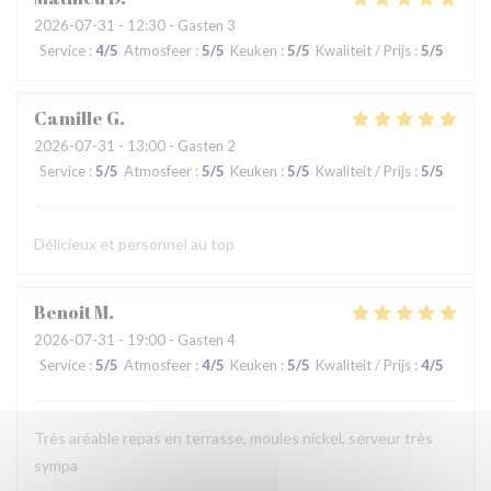
2026-07-31
- 12:30 - Gasten 3
Service
:
4
/5
Atmosfeer
:
5
/5
Keuken
:
5
/5
Kwaliteit / Prijs
:
5
/5
Camille
G
2026-07-31
- 13:00 - Gasten 2
Service
:
5
/5
Atmosfeer
:
5
/5
Keuken
:
5
/5
Kwaliteit / Prijs
:
5
/5
Délicieux et personnel au top
Benoit
M
2026-07-31
- 19:00 - Gasten 4
Service
:
5
/5
Atmosfeer
:
4
/5
Keuken
:
5
/5
Kwaliteit / Prijs
:
4
/5
Très aréable repas en terrasse, moules nickel, serveur très
sympa