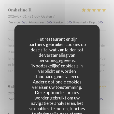
Ombeline
D
2026-07-31
- 21:00 - Gasten 7
Service
:
5
/5
Atmosfeer
:
5
/5
Keuken
:
5
/5
Kwaliteit / Prijs
:
5
/5
Het restaurant en zijn
Nous avons passé un agréable moment en famille. Ce fut
partners gebruiken cookies op
l’occasion, pour certains d’entre nous, de découvrir le Nord de
deze site, wat kan leiden tot
la manière la plus authentique qui soit. Le repas était
de verzameling van
largement à la hauteur de nos attentes, le service était rapide
persoonsgegevens.
et le personnel particulièrement agréable et accueillant. C’est
'Noodzakelijke' cookies zijn
verplicht en worden
sans hésiter que nous reviendrons. Au plaisir de vous revoir !
standaard geïnstalleerd.
Andere optionele cookies
Sabrina
A
vereisen uw toestemming.
Deze optionele cookies
2026-07-25
- 21:00 - Gasten 2
worden gebruikt om uw
Service
:
4
/5
Atmosfeer
:
4
/5
Keuken
:
4
/5
Kwaliteit / Prijs
:
4
/5
navigatie te analyseren, het
sitepubliek te meten, functies
te bieden (bijv. gerelateerd