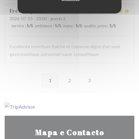
Frédérique
G
2026-07-15
- 20:00 - guests 2
service
:
5
/5
ambience
:
5
/5
menu
:
5
/5
quality_price
:
5
/5
Excellente nourriture fraîche et copieuse digne d'un semi
gastronomique, personnel super sympathique
1
2
3
Mapa e Contacto