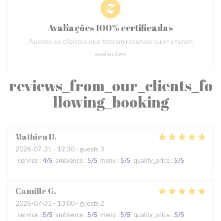
Avaliações 100% certificadas
Apenas os clientes que fizeram reservas submeteram
avaliações
reviews_from_our_clients_fo
llowing_booking
Mathieu
D
2026-07-31
- 12:30 - guests 3
service
:
4
/5
ambience
:
5
/5
menu
:
5
/5
quality_price
:
5
/5
Camille
G
2026-07-31
- 13:00 - guests 2
service
:
5
/5
ambience
:
5
/5
menu
:
5
/5
quality_price
:
5
/5