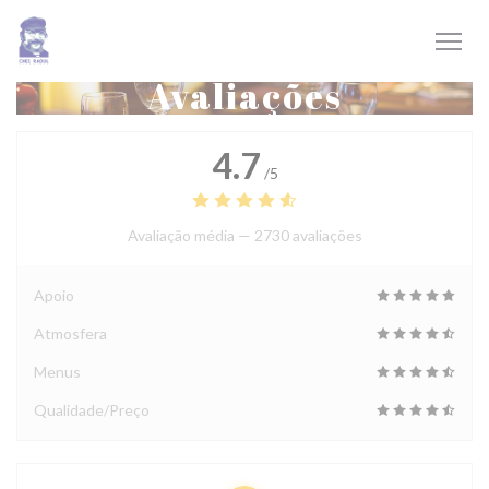
Painel de Gerenciamento de Cookies
Avaliações
4.7
/5
Avaliação média —
2730 avaliações
Apoio
Atmosfera
Menus
Qualidade/Preço