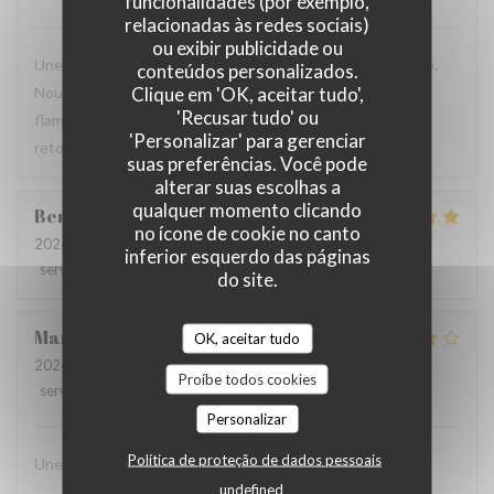
funcionalidades (por exemplo,
relacionadas às redes sociais)
ou exibir publicidade ou
Une table sympathique avec son atmosphère authentique.
conteúdos personalizados.
Clique em 'OK, aceitar tudo',
Nous avons apprécié notre déjeuner (moule, carbonade,
'Recusar tudo' ou
flamiche au maroilles, etc) et le service. Pourquoi pas y
'Personalizar' para gerenciar
retourner lors d'un prochaine passage à Lilles.
suas preferências. Você pode
alterar suas escolhas a
qualquer momento clicando
Benjamin
M
no ícone de cookie no canto
2026-07-19
- 12:30 - guests 2
inferior esquerdo das páginas
service
:
5
/5
ambience
:
5
/5
menu
:
5
/5
quality_price
:
5
/5
do site.
Martine
C
OK, aceitar tudo
2026-07-14
- 20:00 - guests 6
Proíbe todos cookies
service
:
4
/5
ambience
:
4
/5
menu
:
4
/5
quality_price
:
4
/5
Personalizar
Política de proteção de dados pessoais
Une chouette découverte!
undefined