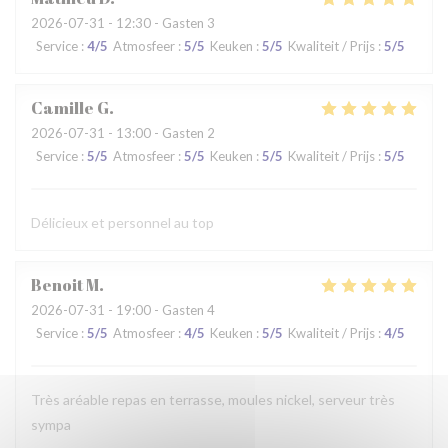
2026-07-31
- 12:30 - Gasten 3
Service
:
4
/5
Atmosfeer
:
5
/5
Keuken
:
5
/5
Kwaliteit / Prijs
:
5
/5
Camille
G
2026-07-31
- 13:00 - Gasten 2
Service
:
5
/5
Atmosfeer
:
5
/5
Keuken
:
5
/5
Kwaliteit / Prijs
:
5
/5
Délicieux et personnel au top
Benoit
M
2026-07-31
- 19:00 - Gasten 4
Service
:
5
/5
Atmosfeer
:
4
/5
Keuken
:
5
/5
Kwaliteit / Prijs
:
4
/5
Très aréable repas en terrasse, moules nickel, serveur très
sympa