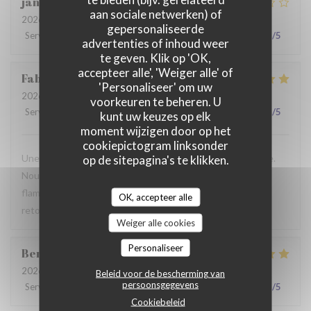
jan
R
aan sociale netwerken) of
2026-07-28
- 19:30 - Gasten 2
gepersonaliseerde
Service
:
2
/5
Atmosfeer
:
3
/5
Keuken
:
3
/5
Kwaliteit / Prijs
:
3
/5
advertenties of inhoud weer
te geven. Klik op 'OK,
accepteer alle', 'Weiger alle' of
Fabrice
K
'Personaliseer' om uw
2026-07-19
- 12:00 - Gasten 3
voorkeuren te beheren. U
Service
:
5
/5
Atmosfeer
:
5
/5
Keuken
:
4
/5
Kwaliteit / Prijs
:
5
/5
kunt uw keuzes op elk
moment wijzigen door op het
cookiepictogram linksonder
Une table sympathique avec son atmosphère authentique.
op de sitepagina's te klikken.
Nous avons apprécié notre déjeuner (moule, carbonade,
flamiche au maroilles, etc) et le service. Pourquoi pas y
OK, accepteer alle
retourner lors d'un prochaine passage à Lilles.
Weiger alle cookies
Personaliseer
Benjamin
M
2026-07-19
- 12:30 - Gasten 2
Beleid voor de bescherming van
persoonsgegevens
Service
:
5
/5
Atmosfeer
:
5
/5
Keuken
:
5
/5
Kwaliteit / Prijs
:
5
/5
Cookiebeleid