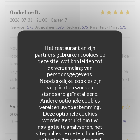
Ombeline
D
2026-07-31
- 21:00 - Gasten 7
Service
:
5
/5
Atmosfeer
:
5
/5
Keuken
:
5
/5
Kwaliteit / Prijs
:
5
/5
Het restaurant en zijn
Nous avons passé un agréable moment en famille. Ce fut
partners gebruiken cookies op
l’occasion, pour certains d’entre nous, de découvrir le Nord de
deze site, wat kan leiden tot
la manière la plus authentique qui soit. Le repas était
de verzameling van
largement à la hauteur de nos attentes, le service était rapide
persoonsgegevens.
et le personnel particulièrement agréable et accueillant. C’est
'Noodzakelijke' cookies zijn
verplicht en worden
sans hésiter que nous reviendrons. Au plaisir de vous revoir !
standaard geïnstalleerd.
Andere optionele cookies
Sabrina
A
vereisen uw toestemming.
Deze optionele cookies
2026-07-25
- 21:00 - Gasten 2
worden gebruikt om uw
Service
:
4
/5
Atmosfeer
:
4
/5
Keuken
:
4
/5
Kwaliteit / Prijs
:
4
/5
navigatie te analyseren, het
sitepubliek te meten, functies
te bieden (bijv. gerelateerd