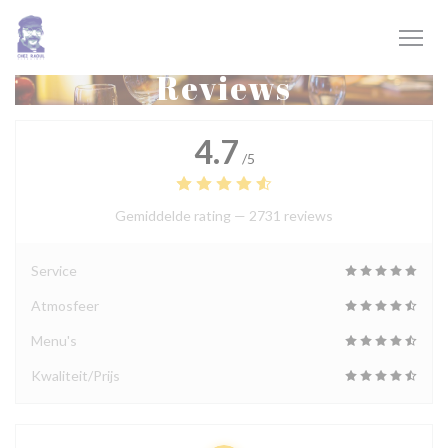
Cookies beheer paneel
Reviews
4.7
/5
Gemiddelde rating —
2731 reviews
Service
Atmosfeer
Menu's
Kwaliteit/Prijs