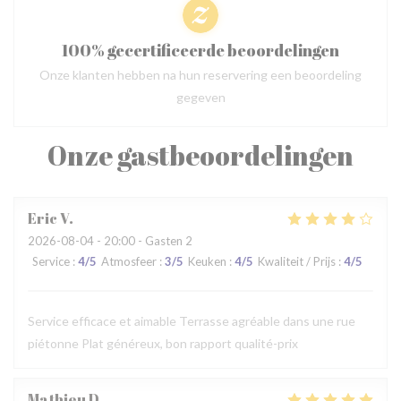
100% gecertificeerde beoordelingen
Onze klanten hebben na hun reservering een beoordeling
gegeven
Onze gastbeoordelingen
Eric
V
2026-08-04
- 20:00 - Gasten 2
Service
:
4
/5
Atmosfeer
:
3
/5
Keuken
:
4
/5
Kwaliteit / Prijs
:
4
/5
Service efficace et aimable Terrasse agréable dans une rue
piétonne Plat généreux, bon rapport qualité-prix
Mathieu
D