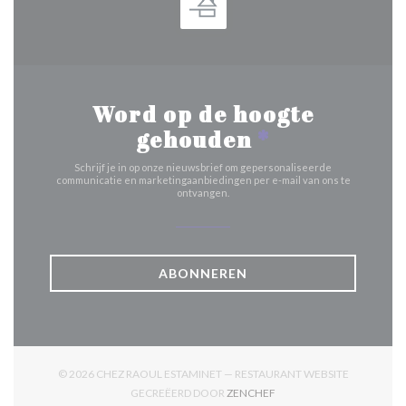
Word op de hoogte
gehouden
*
Schrijf je in op onze nieuwsbrief om gepersonaliseerde
communicatie en marketingaanbiedingen per e-mail van ons te
ontvangen.
ABONNEREN
© 2026 CHEZ RAOUL ESTAMINET — RESTAURANT WEBSITE
((OPENT IN EEN NIEUW V
GECREËERD DOOR
ZENCHEF