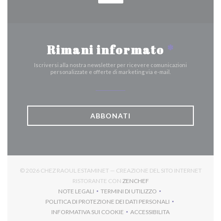
Rimani informato
*
Iscriversi alla nostra newsletter per ricevere comunicazioni
personalizzate e offerte di marketing via e-mail.
ABBONATI
© 2026 CHEZ RAOUL ESTAMINET — CREAZIONE DEL SITO INTERNET
((APRE UNA NUOVA FINES
RISTORANTE CON
ZENCHEF
NOTE LEGALI
TERMINI DI UTILIZZO
((APRE UNA NUOVA FINESTRA))
((APRE UNA NUOVA FINESTRA))
POLITICA DI PROTEZIONE DEI DATI PERSONALI
((APRE UNA NUOVA FINESTRA))
INFORMATIVA SUI COOKIE
ACCESSIBILITA
((APRE UNA NUOVA FINESTRA))
((APRE UNA NUOVA FINES