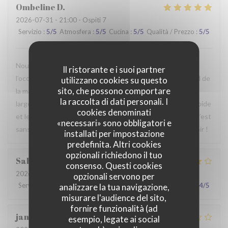
Ombeline
D
2026-07-31
- 21:00 - Ospiti 7
Servizio
:
5
/5
Atmosfera
:
5
/5
Cucina
:
5
/5
Qualità / Prezzo
:
5
/5
Nous avons passé un agréable moment en famille. Ce fut
Il ristorante e i suoi partner
l’occasion, pour certains d’entre nous, de découvrir le Nord de
utilizzano cookies su questo
sito, che possono comportare
la manière la plus authentique qui soit. Le repas était
la raccolta di dati personali. I
largement à la hauteur de nos attentes, le service était rapide
cookies denominati
et le personnel particulièrement agréable et accueillant. C’est
«necessari» sono obbligatori e
sans hésiter que nous reviendrons. Au plaisir de vous revoir !
installati per impostazione
predefinita. Altri cookies
opzionali richiedono il tuo
Sabrina
A
consenso. Questi cookies
2026-07-25
- 21:00 - Ospiti 2
opzionali servono per
Servizio
:
4
/5
Atmosfera
:
4
/5
Cucina
:
4
/5
Qualità / Prezzo
:
4
/5
analizzare la tua navigazione,
misurare l'audience del sito,
fornire funzionalità (ad
jan
R
esempio, legate ai social