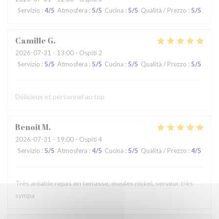
Servizio
:
4
/5
Atmosfera
:
5
/5
Cucina
:
5
/5
Qualità / Prezzo
:
5
/5
Camille
G
2026-07-31
- 13:00 - Ospiti 2
Servizio
:
5
/5
Atmosfera
:
5
/5
Cucina
:
5
/5
Qualità / Prezzo
:
5
/5
Délicieux et personnel au top
Benoit
M
2026-07-31
- 19:00 - Ospiti 4
Servizio
:
5
/5
Atmosfera
:
4
/5
Cucina
:
5
/5
Qualità / Prezzo
:
4
/5
Très aréable repas en terrasse, moules nickel, serveur très
sympa