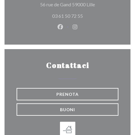
((apre una nuova fin
56 rue de Gand 59000 Lille
03 61 50 72 55
Facebook ((apre una nuova fines
Instagram ((apre una nuov
Contattaci
PRENOTA
BUONI