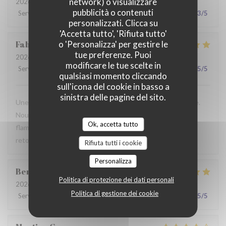
network) o visualizzare
2026-07-28
- 19:30 - Ospiti 2
pubblicità o contenuti
Servizio
:
2
/5
Atmosfera
:
3
/5
Cucina
:
3
/5
Qualità / Prezzo
:
3
/5
personalizzati. Clicca su
'Accetta tutto', 'Rifiuta tutto'
Fabrice
K
o 'Personalizza' per gestire le
tue preferenze. Puoi
2026-07-19
- 12:00 - Ospiti 3
modificare le tue scelte in
Servizio
:
5
/5
Atmosfera
:
5
/5
Cucina
:
4
/5
Qualità / Prezzo
:
5
/5
qualsiasi momento cliccando
sull'icona del cookie in basso a
sinistra delle pagine del sito.
Une table sympathique avec son atmosphère authentique.
Nous avons apprécié notre déjeuner (moule, carbonade,
Ok, accetta tutto
flamiche au maroilles, etc) et le service. Pourquoi pas y
retourner lors d'un prochaine passage à Lilles.
Rifiuta tutti i cookie
Personalizza
Benjamin
M
Politica di protezione dei dati personali
2026-07-19
- 12:30 - Ospiti 2
Politica di gestione dei cookie
Servizio
:
5
/5
Atmosfera
:
5
/5
Cucina
:
5
/5
Qualità / Prezzo
:
5
/5