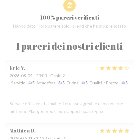
100% pareri verificati
Hanno dato il loro parere solo i clienti che hanno prenotato
I pareri dei nostri clienti
Eric
V
2026-08-04
- 20:00 - Ospiti 2
Servizio
:
4
/5
Atmosfera
:
3
/5
Cucina
:
4
/5
Qualità / Prezzo
:
4
/5
Service efficace et aimable Terrasse agréable dans une rue
piétonne Plat généreux, bon rapport qualité-prix
Mathieu
D
2026-07-31
- 12:30 - Ospiti 3