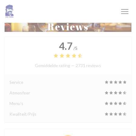
Cookies beheer paneel
Reviews
4.7
/5
Gemiddelde rating —
2731 reviews
Service
Atmosfeer
Menu's
Kwaliteit/Prijs