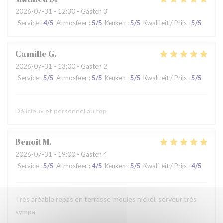
2026-07-31
- 12:30 - Gasten 3
Service
:
4
/5
Atmosfeer
:
5
/5
Keuken
:
5
/5
Kwaliteit / Prijs
:
5
/5
Camille
G
2026-07-31
- 13:00 - Gasten 2
Service
:
5
/5
Atmosfeer
:
5
/5
Keuken
:
5
/5
Kwaliteit / Prijs
:
5
/5
Délicieux et personnel au top
Benoit
M
2026-07-31
- 19:00 - Gasten 4
Service
:
5
/5
Atmosfeer
:
4
/5
Keuken
:
5
/5
Kwaliteit / Prijs
:
4
/5
Très aréable repas en terrasse, moules nickel, serveur très
sympa