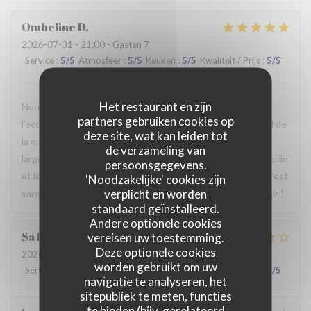
Ombeline
D
2026-07-31
- 21:00 - Gasten 7
Service
:
5
/5
Atmosfeer
:
5
/5
Keuken
:
5
/5
Kwaliteit / Prijs
:
5
/5
Het restaurant en zijn
Nous avons passé un agréable moment en famille. Ce fut
partners gebruiken cookies op
l’occasion, pour certains d’entre nous, de découvrir le Nord de
deze site, wat kan leiden tot
la manière la plus authentique qui soit. Le repas était
de verzameling van
largement à la hauteur de nos attentes, le service était rapide
persoonsgegevens.
et le personnel particulièrement agréable et accueillant. C’est
'Noodzakelijke' cookies zijn
verplicht en worden
sans hésiter que nous reviendrons. Au plaisir de vous revoir !
standaard geïnstalleerd.
Andere optionele cookies
Sabrina
A
vereisen uw toestemming.
Deze optionele cookies
2026-07-25
- 21:00 - Gasten 2
worden gebruikt om uw
Service
:
4
/5
Atmosfeer
:
4
/5
Keuken
:
4
/5
Kwaliteit / Prijs
:
4
/5
navigatie te analyseren, het
sitepubliek te meten, functies
te bieden (bijv. gerelateerd