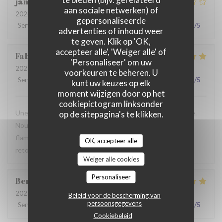
jan
R
aan sociale netwerken) of
2026-07-28
- 19:30 - Gasten 2
gepersonaliseerde
Service
:
2
/5
Atmosfeer
:
3
/5
Keuken
:
3
/5
Kwaliteit / Prijs
:
3
/5
advertenties of inhoud weer
te geven. Klik op 'OK,
accepteer alle', 'Weiger alle' of
Fabrice
K
'Personaliseer' om uw
2026-07-19
- 12:00 - Gasten 3
voorkeuren te beheren. U
Service
:
5
/5
Atmosfeer
:
5
/5
Keuken
:
4
/5
Kwaliteit / Prijs
:
5
/5
kunt uw keuzes op elk
moment wijzigen door op het
cookiepictogram linksonder
Une table sympathique avec son atmosphère authentique.
op de sitepagina's te klikken.
Nous avons apprécié notre déjeuner (moule, carbonade,
flamiche au maroilles, etc) et le service. Pourquoi pas y
OK, accepteer alle
retourner lors d'un prochaine passage à Lilles.
Weiger alle cookies
Personaliseer
Benjamin
M
2026-07-19
- 12:30 - Gasten 2
Beleid voor de bescherming van
persoonsgegevens
Service
:
5
/5
Atmosfeer
:
5
/5
Keuken
:
5
/5
Kwaliteit / Prijs
:
5
/5
Cookiebeleid