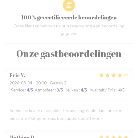
100% gecertificeerde beoordelingen
Onze klanten hebben na hun reservering een beoordeling
gegeven
Onze gastbeoordelingen
Eric
V
2026-08-04
- 20:00 - Gasten 2
Service
:
4
/5
Atmosfeer
:
3
/5
Keuken
:
4
/5
Kwaliteit / Prijs
:
4
/5
Service efficace et aimable Terrasse agréable dans une rue
piétonne Plat généreux, bon rapport qualité-prix
Mathieu
D