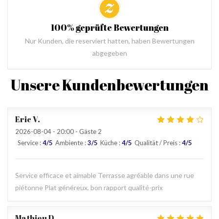
100% geprüfte Bewertungen
Nur Kunden, die reserviert hatten, haben Bewertungen
abgegeben
Unsere Kundenbewertungen
Eric
V
2026-08-04
- 20:00 - Gäste 2
Service
:
4
/5
Ambiente
:
3
/5
Küche
:
4
/5
Qualität / Preis
:
4
/5
Service efficace et aimable Terrasse agréable dans une rue
piétonne Plat généreux, bon rapport qualité-prix
Mathieu
D