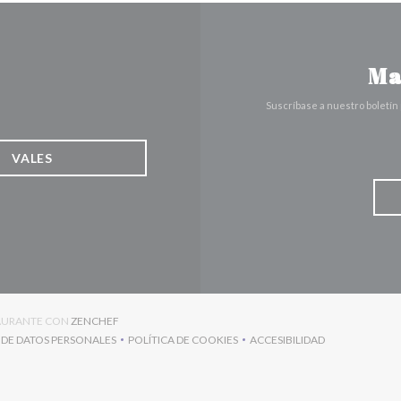
Ma
Suscríbase a nuestro boletín
VALES
((ABRE EN UNA NUEVA VENTANA))
TAURANTE CON
ZENCHEF
 DE DATOS PERSONALES
POLÍTICA DE COOKIES
ACCESIBILIDAD
((ABRE EN UNA NUEVA VENTANA))
((ABRE EN UNA NUEVA VENTANA))
((ABRE EN UNA NUEVA