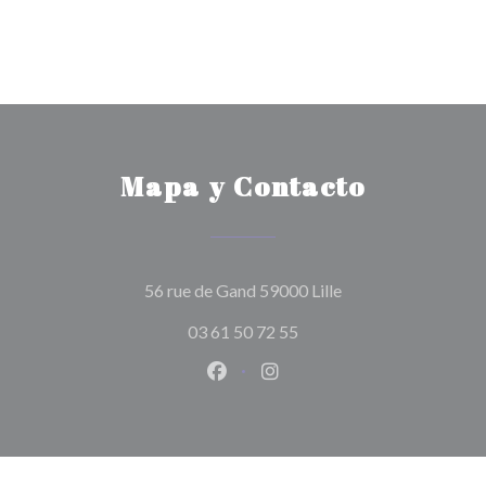
Mapa y Contacto
((abre en una nueva
56 rue de Gand 59000 Lille
03 61 50 72 55
Facebook ((abre en una nueva v
Instagram ((abre en una 