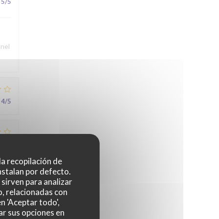
5
/5
nnel
4
/5
3
/5
 la recopilación de
nstalan por defecto.
sirven para analizar
5
/5
o, relacionadas con
n 'Aceptar todo',
ar sus opciones en
au