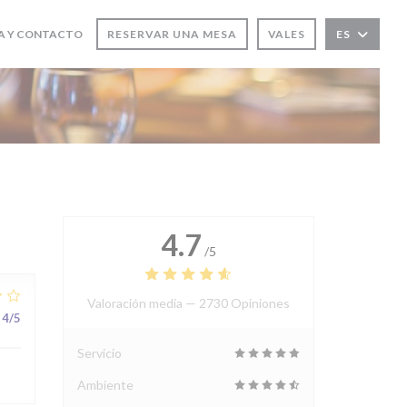
A Y CONTACTO
RESERVAR UNA MESA
VALES
ES
N UNA NUEVA VENTANA))
 EN UNA NUEVA VENTANA))
4.7
/5
Valoración media —
2730 Opiniones
4
/5
Servicio
Ambiente