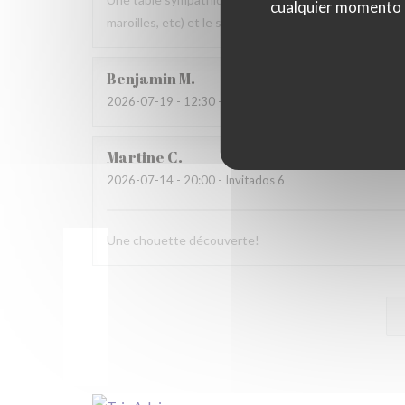
cualquier momento ha
maroilles, etc) et le service. Pourquoi pas y retourner
Benjamin
M
2026-07-19
- 12:30 - Invitados 2
Martine
C
2026-07-14
- 20:00 - Invitados 6
Une chouette découverte!