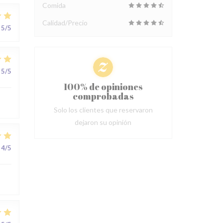
Comida
Calidad/Precio
5
/5
5
/5
100% de opiniones
comprobadas
Solo los clientes que reservaron
dejaron su opinión
4
/5