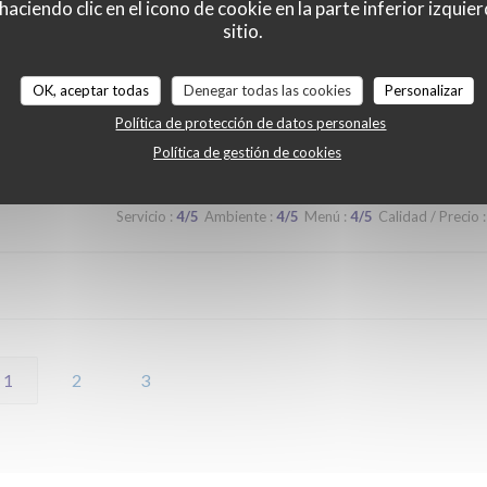
ciendo clic en el icono de cookie en la parte inferior izquier
 lors d'un prochaine passage à Lilles.
sitio.
OK, aceptar todas
Denegar todas las cookies
Personalizar
Servicio
:
5
/5
Ambiente
:
5
/5
Menú
:
5
/5
Calidad / Precio
:
Política de protección de datos personales
Política de gestión de cookies
Servicio
:
4
/5
Ambiente
:
4
/5
Menú
:
4
/5
Calidad / Precio
:
1
2
3