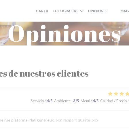
CARTA
FOTOGRAFÍAS
OPINIONES
MAP
((ABRE E
((ABRE
Opiniones
es de nuestros clientes
Servicio
:
4
/5
Ambiente
:
3
/5
Menú
:
4
/5
Calidad / Precio
:
ne rue piétonne Plat généreux, bon rapport qualité-prix