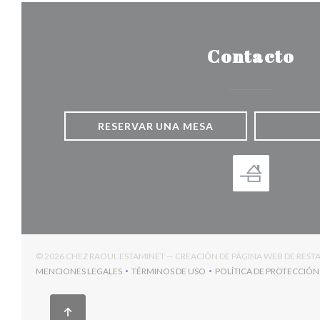
Contacto
RESERVAR UNA MESA
© 2026 CHEZ RAOUL ESTAMINET — CREACIÓN DE PÁGINA WEB DE RES
MENCIONES LEGALES
TÉRMINOS DE USO
POLÍTICA DE PROTECCIÓN
((ABRE EN UNA NUEVA VENTANA))
((ABRE EN UNA NUEVA VENTANA))