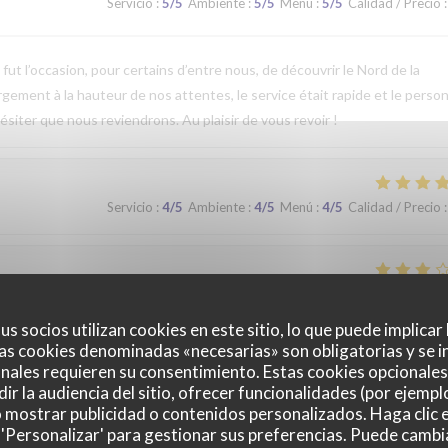
Servicio
:
5
/5
Ambiente
:
5
/5
Menú
:
5
/5
Calidad / Precio
:
t l’occasion, pour certains d’entre nous, de découvrir le Nord de la
argement à la hauteur de nos attentes, le service était rapide et le perso
ésiter que nous reviendrons. Au plaisir de vous revoir !
Servicio
:
4
/5
Ambiente
:
4
/5
Menú
:
4
/5
Calidad / Precio
:
Servicio
:
2
/5
Ambiente
:
3
/5
Menú
:
3
/5
Calidad / Precio
:
us socios utilizan cookies en este sitio, lo que puede implicar
as cookies denominadas «necesarias» son obligatorias y se i
nales requieren su consentimiento. Estas cookies opcionales 
Servicio
:
5
/5
Ambiente
:
5
/5
Menú
:
4
/5
Calidad / Precio
:
ir la audiencia del sitio, ofrecer funcionalidades (por ejempl
o mostrar publicidad o contenidos personalizados. Haga clic e
 'Personalizar' para gestionar sus preferencias. Puede cambi
que. Nous avons apprécié notre déjeuner (moule, carbonade, flamiche 