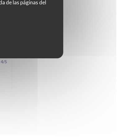
da de las páginas del
5
/5
4
/5