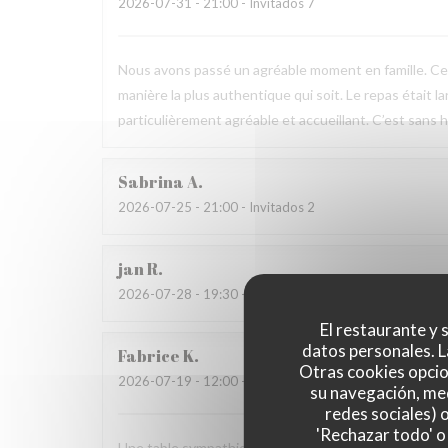
2026-07-31
- 21:00 - Invitados 7
Nous avons passé un agréable moment en famille. Ce fu
manière la plus authentique qui soit. Le repas était l
particulièrement agréable et accueillant. C’est sans h
Sabrina
A
2026-07-25
- 21:00 - Invitados 2
jan
R
2026-07-28
- 19:30 - Invitados 2
El restaurante y s
datos personales. L
Fabrice
K
Otras cookies opcio
2026-07-19
- 12:00 - Invitados 3
su navegación, med
redes sociales) 
'Rechazar todo' o
Une table sympathique avec son atmosphère authenti