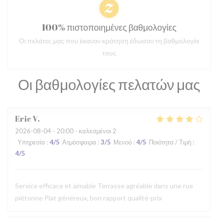
100% πιστοποιημένες βαθμολογίες
Οι πελάτες μας που έκαναν κράτηση έδωσαν τη βαθμολογία
τους
Οι βαθμολογίες πελατών μας
Eric
V
2026-08-04
- 20:00 - καλεσμένοι 2
Υπηρεσία
:
4
/5
Ατμόσφαιρα
:
3
/5
Μενού
:
4
/5
Ποιότητα / Τιμή
:
4
/5
Service efficace et aimable Terrasse agréable dans une rue
piétonne Plat généreux, bon rapport qualité-prix