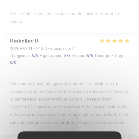
Très aréable repas en terrasse, moules nickel, serveur très
sympa
Ombeline
D
2026-07-31
- 21:00 - καλεσμένοι 7
Υπηρεσία
:
5
/5
Ατμόσφαιρα
:
5
/5
Μενού
:
5
/5
Ποιότητα / Τιμή
:
5
/5
Nous avons passé un agréable moment en famille. Ce fut
l’occasion, pour certains d’entre nous, de découvrir le Nord de
la manière la plus authentique qui soit. Le repas était
largement à la hauteur de nos attentes, le service était rapide
et le personnel particulièrement agréable et accueillant. C’est
sans hésiter que nous reviendrons. Au plaisir de vous revoir !