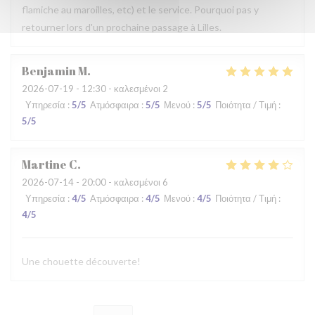
flamiche au maroilles, etc) et le service. Pourquoi pas y
retourner lors d'un prochaine passage à Lilles.
Benjamin
M
2026-07-19
- 12:30 - καλεσμένοι 2
Υπηρεσία
:
5
/5
Ατμόσφαιρα
:
5
/5
Μενού
:
5
/5
Ποιότητα / Τιμή
:
5
/5
Martine
C
2026-07-14
- 20:00 - καλεσμένοι 6
Υπηρεσία
:
4
/5
Ατμόσφαιρα
:
4
/5
Μενού
:
4
/5
Ποιότητα / Τιμή
:
4
/5
Une chouette découverte!