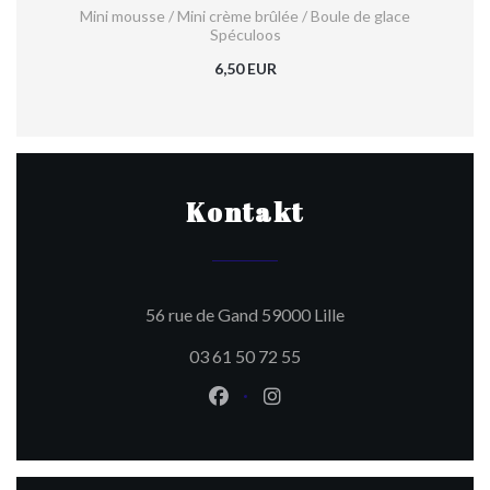
Mini mousse / Mini crème brûlée / Boule de glace
Spéculoos
6,50 EUR
Kontakt
((öffnet ein neues F
56 rue de Gand 59000 Lille
03 61 50 72 55
Facebook ((öffnet ein neues Fen
Instagram ((öffnet ein ne