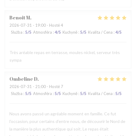
Benoit
M
2026-07-31
- 19:00 - Hosté 4
Služba
:
5
/5
Atmosféra
:
4
/5
Kuchyně
:
5
/5
Kvalita / Cena
:
4
/5
Très aréable repas en terrasse, moules nickel, serveur très
sympa
Ombeline
D
2026-07-31
- 21:00 - Hosté 7
Služba
:
5
/5
Atmosféra
:
5
/5
Kuchyně
:
5
/5
Kvalita / Cena
:
5
/5
Nous avons passé un agréable moment en famille. Ce fut
l’occasion, pour certains d’entre nous, de découvrir le Nord de
la manière la plus authentique qui soit. Le repas était