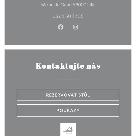
((otevře se v novém
56 rue de Gand 59000 Lille
03 61 50 72 55
Facebook ((otevře se v novém o
Instagram ((otevře se v n
Kontaktujte nás
REZERVOVAT STŮL
POUKAZY