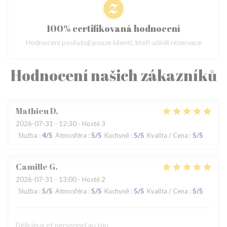
100% certifikovaná hodnocení
Hodnocení poskytují pouze klienti, kteří učinili rezervace
Hodnocení našich zákazníků
Mathieu
D
2026-07-31
- 12:30 - Hosté 3
Služba
:
4
/5
Atmosféra
:
5
/5
Kuchyně
:
5
/5
Kvalita / Cena
:
5
/5
Camille
G
2026-07-31
- 13:00 - Hosté 2
Služba
:
5
/5
Atmosféra
:
5
/5
Kuchyně
:
5
/5
Kvalita / Cena
:
5
/5
Délicieux et personnel au top