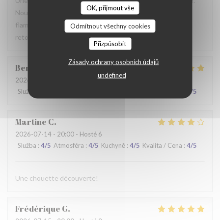
Une table sympathique avec son atmosphère authentique.
OK, přijmout vše
Nous avons apprécié notre déjeuner (moule, carbonade,
flamiche au maroilles, etc) et le service. Pourquoi pas y
Odmítnout všechny cookies
retourner lors d'un prochaine passage à Lilles.
Přizpůsobit
Zásady ochrany osobních údajů
Benjamin
M
undefined
2026-07-19
- 12:30 - Hosté 2
Služba
:
5
/5
Atmosféra
:
5
/5
Kuchyně
:
5
/5
Kvalita / Cena
:
5
/5
Martine
C
2026-07-14
- 20:00 - Hosté 6
Služba
:
4
/5
Atmosféra
:
4
/5
Kuchyně
:
4
/5
Kvalita / Cena
:
4
/5
Une chouette découverte!
Frédérique
G