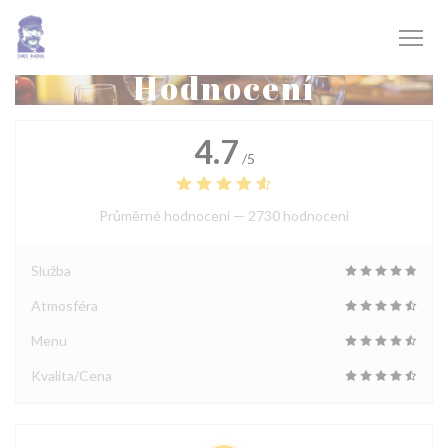
Panel pro správu cookies
Hodnocení
4.7
/5
Průměrné hodnocení —
2730 hodnoceni
Služba
Atmosféra
Menu
Kvalita/Cena