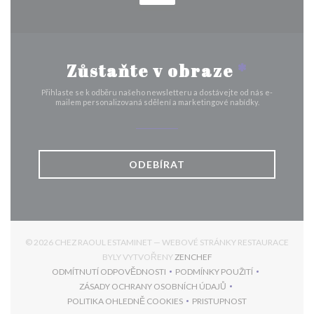
Zůstaňte v obraze
*
Přihlaste se k odběru našeho newsletteru a dostávejte od nás e-
mailem personalizovaná sdělení a marketingové nabídky.
ODEBÍRAT
© 2026 CHEZ RAOUL ESTAMINET — WEBOVÉ STRÁNKY RESTAURACE
((OTEVŘE SE V NOVÉM OK
BYLY VYTVOŘENY
ZENCHEF
ODMÍTNUTÍ ODPOVĚDNOSTI
PODMÍNKY POUŽITÍ
((OTEVŘE SE V NOVÉM OKNĚ))
((OTEVŘE SE V NOVÉM 
ZÁSADY OCHRANY OSOBNÍCH ÚDAJŮ
((OTEVŘE SE V NOVÉM OKNĚ))
POLITIKA OHLEDNĚ COOKIES
PRISTUPNOST
((OTEVŘE SE V NOVÉM OKNĚ))
((OTEVŘE SE V NOVÉM 