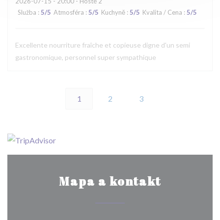
2026-07-15
- 20:00 - Hosté 2
Služba
:
5
/5
Atmosféra
:
5
/5
Kuchyně
:
5
/5
Kvalita / Cena
:
5
/5
Excellente nourriture fraîche et copieuse digne d'un semi
gastronomique, personnel super sympathique
1
2
3
Mapa a kontakt