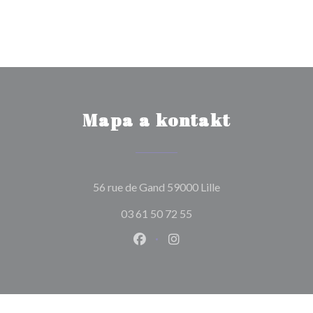
Mapa a kontakt
((otevře se v novém
56 rue de Gand 59000 Lille
03 61 50 72 55
Facebook ((otevře se v novém o
Instagram ((otevře se v n