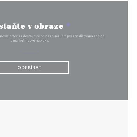
staňte v obraze
*
 newsletteru a dostávejte od nás e-mailem personalizovaná sdělení
a marketingové nabídky.
ODEBÍRAT
VÉM OKNĚ))