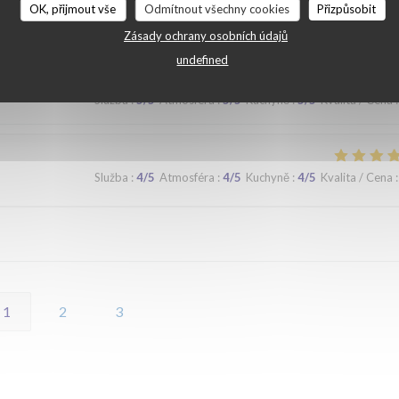
OK, přijmout vše
Odmítnout všechny cookies
Přizpůsobit
 lors d'un prochaine passage à Lilles.
Zásady ochrany osobních údajů
undefined
Služba
:
5
/5
Atmosféra
:
5
/5
Kuchyně
:
5
/5
Kvalita / Cena
:
Služba
:
4
/5
Atmosféra
:
4
/5
Kuchyně
:
4
/5
Kvalita / Cena
:
1
2
3