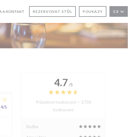
A A KONTAKT
REZERVOVAT STŮL
POUKAZY
CS
 SE V NOVÉM OKNĚ))
ŘE SE V NOVÉM OKNĚ))
4.7
/5
Průměrné hodnocení —
2730
4
/5
hodnoceni
Služba