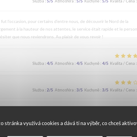
Služba
:
5
/5
Atmosféra
:
5
/5
Kuchyně
:
5
/5
Kvalita / Cena
:
t l’occasion, pour certains d’entre nous, de découvrir le Nord de la
argement à la hauteur de nos attentes, le service était rapide et le perso
ésiter que nous reviendrons. Au plaisir de vous revoir !
Služba
:
4
/5
Atmosféra
:
4
/5
Kuchyně
:
4
/5
Kvalita / Cena
:
Služba
:
2
/5
Atmosféra
:
3
/5
Kuchyně
:
3
/5
Kvalita / Cena
:
Služba
:
5
/5
Atmosféra
:
5
/5
Kuchyně
:
4
/5
Kvalita / Cena
:
o stránka využívá cookies a dává ti na výběr, co chceš aktiv
que. Nous avons apprécié notre déjeuner (moule, carbonade, flamiche 