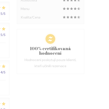
Atmosféra
Menu
5
/5
Kvalita/Cena
5
/5
100% certifikovaná
hodnocení
Hodnocení poskytují pouze klienti,
kteří učinili rezervace
4
/5