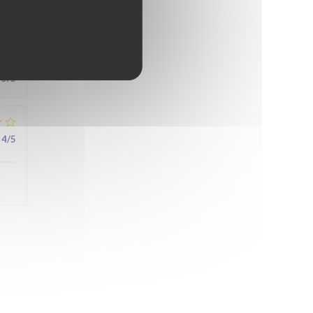
5
/5
4
/5