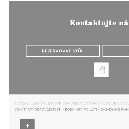
Kontaktujte ná
REZERVOVAT STŮL
© 2026 CHEZ RAOUL ESTAMINET — WEBOVÉ STRÁNKY RESTAURACE B
ODMÍTNUTÍ ODPOVĚDNOSTI
PODMÍNKY POUŽITÍ
ZÁSADY OCHRAN
((OTEVŘE SE V NOVÉM OKNĚ))
((OTEVŘE SE V NOVÉM OKNĚ