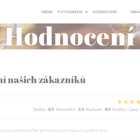
MENU
FOTOGRAFIE
HODNOCENÍ
MAP
((OTEVŘE
((OTEV
Hodnocení
í našich zákazníků
Služba
:
4
/5
Atmosféra
:
3
/5
Kuchyně
:
4
/5
Kvalita / Cena
:
ne rue piétonne Plat généreux, bon rapport qualité-prix