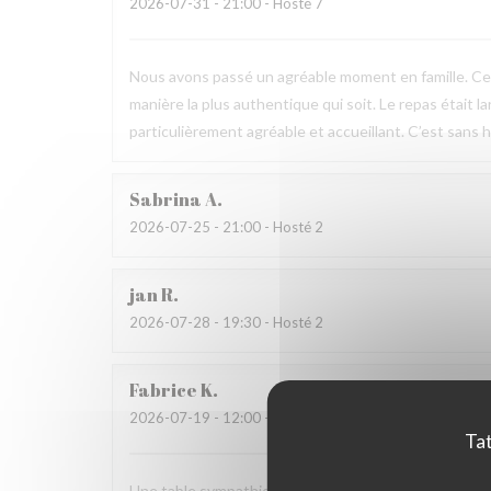
2026-07-31
- 21:00 - Hosté 7
Nous avons passé un agréable moment en famille. Ce fu
manière la plus authentique qui soit. Le repas était l
particulièrement agréable et accueillant. C’est sans h
Sabrina
A
2026-07-25
- 21:00 - Hosté 2
jan
R
2026-07-28
- 19:30 - Hosté 2
Fabrice
K
2026-07-19
- 12:00 - Hosté 3
Tat
Une table sympathique avec son atmosphère authenti