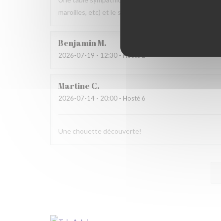
maroilles, etc) et le service. Pourquoi pas y retourner
Benjamin
M
2026-07-19
- 12:30 - Hosté 2
Martine
C
2026-07-14
- 20:00 - Hosté 6
Une chouette découverte!