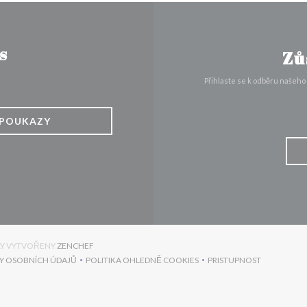
s
Zů
Přihlaste se k odběru našeho
POUKAZY
((OTEVŘE SE V NOVÉM OKNĚ))
YLY VYTVOŘENY
ZENCHEF
Y OSOBNÍCH ÚDAJŮ
POLITIKA OHLEDNĚ COOKIES
PRISTUPNOST
))
((OTEVŘE SE V NOVÉM OKNĚ))
((OTEVŘE SE V NOVÉM OKNĚ))
((OTEVŘE SE V NO