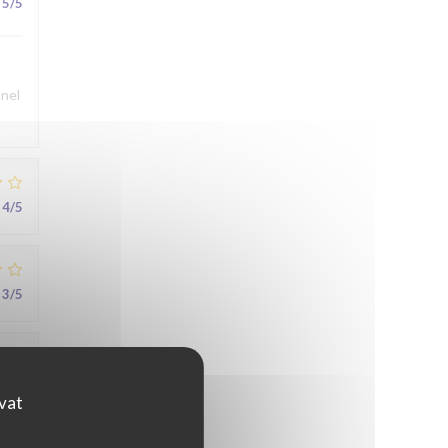
5
/5
nnel
4
/5
3
/5
5
/5
ovat
au