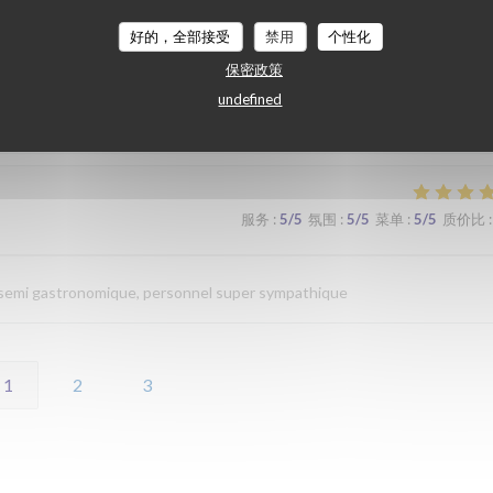
好的，全部接受
禁用
个性化
服务
:
4
/5
氛围
:
4
/5
菜单
:
4
/5
质价比
:
保密政策
undefined
服务
:
5
/5
氛围
:
5
/5
菜单
:
5
/5
质价比
:
n semi gastronomique, personnel super sympathique
1
2
3