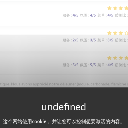
服务
:
4
/5
氛围
:
4
/5
菜单
:
4
/5
质价比
:
服务
:
2
/5
氛围
:
3
/5
菜单
:
3
/5
质价比
:
服务
:
5
/5
氛围
:
5
/5
菜单
:
4
/5
质价比
:
que. Nous avons apprécié notre déjeuner (moule, carbonade, flamiche 
 lors d'un prochaine passage à Lilles.
服务
:
5
/5
氛围
:
5
/5
菜单
:
5
/5
质价比
:
这个网站使用cookie， 并让您可以控制想要激活的内容。