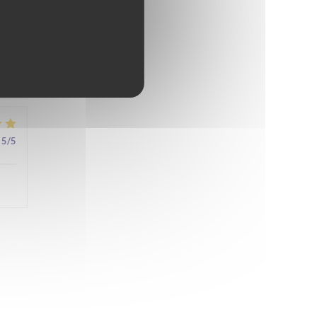
4
/5
5
/5