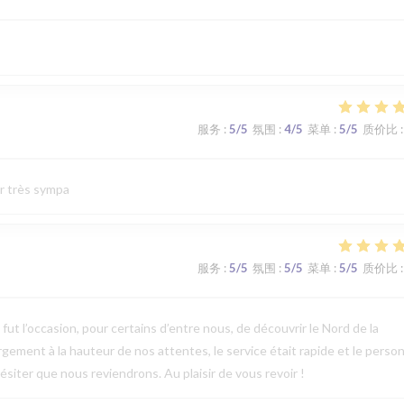
服务
:
5
/5
氛围
:
4
/5
菜单
:
5
/5
质价比
:
ur très sympa
服务
:
5
/5
氛围
:
5
/5
菜单
:
5
/5
质价比
:
t l’occasion, pour certains d’entre nous, de découvrir le Nord de la
argement à la hauteur de nos attentes, le service était rapide et le perso
ésiter que nous reviendrons. Au plaisir de vous revoir !