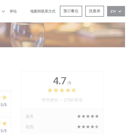
预订餐位
优惠券
评论
地图和联系方式
ZH
((在新窗口中打开))
((在新窗口中打开))
4.7
/5
平均评分 —
2730 评论
5
/5
服务
氛围
5
/5