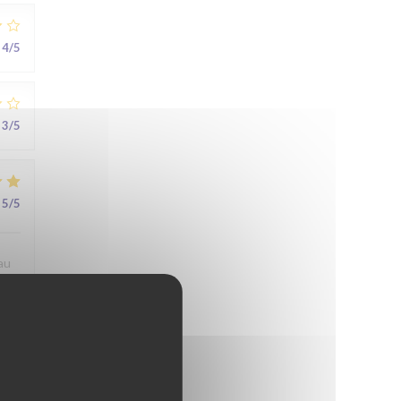
4
/5
3
/5
5
/5
au
5
/5