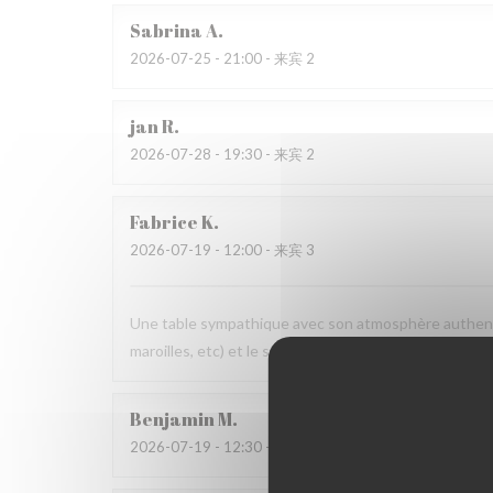
Sabrina
A
2026-07-25
- 21:00 - 来宾 2
jan
R
2026-07-28
- 19:30 - 来宾 2
Fabrice
K
2026-07-19
- 12:00 - 来宾 3
Une table sympathique avec son atmosphère authenti
maroilles, etc) et le service. Pourquoi pas y retourner
Benjamin
M
2026-07-19
- 12:30 - 来宾 2