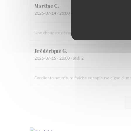
Martine
C
2026-07-14
- 20:00 - 来宾 6
Une chouette découverte!
Frédérique
G
2026-07-15
- 20:00 - 来宾 2
Excellente nourriture fraîche et copieuse digne d'u