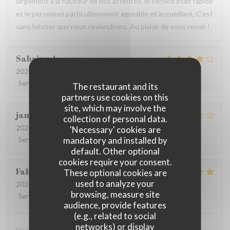
largement à la hauteur de nos attentes, le service était rapide
et le personnel particulièrement agréable et accueillant. C’est
sans hésiter que nous reviendrons. Au plaisir de vous revoir !
Sabrina
A
2026-07-25
- 21:00 - Guests 2
Service
:
4
/5
Ambiance
:
4
/5
Food
:
4
/5
Value
:
4
/5
The restaurant and its
partners use cookies on this
site, which may involve the
jan
R
collection of personal data.
2026-07-28
- 19:30 - Guests 2
'Necessary' cookies are
mandatory and installed by
Service
:
2
/5
Ambiance
:
3
/5
Food
:
3
/5
Value
:
3
/5
default. Other optional
cookies require your consent.
Fabrice
K
These optional cookies are
used to analyze your
2026-07-19
- 12:00 - Guests 3
browsing, measure site
Service
:
5
/5
Ambiance
:
5
/5
Food
:
4
/5
Value
:
5
/5
audience, provide features
(e.g., related to social
networks) or display