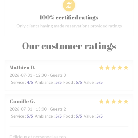
100% certified ratings
Only clients having made reservations provided ratings
Our customer ratings
Mathieu
D
2026-07-31
- 12:30 - Guests 3
Service
:
4
/5
Ambiance
:
5
/5
Food
:
5
/5
Value
:
5
/5
Camille
G
2026-07-31
- 13:00 - Guests 2
Service
:
5
/5
Ambiance
:
5
/5
Food
:
5
/5
Value
:
5
/5
Délicieux et personnel au top