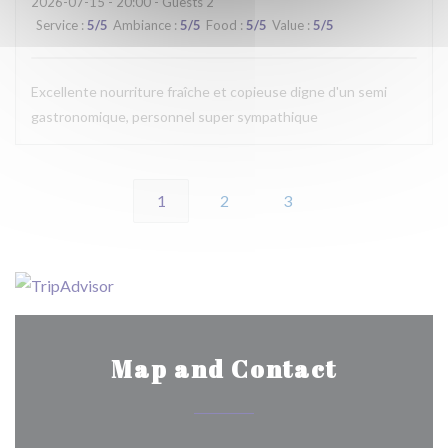
2026-07-15
- 20:00 - Guests 2
Service
:
5
/5
Ambiance
:
5
/5
Food
:
5
/5
Value
:
5
/5
Excellente nourriture fraîche et copieuse digne d'un semi
gastronomique, personnel super sympathique
1
2
3
Map and Contact