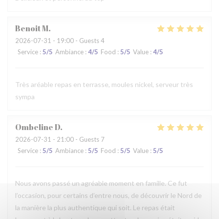
Benoit
M
2026-07-31
- 19:00 - Guests 4
Service
:
5
/5
Ambiance
:
4
/5
Food
:
5
/5
Value
:
4
/5
Très aréable repas en terrasse, moules nickel, serveur très
sympa
Ombeline
D
2026-07-31
- 21:00 - Guests 7
Service
:
5
/5
Ambiance
:
5
/5
Food
:
5
/5
Value
:
5
/5
Nous avons passé un agréable moment en famille. Ce fut
l’occasion, pour certains d’entre nous, de découvrir le Nord de
la manière la plus authentique qui soit. Le repas était