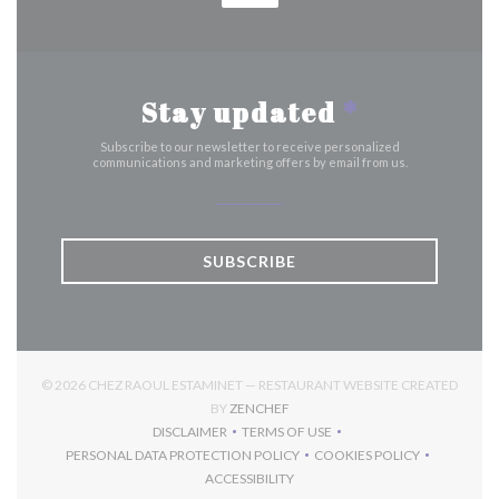
Stay updated
*
Subscribe to our newsletter to receive personalized
communications and marketing offers by email from us.
SUBSCRIBE
© 2026 CHEZ RAOUL ESTAMINET — RESTAURANT WEBSITE CREATED
((OPENS IN A NEW WINDOW))
BY
ZENCHEF
DISCLAIMER
TERMS OF USE
((OPENS IN A NEW WINDOW))
((OPENS IN A NEW WINDOW))
PERSONAL DATA PROTECTION POLICY
COOKIES POLICY
((OPENS IN A NEW WINDOW))
((OPENS IN A NEW 
ACCESSIBILITY
((OPENS IN A NEW WINDOW))