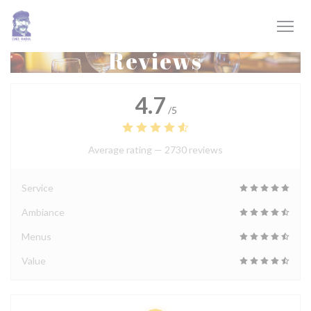
Personalizing your cookie choices
Reviews
4.7
/5
Average rating —
2730 reviews
Service
Ambiance
Menus
Value