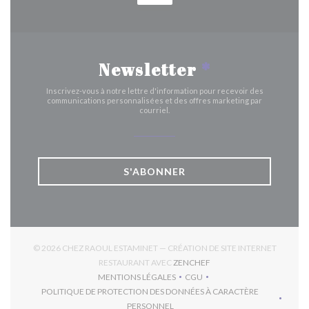
Newsletter
*
Inscrivez-vous à notre lettre d'information pour recevoir des
communications personnalisées et des offres marketing par
courriel.
S'ABONNER
© 2026 CHEZ RAOUL ESTAMINET — CRÉATION DE SITE INTERNET
((OUVRE UNE NOUVELLE 
RESTAURANT AVEC
ZENCHEF
MENTIONS LÉGALES
CGU
((OUVRE UNE NOUVELLE FENÊTRE))
((OUVRE UNE NOUVELLE FEN
POLITIQUE DE PROTECTION DES DONNÉES À CARACTÈRE
((OUVRE UNE NOUVELLE FENÊTRE))
PERSONNEL