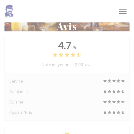
Personnalisation de vos choix en matière de cookies
Avis
4.7
/5
Note moyenne —
2730 avis
Service
Ambiance
Cuisine
Qualité/Prix