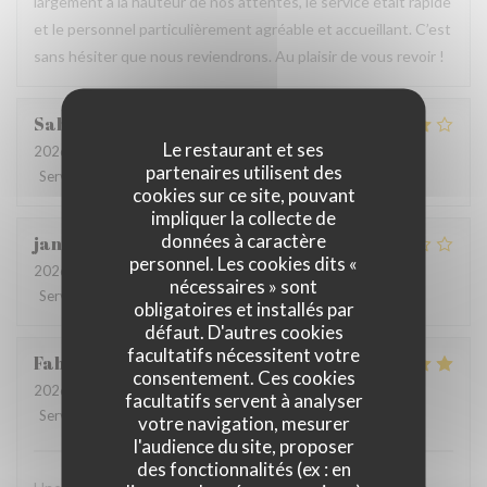
largement à la hauteur de nos attentes, le service était rapide
et le personnel particulièrement agréable et accueillant. C’est
sans hésiter que nous reviendrons. Au plaisir de vous revoir !
Sabrina
A
Le restaurant et ses
2026-07-25
- 21:00 - Couverts 2
partenaires utilisent des
Service
:
4
/5
Ambiance
:
4
/5
Cuisine
:
4
/5
Qualité / Prix
:
4
/5
cookies sur ce site, pouvant
impliquer la collecte de
données à caractère
jan
R
personnel. Les cookies dits «
2026-07-28
- 19:30 - Couverts 2
nécessaires » sont
Service
:
2
/5
Ambiance
:
3
/5
Cuisine
:
3
/5
Qualité / Prix
:
3
/5
obligatoires et installés par
défaut. D'autres cookies
facultatifs nécessitent votre
Fabrice
K
consentement. Ces cookies
2026-07-19
- 12:00 - Couverts 3
facultatifs servent à analyser
Service
:
5
/5
Ambiance
:
5
/5
Cuisine
:
4
/5
Qualité / Prix
:
5
/5
votre navigation, mesurer
l'audience du site, proposer
des fonctionnalités (ex : en