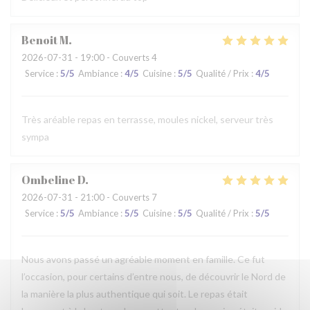
Benoit
M
2026-07-31
- 19:00 - Couverts 4
Service
:
5
/5
Ambiance
:
4
/5
Cuisine
:
5
/5
Qualité / Prix
:
4
/5
Très aréable repas en terrasse, moules nickel, serveur très
sympa
Ombeline
D
2026-07-31
- 21:00 - Couverts 7
Service
:
5
/5
Ambiance
:
5
/5
Cuisine
:
5
/5
Qualité / Prix
:
5
/5
Nous avons passé un agréable moment en famille. Ce fut
l’occasion, pour certains d’entre nous, de découvrir le Nord de
la manière la plus authentique qui soit. Le repas était