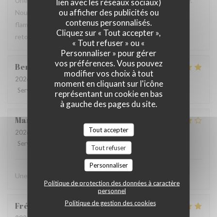
Une table sympathique avec son atmosphère authentique.
lien avec les réseaux sociaux)
ou afficher des publicités ou
Nous avons apprécié notre déjeuner (moule, carbonade,
contenus personnalisés.
flamiche au maroilles, etc) et le service. Pourquoi pas y
Cliquez sur « Tout accepter »,
retourner lors d'un prochaine passage à Lilles.
« Tout refuser » ou «
Personnaliser » pour gérer
vos préférences. Vous pouvez
Benjamin
M
modifier vos choix à tout
2026-07-19
- 12:30 - Couverts 2
moment en cliquant sur l'icône
Service
:
5
/5
Ambiance
:
5
/5
Cuisine
:
5
/5
Qualité / Prix
:
5
/5
représentant un cookie en bas
à gauche des pages du site.
Martine
C
Tout accepter
2026-07-14
- 20:00 - Couverts 6
Service
:
4
/5
Ambiance
:
4
/5
Cuisine
:
4
/5
Qualité / Prix
:
4
/5
Tout refuser
Personnaliser
Une chouette découverte!
Politique de protection des données à caractère
personnel
Politique de gestion des cookies
Frédérique
G