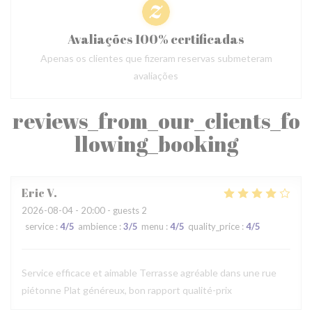
Avaliações 100% certificadas
Apenas os clientes que fizeram reservas submeteram
avaliações
reviews_from_our_clients_fo
llowing_booking
Eric
V
2026-08-04
- 20:00 - guests 2
service
:
4
/5
ambience
:
3
/5
menu
:
4
/5
quality_price
:
4
/5
Service efficace et aimable Terrasse agréable dans une rue
piétonne Plat généreux, bon rapport qualité-prix