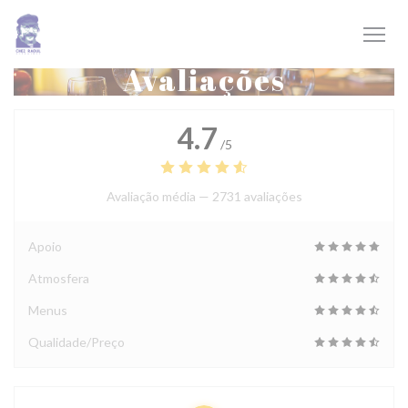
Painel de Gerenciamento de Cookies
Avaliações
4.7
/5
Avaliação média —
2731 avaliações
Apoio
Atmosfera
Menus
Qualidade/Preço