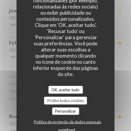
funcionalidades (por exemplo,
relacionadas às redes sociais)
jan
R
ou exibir publicidade ou
2026-07-28
- 19:30 - guests 2
conteúdos personalizados.
Clique em 'OK, aceitar tudo',
service
:
2
/5
ambience
:
3
/5
menu
:
3
/5
quality_price
:
3
/5
'Recusar tudo' ou
'Personalizar' para gerenciar
Fabrice
K
suas preferências. Você pode
alterar suas escolhas a
2026-07-19
- 12:00 - guests 3
qualquer momento clicando
service
:
5
/5
ambience
:
5
/5
menu
:
4
/5
quality_price
:
5
/5
no ícone de cookie no canto
inferior esquerdo das páginas
do site.
Une table sympathique avec son atmosphère authentique.
Nous avons apprécié notre déjeuner (moule, carbonade,
OK, aceitar tudo
flamiche au maroilles, etc) et le service. Pourquoi pas y
retourner lors d'un prochaine passage à Lilles.
Proíbe todos cookies
Personalizar
Benjamin
M
Política de proteção de dados pessoais
2026-07-19
- 12:30 - guests 2
undefined
service
:
5
/5
ambience
:
5
/5
menu
:
5
/5
quality_price
:
5
/5