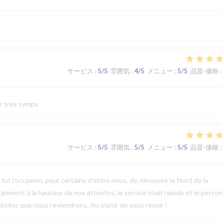
サービス
:
5
/5
雰囲気
:
4
/5
メニュー
:
5
/5
品質-価格
:
ur très sympa
サービス
:
5
/5
雰囲気
:
5
/5
メニュー
:
5
/5
品質-価格
:
t l’occasion, pour certains d’entre nous, de découvrir le Nord de la
argement à la hauteur de nos attentes, le service était rapide et le perso
ésiter que nous reviendrons. Au plaisir de vous revoir !