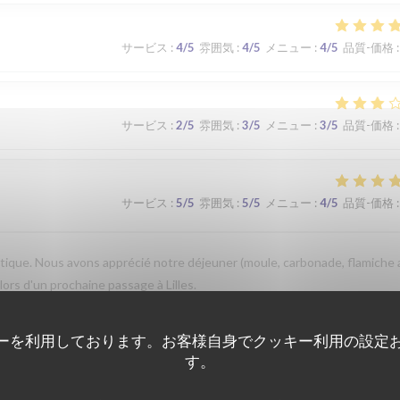
サービス
:
4
/5
雰囲気
:
4
/5
メニュー
:
4
/5
品質-価格
:
サービス
:
2
/5
雰囲気
:
3
/5
メニュー
:
3
/5
品質-価格
:
サービス
:
5
/5
雰囲気
:
5
/5
メニュー
:
4
/5
品質-価格
:
que. Nous avons apprécié notre déjeuner (moule, carbonade, flamiche 
 lors d'un prochaine passage à Lilles.
ーを利用しております。お客様自身でクッキー利用の設定
す。
サービス
:
5
/5
雰囲気
:
5
/5
メニュー
:
5
/5
品質-価格
: