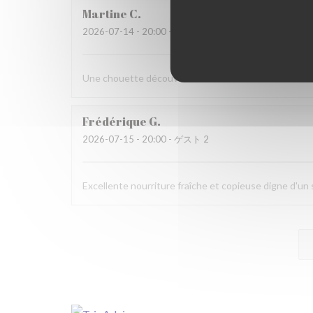
Martine
C
2026-07-14
- 20:00 - ゲスト 6
Une chouette découverte!
Frédérique
G
2026-07-15
- 20:00 - ゲスト 2
Excellente nourriture fraîche et copieuse digne d'u