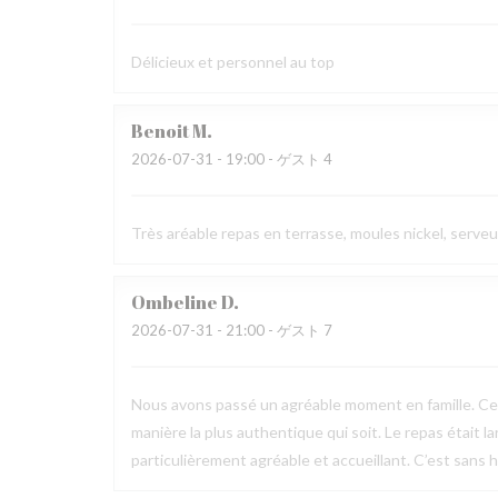
Délicieux et personnel au top
Benoit
M
2026-07-31
- 19:00 - ゲスト 4
Très aréable repas en terrasse, moules nickel, serve
Ombeline
D
2026-07-31
- 21:00 - ゲスト 7
Nous avons passé un agréable moment en famille. Ce fu
manière la plus authentique qui soit. Le repas était l
particulièrement agréable et accueillant. C’est sans h