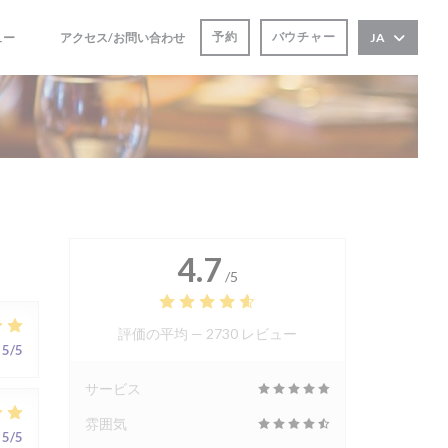
予約
バウチャー
ュー
アクセス/お問い合わせ
JA
((新しいウィンドウで開きます))
((新しいウィンドウで開きます))
4.7
/5
評価の平均 —
2730 レビュー
5
/5
サービス
雰囲気
5
/5