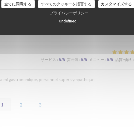
全てに同意する
すべてのクッキーを拒否する
カスタマイズする
プライバシーポリシー
サービス
:
4
/5
雰囲気
:
4
/5
メニュー
:
4
/5
品質-価格
:
undefined
サービス
:
5
/5
雰囲気
:
5
/5
メニュー
:
5
/5
品質-価格
:
n semi gastronomique, personnel super sympathique
1
2
3