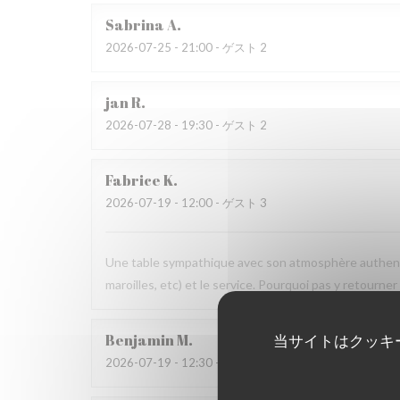
Sabrina
A
2026-07-25
- 21:00 - ゲスト 2
jan
R
2026-07-28
- 19:30 - ゲスト 2
Fabrice
K
2026-07-19
- 12:00 - ゲスト 3
Une table sympathique avec son atmosphère authenti
maroilles, etc) et le service. Pourquoi pas y retourner
Benjamin
M
当サイトはクッキ
2026-07-19
- 12:30 - ゲスト 2