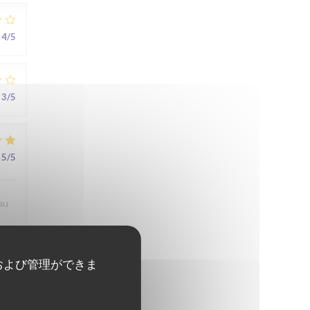
4
/5
3
/5
5
/5
au
および管理ができま
5
/5