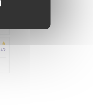
4
/5
5
/5