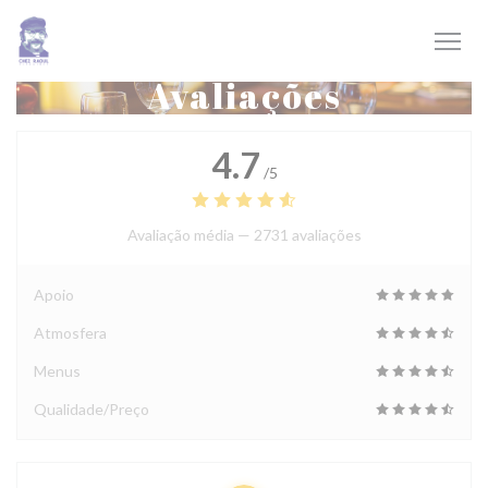
Painel de Gerenciamento de Cookies
Avaliações
4.7
/5
Avaliação média —
2731 avaliações
Apoio
Atmosfera
Menus
Qualidade/Preço