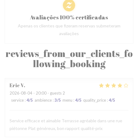
Avaliações 100% certificadas
Apenas os clientes que fizeram reservas submeteram
avaliações
reviews_from_our_clients_fo
llowing_booking
Eric
V
2026-08-04
- 20:00 - guests 2
service
:
4
/5
ambience
:
3
/5
menu
:
4
/5
quality_price
:
4
/5
Service efficace et aimable Terrasse agréable dans une rue
piétonne Plat généreux, bon rapport qualité-prix