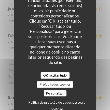
funcionalidades (por exemplo,
relacionadas às redes sociais)
jan
R
ou exibir publicidade ou
2026-07-28
- 19:30 - guests 2
conteúdos personalizados.
Clique em 'OK, aceitar tudo',
service
:
2
/5
ambience
:
3
/5
menu
:
3
/5
quality_price
:
3
/5
'Recusar tudo' ou
'Personalizar' para gerenciar
Fabrice
K
suas preferências. Você pode
alterar suas escolhas a
2026-07-19
- 12:00 - guests 3
qualquer momento clicando
service
:
5
/5
ambience
:
5
/5
menu
:
4
/5
quality_price
:
5
/5
no ícone de cookie no canto
inferior esquerdo das páginas
do site.
Une table sympathique avec son atmosphère authentique.
Nous avons apprécié notre déjeuner (moule, carbonade,
OK, aceitar tudo
flamiche au maroilles, etc) et le service. Pourquoi pas y
retourner lors d'un prochaine passage à Lilles.
Proíbe todos cookies
Personalizar
Benjamin
M
Política de proteção de dados pessoais
2026-07-19
- 12:30 - guests 2
undefined
service
:
5
/5
ambience
:
5
/5
menu
:
5
/5
quality_price
:
5
/5