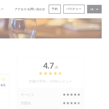
予約
バウチャー
ュー
アクセス/お問い合わせ
JA
((新しいウィンドウで開きます))
((新しいウィンドウで開きます))
4.7
/5
評価の平均 —
2730 レビュー
4
/5
サービス
雰囲気