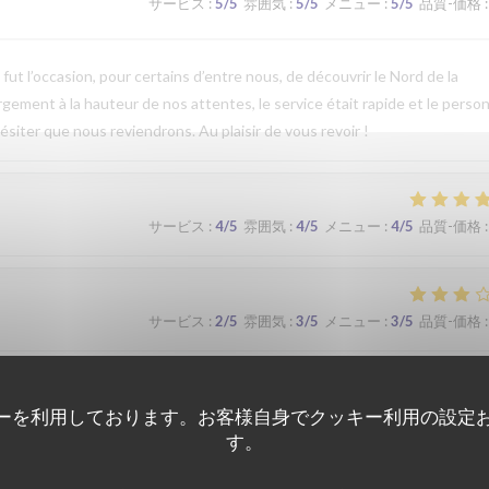
サービス
:
5
/5
雰囲気
:
5
/5
メニュー
:
5
/5
品質-価格
:
t l’occasion, pour certains d’entre nous, de découvrir le Nord de la
argement à la hauteur de nos attentes, le service était rapide et le perso
ésiter que nous reviendrons. Au plaisir de vous revoir !
サービス
:
4
/5
雰囲気
:
4
/5
メニュー
:
4
/5
品質-価格
:
サービス
:
2
/5
雰囲気
:
3
/5
メニュー
:
3
/5
品質-価格
:
ーを利用しております。お客様自身でクッキー利用の設定
サービス
:
5
/5
雰囲気
:
5
/5
メニュー
:
4
/5
品質-価格
:
す。
que. Nous avons apprécié notre déjeuner (moule, carbonade, flamiche 