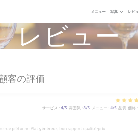
メニュー
写真
レビ
レビュー
顧客の評価
サービス
:
4
/5
雰囲気
:
3
/5
メニュー
:
4
/5
品質-価格
:
ne rue piétonne Plat généreux, bon rapport qualité-prix