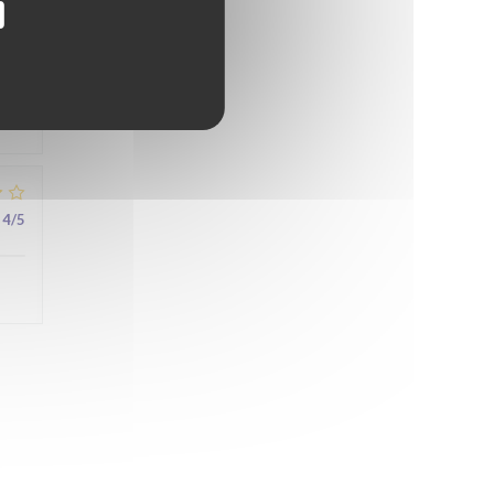
5
/5
4
/5