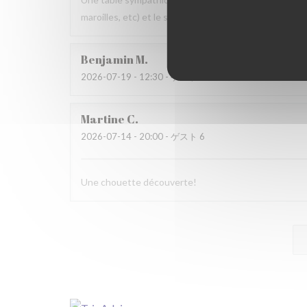
maroilles, etc) et le service. Pourquoi pas y retourner
Benjamin
M
2026-07-19
- 12:30 - ゲスト 2
Martine
C
2026-07-14
- 20:00 - ゲスト 6
Une chouette découverte!