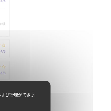
5
/5
nnel
4
/5
3
/5
および管理ができま
5
/5
au