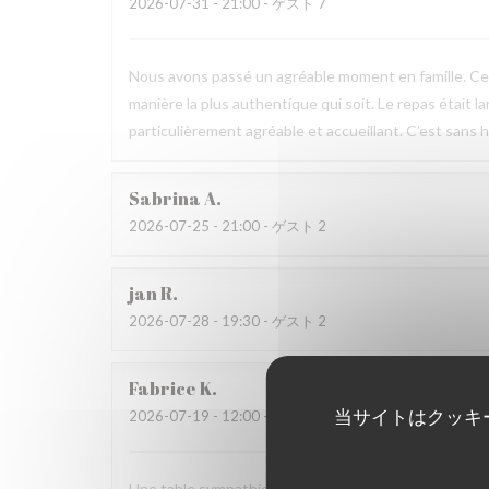
2026-07-31
- 21:00 - ゲスト 7
Nous avons passé un agréable moment en famille. Ce fu
manière la plus authentique qui soit. Le repas était l
particulièrement agréable et accueillant. C’est sans h
Sabrina
A
2026-07-25
- 21:00 - ゲスト 2
jan
R
2026-07-28
- 19:30 - ゲスト 2
Fabrice
K
当サイトはクッキ
2026-07-19
- 12:00 - ゲスト 3
Une table sympathique avec son atmosphère authenti