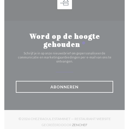
Word op de hoogte
gehouden
*
Schrijf je in op onze nieuwsbrief om gepersonaliseerde
communicatie en marketingaanbiedingen per e-mail van ons te
ontvangen.
ABONNEREN
© 2026 CHEZ RAOUL ESTAMINET — RESTAURANT WEBSITE
((OPENT IN EEN NIEUW V
GECREËERD DOOR
ZENCHEF