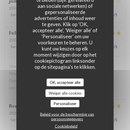
jan
R
aan sociale netwerken) of
2026-07-28
- 19:30 - Gasten 2
gepersonaliseerde
Service
:
2
/5
Atmosfeer
:
3
/5
Keuken
:
3
/5
Kwaliteit / Prijs
:
3
/5
advertenties of inhoud weer
te geven. Klik op 'OK,
accepteer alle', 'Weiger alle' of
Fabrice
K
'Personaliseer' om uw
2026-07-19
- 12:00 - Gasten 3
voorkeuren te beheren. U
Service
:
5
/5
Atmosfeer
:
5
/5
Keuken
:
4
/5
Kwaliteit / Prijs
:
5
/5
kunt uw keuzes op elk
moment wijzigen door op het
cookiepictogram linksonder
Une table sympathique avec son atmosphère authentique.
op de sitepagina's te klikken.
Nous avons apprécié notre déjeuner (moule, carbonade,
flamiche au maroilles, etc) et le service. Pourquoi pas y
OK, accepteer alle
retourner lors d'un prochaine passage à Lilles.
Weiger alle cookies
Personaliseer
Benjamin
M
2026-07-19
- 12:30 - Gasten 2
Beleid voor de bescherming van
persoonsgegevens
Service
:
5
/5
Atmosfeer
:
5
/5
Keuken
:
5
/5
Kwaliteit / Prijs
:
5
/5
Cookiebeleid