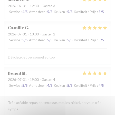
2026-07-31
- 12:30 - Gasten 3
Service
:
4
/5
Atmosfeer
:
5
/5
Keuken
:
5
/5
Kwaliteit / Prijs
:
5
/5
Camille
G
2026-07-31
- 13:00 - Gasten 2
Service
:
5
/5
Atmosfeer
:
5
/5
Keuken
:
5
/5
Kwaliteit / Prijs
:
5
/5
Délicieux et personnel au top
Benoit
M
2026-07-31
- 19:00 - Gasten 4
Service
:
5
/5
Atmosfeer
:
4
/5
Keuken
:
5
/5
Kwaliteit / Prijs
:
4
/5
Très aréable repas en terrasse, moules nickel, serveur très
sympa