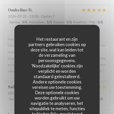
Ombeline
D
2026-07-31
- 21:00 - Gasten 7
Service
:
5
/5
Atmosfeer
:
5
/5
Keuken
:
5
/5
Kwaliteit / Prijs
:
5
/5
Het restaurant en zijn
Nous avons passé un agréable moment en famille. Ce fut
partners gebruiken cookies op
l’occasion, pour certains d’entre nous, de découvrir le Nord de
deze site, wat kan leiden tot
la manière la plus authentique qui soit. Le repas était
de verzameling van
largement à la hauteur de nos attentes, le service était rapide
persoonsgegevens.
et le personnel particulièrement agréable et accueillant. C’est
'Noodzakelijke' cookies zijn
verplicht en worden
sans hésiter que nous reviendrons. Au plaisir de vous revoir !
standaard geïnstalleerd.
Andere optionele cookies
Sabrina
A
vereisen uw toestemming.
Deze optionele cookies
2026-07-25
- 21:00 - Gasten 2
worden gebruikt om uw
Service
:
4
/5
Atmosfeer
:
4
/5
Keuken
:
4
/5
Kwaliteit / Prijs
:
4
/5
navigatie te analyseren, het
sitepubliek te meten, functies
te bieden (bijv. gerelateerd