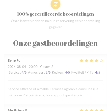
100% gecertificeerde beoordelingen
Onze klanten hebben na hun reservering een beoordeling
gegeven
Onze gastbeoordelingen
Eric
V
2026-08-04
- 20:00 - Gasten 2
Service
:
4
/5
Atmosfeer
:
3
/5
Keuken
:
4
/5
Kwaliteit / Prijs
:
4
/5
Service efficace et aimable Terrasse agréable dans une rue
piétonne Plat généreux, bon rapport qualité-prix
Mathieu
D