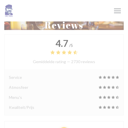
Cookies beheer paneel
Reviews
4.7
/5
Gemiddelde rating —
2730 reviews
Service
Atmosfeer
Menu's
Kwaliteit/Prijs