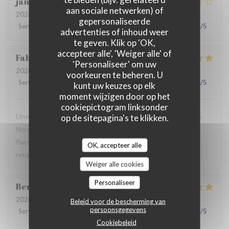
jan
R
aan sociale netwerken) of
2026-07-28
- 19:30 - Gasten 2
gepersonaliseerde
Service
:
2
/5
Atmosfeer
:
3
/5
Keuken
:
3
/5
Kwaliteit / Prijs
:
3
/5
advertenties of inhoud weer
te geven. Klik op 'OK,
accepteer alle', 'Weiger alle' of
Fabrice
K
'Personaliseer' om uw
2026-07-19
- 12:00 - Gasten 3
voorkeuren te beheren. U
Service
:
5
/5
Atmosfeer
:
5
/5
Keuken
:
4
/5
Kwaliteit / Prijs
:
5
/5
kunt uw keuzes op elk
moment wijzigen door op het
cookiepictogram linksonder
Une table sympathique avec son atmosphère authentique.
op de sitepagina's te klikken.
Nous avons apprécié notre déjeuner (moule, carbonade,
flamiche au maroilles, etc) et le service. Pourquoi pas y
OK, accepteer alle
retourner lors d'un prochaine passage à Lilles.
Weiger alle cookies
Personaliseer
Benjamin
M
2026-07-19
- 12:30 - Gasten 2
Beleid voor de bescherming van
persoonsgegevens
Service
:
5
/5
Atmosfeer
:
5
/5
Keuken
:
5
/5
Kwaliteit / Prijs
:
5
/5
Cookiebeleid