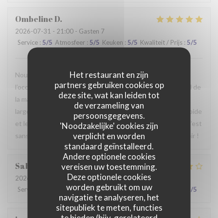
Ombeline
D
2026-07-31
- 21:00 - Gasten 7
Service
:
5
/5
Atmosfeer
:
5
/5
Keuken
:
5
/5
Kwaliteit / Prijs
:
5
/5
Het restaurant en zijn
Nous avons passé un agréable moment en famille. Ce fut
partners gebruiken cookies op
l’occasion, pour certains d’entre nous, de découvrir le Nord de
deze site, wat kan leiden tot
la manière la plus authentique qui soit. Le repas était
de verzameling van
largement à la hauteur de nos attentes, le service était rapide
persoonsgegevens.
et le personnel particulièrement agréable et accueillant. C’est
'Noodzakelijke' cookies zijn
verplicht en worden
sans hésiter que nous reviendrons. Au plaisir de vous revoir !
standaard geïnstalleerd.
Andere optionele cookies
Sabrina
A
vereisen uw toestemming.
Deze optionele cookies
2026-07-25
- 21:00 - Gasten 2
worden gebruikt om uw
Service
:
4
/5
Atmosfeer
:
4
/5
Keuken
:
4
/5
Kwaliteit / Prijs
:
4
/5
navigatie te analyseren, het
sitepubliek te meten, functies
te bieden (bijv. gerelateerd