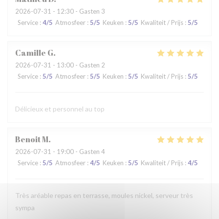
2026-07-31
- 12:30 - Gasten 3
Service
:
4
/5
Atmosfeer
:
5
/5
Keuken
:
5
/5
Kwaliteit / Prijs
:
5
/5
Camille
G
2026-07-31
- 13:00 - Gasten 2
Service
:
5
/5
Atmosfeer
:
5
/5
Keuken
:
5
/5
Kwaliteit / Prijs
:
5
/5
Délicieux et personnel au top
Benoit
M
2026-07-31
- 19:00 - Gasten 4
Service
:
5
/5
Atmosfeer
:
4
/5
Keuken
:
5
/5
Kwaliteit / Prijs
:
4
/5
Très aréable repas en terrasse, moules nickel, serveur très
sympa