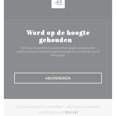
Word op de hoogte
gehouden
*
Schrijf je in op onze nieuwsbrief om gepersonaliseerde
communicatie en marketingaanbiedingen per e-mail van ons te
ontvangen.
ABONNEREN
© 2026 CHEZ RAOUL ESTAMINET — RESTAURANT WEBSITE
((OPENT IN EEN NIEUW V
GECREËERD DOOR
ZENCHEF