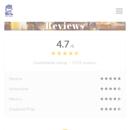
Cookies beheer paneel
Reviews
4.7
/5
Gemiddelde rating —
2731 reviews
Service
Atmosfeer
Menu's
Kwaliteit/Prijs