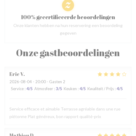
100% gecertificeerde beoordelingen
Onze klanten hebben na hun reservering een beoordeling
gegeven
Onze gastbeoordelingen
Eric
V
2026-08-04
- 20:00 - Gasten 2
Service
:
4
/5
Atmosfeer
:
3
/5
Keuken
:
4
/5
Kwaliteit / Prijs
:
4
/5
Service efficace et aimable Terrasse agréable dans une rue
piétonne Plat généreux, bon rapport qualité-prix
Mathieu
D