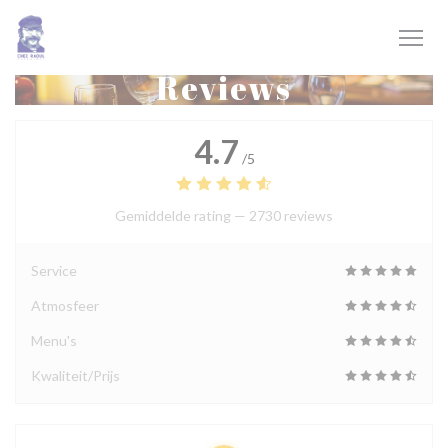
Cookies beheer paneel
Reviews
4.7
/5
Gemiddelde rating —
2730 reviews
Service
Atmosfeer
Menu's
Kwaliteit/Prijs