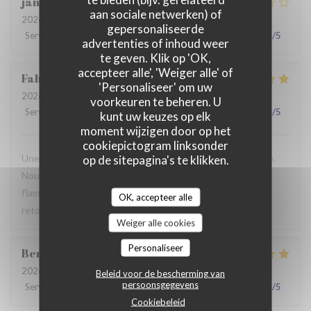
jan
R
aan sociale netwerken) of
2026-07-28
- 19:30 - Gasten 2
gepersonaliseerde
Service
:
2
/5
Atmosfeer
:
3
/5
Keuken
:
3
/5
Kwaliteit / Prijs
:
3
/5
advertenties of inhoud weer
te geven. Klik op 'OK,
accepteer alle', 'Weiger alle' of
Fabrice
K
'Personaliseer' om uw
2026-07-19
- 12:00 - Gasten 3
voorkeuren te beheren. U
Service
:
5
/5
Atmosfeer
:
5
/5
Keuken
:
4
/5
Kwaliteit / Prijs
:
5
/5
kunt uw keuzes op elk
moment wijzigen door op het
cookiepictogram linksonder
Une table sympathique avec son atmosphère authentique.
op de sitepagina's te klikken.
Nous avons apprécié notre déjeuner (moule, carbonade,
flamiche au maroilles, etc) et le service. Pourquoi pas y
OK, accepteer alle
retourner lors d'un prochaine passage à Lilles.
Weiger alle cookies
Personaliseer
Benjamin
M
2026-07-19
- 12:30 - Gasten 2
Beleid voor de bescherming van
persoonsgegevens
Service
:
5
/5
Atmosfeer
:
5
/5
Keuken
:
5
/5
Kwaliteit / Prijs
:
5
/5
Cookiebeleid