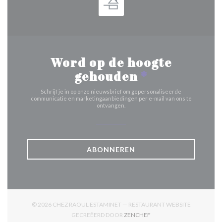
Word op de hoogte
gehouden
*
Schrijf je in op onze nieuwsbrief om gepersonaliseerde
communicatie en marketingaanbiedingen per e-mail van ons te
ontvangen.
ABONNEREN
© 2026 CHEZ RAOUL ESTAMINET — RESTAURANT WEBSITE
((OPENT IN EEN NIEUW V
GECREËERD DOOR
ZENCHEF