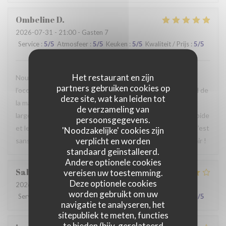
Ombeline
D
2026-07-31
- 21:00 - Gasten 7
Service
:
5
/5
Atmosfeer
:
5
/5
Keuken
:
5
/5
Kwaliteit / Prijs
:
5
/5
Het restaurant en zijn
Nous avons passé un agréable moment en famille. Ce fut
partners gebruiken cookies op
l’occasion, pour certains d’entre nous, de découvrir le Nord de
deze site, wat kan leiden tot
la manière la plus authentique qui soit. Le repas était
de verzameling van
largement à la hauteur de nos attentes, le service était rapide
persoonsgegevens.
et le personnel particulièrement agréable et accueillant. C’est
'Noodzakelijke' cookies zijn
verplicht en worden
sans hésiter que nous reviendrons. Au plaisir de vous revoir !
standaard geïnstalleerd.
Andere optionele cookies
Sabrina
A
vereisen uw toestemming.
Deze optionele cookies
2026-07-25
- 21:00 - Gasten 2
worden gebruikt om uw
Service
:
4
/5
Atmosfeer
:
4
/5
Keuken
:
4
/5
Kwaliteit / Prijs
:
4
/5
navigatie te analyseren, het
sitepubliek te meten, functies
te bieden (bijv. gerelateerd