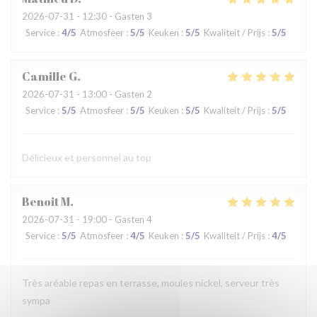
2026-07-31
- 12:30 - Gasten 3
Service
:
4
/5
Atmosfeer
:
5
/5
Keuken
:
5
/5
Kwaliteit / Prijs
:
5
/5
Camille
G
2026-07-31
- 13:00 - Gasten 2
Service
:
5
/5
Atmosfeer
:
5
/5
Keuken
:
5
/5
Kwaliteit / Prijs
:
5
/5
Délicieux et personnel au top
Benoit
M
2026-07-31
- 19:00 - Gasten 4
Service
:
5
/5
Atmosfeer
:
4
/5
Keuken
:
5
/5
Kwaliteit / Prijs
:
4
/5
Très aréable repas en terrasse, moules nickel, serveur très
sympa