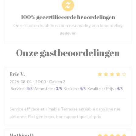
100% gecertificeerde beoordelingen
Onze klanten hebben na hun reservering een beoordeling
gegeven
Onze gastbeoordelingen
Eric
V
2026-08-04
- 20:00 - Gasten 2
Service
:
4
/5
Atmosfeer
:
3
/5
Keuken
:
4
/5
Kwaliteit / Prijs
:
4
/5
Service efficace et aimable Terrasse agréable dans une rue
piétonne Plat généreux, bon rapport qualité-prix
Mathieu
D