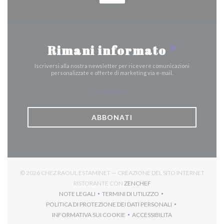
Rimani informato
*
Iscriversi alla nostra newsletter per ricevere comunicazioni
personalizzate e offerte di marketing via e-mail.
ABBONATI
© 2026 CHEZ RAOUL ESTAMINET — CREAZIONE DEL SITO INTERNET
((APRE UNA NUOVA FINES
RISTORANTE CON
ZENCHEF
NOTE LEGALI
TERMINI DI UTILIZZO
((APRE UNA NUOVA FINESTRA))
((APRE UNA NUOVA FINESTRA))
POLITICA DI PROTEZIONE DEI DATI PERSONALI
((APRE UNA NUOVA FINESTRA))
INFORMATIVA SUI COOKIE
ACCESSIBILITA
((APRE UNA NUOVA FINESTRA))
((APRE UNA NUOVA FINES