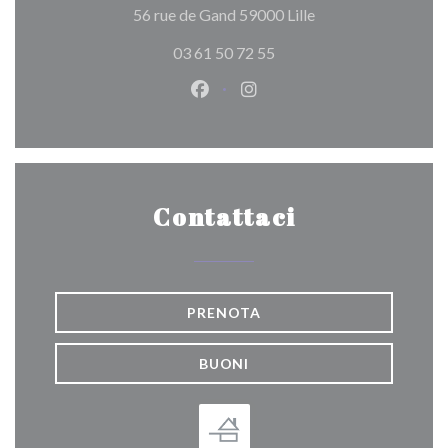
((apre una nuova fin
56 rue de Gand 59000 Lille
03 61 50 72 55
Facebook ((apre una nuova fines
Instagram ((apre una nuov
Contattaci
PRENOTA
BUONI