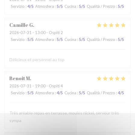
Servizio
:
4
/5
Atmosfera
:
5
/5
Cucina
:
5
/5
Qualità / Prezzo
:
5
/5
Camille
G
2026-07-31
- 13:00 - Ospiti 2
Servizio
:
5
/5
Atmosfera
:
5
/5
Cucina
:
5
/5
Qualità / Prezzo
:
5
/5
Délicieux et personnel au top
Benoit
M
2026-07-31
- 19:00 - Ospiti 4
Servizio
:
5
/5
Atmosfera
:
4
/5
Cucina
:
5
/5
Qualità / Prezzo
:
4
/5
Très aréable repas en terrasse, moules nickel, serveur très
sympa