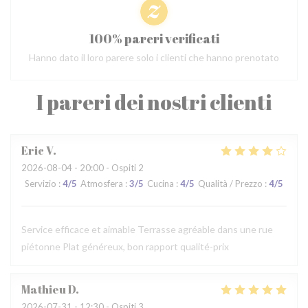
100% pareri verificati
Hanno dato il loro parere solo i clienti che hanno prenotato
I pareri dei nostri clienti
Eric
V
2026-08-04
- 20:00 - Ospiti 2
Servizio
:
4
/5
Atmosfera
:
3
/5
Cucina
:
4
/5
Qualità / Prezzo
:
4
/5
Service efficace et aimable Terrasse agréable dans une rue
piétonne Plat généreux, bon rapport qualité-prix
Mathieu
D
2026-07-31
- 12:30 - Ospiti 3