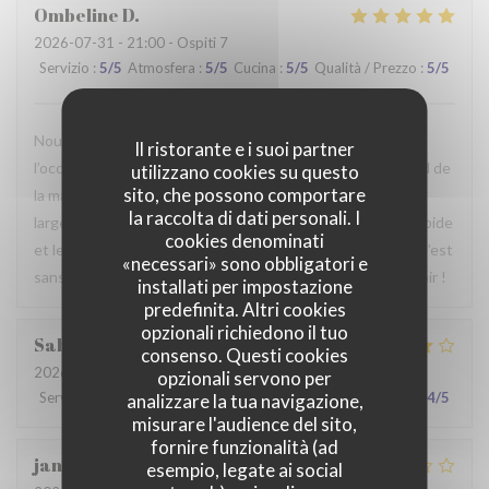
Ombeline
D
2026-07-31
- 21:00 - Ospiti 7
Servizio
:
5
/5
Atmosfera
:
5
/5
Cucina
:
5
/5
Qualità / Prezzo
:
5
/5
Nous avons passé un agréable moment en famille. Ce fut
Il ristorante e i suoi partner
l’occasion, pour certains d’entre nous, de découvrir le Nord de
utilizzano cookies su questo
sito, che possono comportare
la manière la plus authentique qui soit. Le repas était
la raccolta di dati personali. I
largement à la hauteur de nos attentes, le service était rapide
cookies denominati
et le personnel particulièrement agréable et accueillant. C’est
«necessari» sono obbligatori e
sans hésiter que nous reviendrons. Au plaisir de vous revoir !
installati per impostazione
predefinita. Altri cookies
opzionali richiedono il tuo
Sabrina
A
consenso. Questi cookies
2026-07-25
- 21:00 - Ospiti 2
opzionali servono per
Servizio
:
4
/5
Atmosfera
:
4
/5
Cucina
:
4
/5
Qualità / Prezzo
:
4
/5
analizzare la tua navigazione,
misurare l'audience del sito,
fornire funzionalità (ad
jan
R
esempio, legate ai social