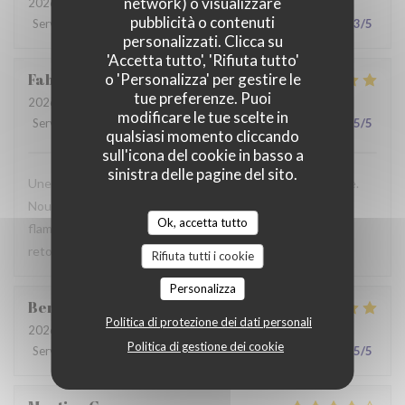
network) o visualizzare
2026-07-28
- 19:30 - Ospiti 2
pubblicità o contenuti
Servizio
:
2
/5
Atmosfera
:
3
/5
Cucina
:
3
/5
Qualità / Prezzo
:
3
/5
personalizzati. Clicca su
'Accetta tutto', 'Rifiuta tutto'
Fabrice
K
o 'Personalizza' per gestire le
tue preferenze. Puoi
2026-07-19
- 12:00 - Ospiti 3
modificare le tue scelte in
Servizio
:
5
/5
Atmosfera
:
5
/5
Cucina
:
4
/5
Qualità / Prezzo
:
5
/5
qualsiasi momento cliccando
sull'icona del cookie in basso a
sinistra delle pagine del sito.
Une table sympathique avec son atmosphère authentique.
Nous avons apprécié notre déjeuner (moule, carbonade,
Ok, accetta tutto
flamiche au maroilles, etc) et le service. Pourquoi pas y
retourner lors d'un prochaine passage à Lilles.
Rifiuta tutti i cookie
Personalizza
Benjamin
M
Politica di protezione dei dati personali
2026-07-19
- 12:30 - Ospiti 2
Politica di gestione dei cookie
Servizio
:
5
/5
Atmosfera
:
5
/5
Cucina
:
5
/5
Qualità / Prezzo
:
5
/5