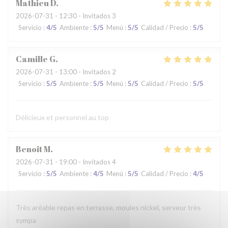
Mathieu
D
2026-07-31
- 12:30 - Invitados 3
Servicio
:
4
/5
Ambiente
:
5
/5
Menú
:
5
/5
Calidad / Precio
:
5
/5
Camille
G
2026-07-31
- 13:00 - Invitados 2
Servicio
:
5
/5
Ambiente
:
5
/5
Menú
:
5
/5
Calidad / Precio
:
5
/5
Délicieux et personnel au top
Benoit
M
2026-07-31
- 19:00 - Invitados 4
Servicio
:
5
/5
Ambiente
:
4
/5
Menú
:
5
/5
Calidad / Precio
:
4
/5
Très aréable repas en terrasse, moules nickel, serveur très
sympa