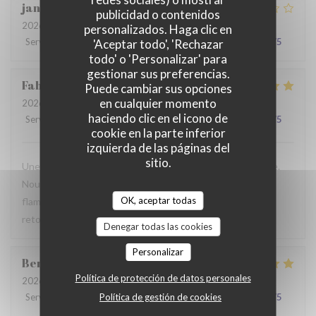
jan
R
publicidad o contenidos
2026-07-28
- 19:30 - Invitados 2
personalizados. Haga clic en
Servicio
:
2
/5
Ambiente
:
3
/5
Menú
:
3
/5
Calidad / Precio
:
3
/5
'Aceptar todo', 'Rechazar
todo' o 'Personalizar' para
gestionar sus preferencias.
Fabrice
K
Puede cambiar sus opciones
en cualquier momento
2026-07-19
- 12:00 - Invitados 3
haciendo clic en el icono de
Servicio
:
5
/5
Ambiente
:
5
/5
Menú
:
4
/5
Calidad / Precio
:
5
/5
cookie en la parte inferior
izquierda de las páginas del
sitio.
Une table sympathique avec son atmosphère authentique.
Nous avons apprécié notre déjeuner (moule, carbonade,
OK, aceptar todas
flamiche au maroilles, etc) et le service. Pourquoi pas y
retourner lors d'un prochaine passage à Lilles.
Denegar todas las cookies
Personalizar
Benjamin
M
Política de protección de datos personales
2026-07-19
- 12:30 - Invitados 2
Política de gestión de cookies
Servicio
:
5
/5
Ambiente
:
5
/5
Menú
:
5
/5
Calidad / Precio
:
5
/5