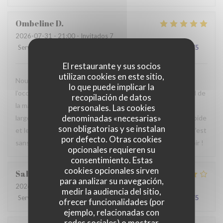
Ombeline
D
2026-07-31
- 21:00 - Invitados 7
Servicio
:
5
/5
Ambiente
:
5
/5
Menú
:
5
/5
Calidad / Precio
:
5
/5
El restaurante y sus socios
utilizan cookies en este sitio,
Nous avons passé un agréable moment en famille. Ce fut
lo que puede implicar la
l’occasion, pour certains d’entre nous, de découvrir le Nord de
recopilación de datos
la manière la plus authentique qui soit. Le repas était
personales. Las cookies
denominadas «necesarias»
largement à la hauteur de nos attentes, le service était rapide
son obligatorias y se instalan
et le personnel particulièrement agréable et accueillant. C’est
por defecto. Otras cookies
sans hésiter que nous reviendrons. Au plaisir de vous revoir !
opcionales requieren su
consentimiento. Estas
cookies opcionales sirven
Sabrina
A
para analizar su navegación,
2026-07-25
- 21:00 - Invitados 2
medir la audiencia del sitio,
Servicio
:
4
/5
Ambiente
:
4
/5
Menú
:
4
/5
Calidad / Precio
:
4
/5
ofrecer funcionalidades (por
ejemplo, relacionadas con
redes sociales) o mostrar