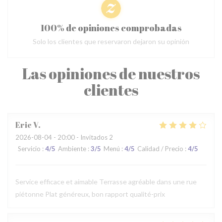
100% de opiniones comprobadas
Solo los clientes que reservaron dejaron su opinión
Las opiniones de nuestros
clientes
Eric
V
2026-08-04
- 20:00 - Invitados 2
Servicio
:
4
/5
Ambiente
:
3
/5
Menú
:
4
/5
Calidad / Precio
:
4
/5
Service efficace et aimable Terrasse agréable dans une rue
piétonne Plat généreux, bon rapport qualité-prix