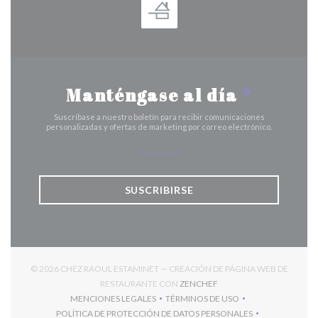
Manténgase al día
*
Suscríbase a nuestro boletín para recibir comunicaciones
personalizadas y ofertas de marketing por correo electrónico.
SUSCRIBIRSE
© 2026 CHEZ RAOUL ESTAMINET — CREACIÓN DE PÁGINA WEB DE
((ABRE EN UNA NUEVA V
RESTAURANTE CON
ZENCHEF
MENCIONES LEGALES
TÉRMINOS DE USO
((ABRE EN UNA NUEVA VENTANA))
((ABRE EN UNA NUEVA VENT
POLÍTICA DE PROTECCIÓN DE DATOS PERSONALES