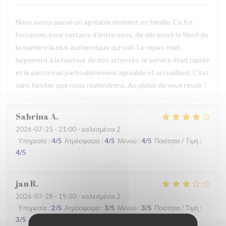
Nous avons passé un agréable moment en famille. Ce fut
l’occasion, pour certains d’entre nous, de découvrir le Nord de
la manière la plus authentique qui soit. Le repas était
largement à la hauteur de nos attentes, le service était rapide
et le personnel particulièrement agréable et accueillant. C’est
sans hésiter que nous reviendrons. Au plaisir de vous revoir !
Sabrina
A
2026-07-25
- 21:00 - καλεσμένοι 2
Υπηρεσία
:
4
/5
Ατμόσφαιρα
:
4
/5
Μενού
:
4
/5
Ποιότητα / Τιμή
:
4
/5
jan
R
2026-07-28
- 19:30 - καλεσμένοι 2
Υπηρεσία
:
2
/5
Ατμόσφαιρα
:
3
/5
Μενού
:
3
/5
Ποιότητα / Τιμή
:
3
/5