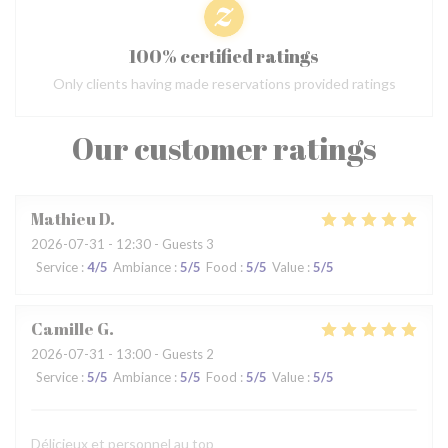
100% certified ratings
Only clients having made reservations provided ratings
Our customer ratings
Mathieu
D
2026-07-31
- 12:30 - Guests 3
Service
:
4
/5
Ambiance
:
5
/5
Food
:
5
/5
Value
:
5
/5
Camille
G
2026-07-31
- 13:00 - Guests 2
Service
:
5
/5
Ambiance
:
5
/5
Food
:
5
/5
Value
:
5
/5
Délicieux et personnel au top