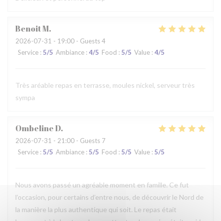
Benoit
M
2026-07-31
- 19:00 - Guests 4
Service
:
5
/5
Ambiance
:
4
/5
Food
:
5
/5
Value
:
4
/5
Très aréable repas en terrasse, moules nickel, serveur très
sympa
Ombeline
D
2026-07-31
- 21:00 - Guests 7
Service
:
5
/5
Ambiance
:
5
/5
Food
:
5
/5
Value
:
5
/5
Nous avons passé un agréable moment en famille. Ce fut
l’occasion, pour certains d’entre nous, de découvrir le Nord de
la manière la plus authentique qui soit. Le repas était