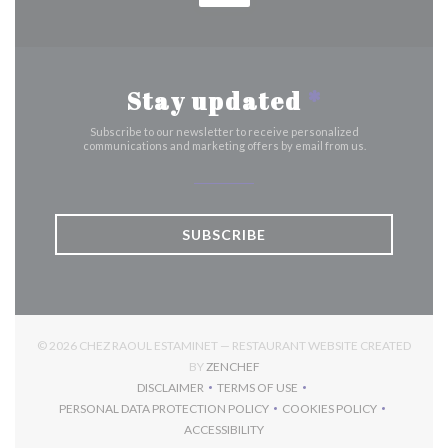
Stay updated
*
Subscribe to our newsletter to receive personalized
communications and marketing offers by email from us.
SUBSCRIBE
© 2026 CHEZ RAOUL ESTAMINET — RESTAURANT WEBSITE CREATED
((OPENS IN A NEW WINDOW))
BY
ZENCHEF
DISCLAIMER
TERMS OF USE
((OPENS IN A NEW WINDOW))
((OPENS IN A NEW WINDOW))
PERSONAL DATA PROTECTION POLICY
COOKIES POLICY
((OPENS IN A NEW WINDOW))
((OPENS IN A NEW 
ACCESSIBILITY
((OPENS IN A NEW WINDOW))