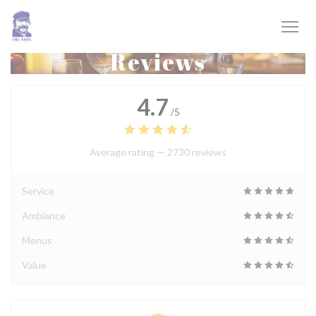
Personalizing your cookie choices
Reviews
4.7
/5
Average rating —
2730 reviews
Service
Ambiance
Menus
Value