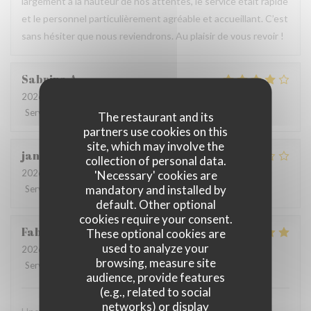
largement à la hauteur de nos attentes, le service était rapide
et le personnel particulièrement agréable et accueillant. C’est
sans hésiter que nous reviendrons. Au plaisir de vous revoir !
Sabrina
A
2026-07-25
- 21:00 - Guests 2
Service
:
4
/5
Ambiance
:
4
/5
Food
:
4
/5
Value
:
4
/5
The restaurant and its
partners use cookies on this
site, which may involve the
jan
R
collection of personal data.
2026-07-28
- 19:30 - Guests 2
'Necessary' cookies are
mandatory and installed by
Service
:
2
/5
Ambiance
:
3
/5
Food
:
3
/5
Value
:
3
/5
default. Other optional
cookies require your consent.
Fabrice
K
These optional cookies are
used to analyze your
2026-07-19
- 12:00 - Guests 3
browsing, measure site
Service
:
5
/5
Ambiance
:
5
/5
Food
:
4
/5
Value
:
5
/5
audience, provide features
(e.g., related to social
networks) or display