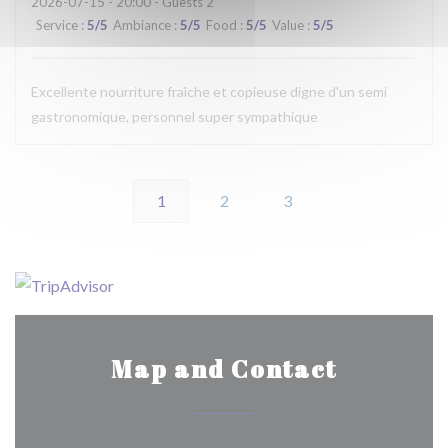
2026-07-15
- 20:00 - Guests 2
Service
:
5
/5
Ambiance
:
5
/5
Food
:
5
/5
Value
:
5
/5
Excellente nourriture fraîche et copieuse digne d'un semi
gastronomique, personnel super sympathique
1
2
3
Map and Contact