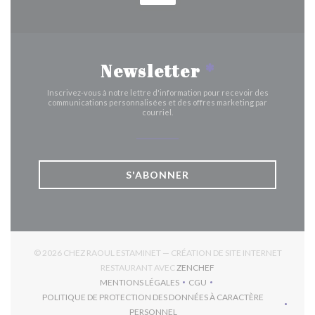
Newsletter
*
Inscrivez-vous à notre lettre d'information pour recevoir des
communications personnalisées et des offres marketing par
courriel.
S'ABONNER
© 2026 CHEZ RAOUL ESTAMINET — CRÉATION DE SITE INTERNET
((OUVRE UNE NOUVELLE 
RESTAURANT AVEC
ZENCHEF
MENTIONS LÉGALES
CGU
((OUVRE UNE NOUVELLE FENÊTRE))
((OUVRE UNE NOUVELLE FEN
POLITIQUE DE PROTECTION DES DONNÉES À CARACTÈRE
((OUVRE UNE NOUVELLE FENÊTRE))
PERSONNEL