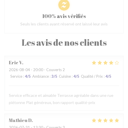
100% avis vérifiés
Seuls les clients ayant réservé ont laissé leur avis
Les avis de nos clients
Eric
V
2026-08-04
- 20:00 - Couverts 2
Service
:
4
/5
Ambiance
:
3
/5
Cuisine
:
4
/5
Qualité / Prix
:
4
/5
Service efficace et aimable Terrasse agréable dans une rue
piétonne Plat généreux, bon rapport qualité-prix
Mathieu
D
2026-07-31
- 12:30 - Couverts 3