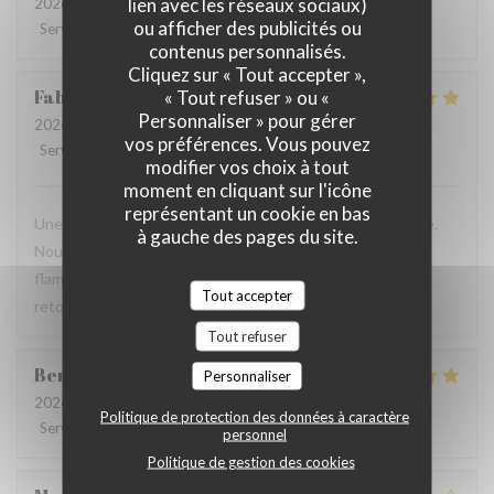
lien avec les réseaux sociaux)
2026-07-28
- 19:30 - Couverts 2
ou afficher des publicités ou
Service
:
2
/5
Ambiance
:
3
/5
Cuisine
:
3
/5
Qualité / Prix
:
3
/5
contenus personnalisés.
Cliquez sur « Tout accepter »,
Fabrice
K
« Tout refuser » ou «
Personnaliser » pour gérer
2026-07-19
- 12:00 - Couverts 3
vos préférences. Vous pouvez
Service
:
5
/5
Ambiance
:
5
/5
Cuisine
:
4
/5
Qualité / Prix
:
5
/5
modifier vos choix à tout
moment en cliquant sur l'icône
représentant un cookie en bas
Une table sympathique avec son atmosphère authentique.
à gauche des pages du site.
Nous avons apprécié notre déjeuner (moule, carbonade,
flamiche au maroilles, etc) et le service. Pourquoi pas y
Tout accepter
retourner lors d'un prochaine passage à Lilles.
Tout refuser
Benjamin
M
Personnaliser
2026-07-19
- 12:30 - Couverts 2
Politique de protection des données à caractère
Service
:
5
/5
Ambiance
:
5
/5
Cuisine
:
5
/5
Qualité / Prix
:
5
/5
personnel
Politique de gestion des cookies