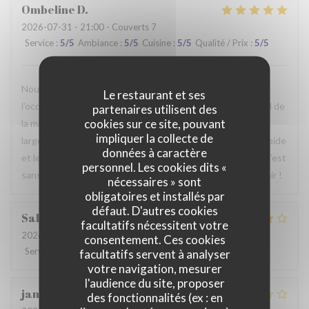
Ombeline
D
2026-07-31
- 21:00 - Couverts 7
Service
:
5
/5
Ambiance
:
5
/5
Cuisine
:
5
/5
Qualité / Prix
:
5
/5
Nous avons passé un agréable moment en famille. Ce fut
Le restaurant et ses
l’occasion, pour certains d’entre nous, de découvrir le Nord de
partenaires utilisent des
cookies sur ce site, pouvant
la manière la plus authentique qui soit. Le repas était
impliquer la collecte de
largement à la hauteur de nos attentes, le service était rapide
données à caractère
et le personnel particulièrement agréable et accueillant. C’est
personnel. Les cookies dits «
sans hésiter que nous reviendrons. Au plaisir de vous revoir !
nécessaires » sont
obligatoires et installés par
défaut. D'autres cookies
Sabrina
A
facultatifs nécessitent votre
2026-07-25
- 21:00 - Couverts 2
consentement. Ces cookies
Service
:
4
/5
Ambiance
:
4
/5
Cuisine
:
4
/5
Qualité / Prix
:
4
/5
facultatifs servent à analyser
votre navigation, mesurer
l'audience du site, proposer
jan
R
des fonctionnalités (ex : en