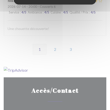
Martine
C
2026-07-14
- 20:00 - Couverts 6
Service
:
4
/5
Ambiance
:
4
/5
Cuisine
:
4
/5
Qualité / Prix
:
4
/5
Une chouette découverte!
1
2
3
Accès/Contact