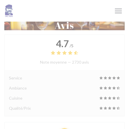
Personnalisation de vos choix en matière de cookies
Avis
4.7
/5
Note moyenne —
2730 avis
Service
Ambiance
Cuisine
Qualité/Prix