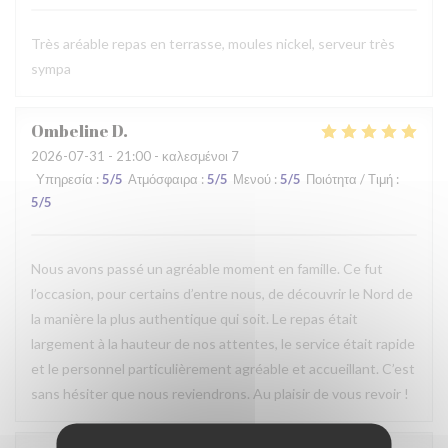
Très aréable repas en terrasse, moules nickel, serveur très
sympa
Ombeline
D
2026-07-31
- 21:00 - καλεσμένοι 7
Υπηρεσία
:
5
/5
Ατμόσφαιρα
:
5
/5
Μενού
:
5
/5
Ποιότητα / Τιμή
:
5
/5
Nous avons passé un agréable moment en famille. Ce fut
l’occasion, pour certains d’entre nous, de découvrir le Nord de
la manière la plus authentique qui soit. Le repas était
largement à la hauteur de nos attentes, le service était rapide
et le personnel particulièrement agréable et accueillant. C’est
sans hésiter que nous reviendrons. Au plaisir de vous revoir !