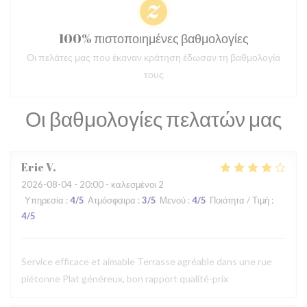
100% πιστοποιημένες βαθμολογίες
Οι πελάτες μας που έκαναν κράτηση έδωσαν τη βαθμολογία
τους
Οι βαθμολογίες πελατών μας
Eric
V
2026-08-04
- 20:00 - καλεσμένοι 2
Υπηρεσία
:
4
/5
Ατμόσφαιρα
:
3
/5
Μενού
:
4
/5
Ποιότητα / Τιμή
:
4
/5
Service efficace et aimable Terrasse agréable dans une rue
piétonne Plat généreux, bon rapport qualité-prix