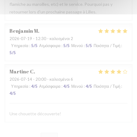
flamiche au maroilles, etc) et le service. Pourquoi pas y
retourner lors d'un prochaine passage à Lilles.
Benjamin
M
2026-07-19
- 12:30 - καλεσμένοι 2
Υπηρεσία
:
5
/5
Ατμόσφαιρα
:
5
/5
Μενού
:
5
/5
Ποιότητα / Τιμή
:
5
/5
Martine
C
2026-07-14
- 20:00 - καλεσμένοι 6
Υπηρεσία
:
4
/5
Ατμόσφαιρα
:
4
/5
Μενού
:
4
/5
Ποιότητα / Τιμή
:
4
/5
Une chouette découverte!