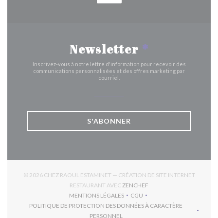
Newsletter
*
Inscrivez-vous à notre lettre d'information pour recevoir des
communications personnalisées et des offres marketing par
courriel.
S'ABONNER
© 2026 CHEZ RAOUL ESTAMINET — CRÉATION DE SITE INTERNET
((OUVRE UNE NOUVELLE 
RESTAURANT AVEC
ZENCHEF
MENTIONS LÉGALES
CGU
((OUVRE UNE NOUVELLE FENÊTRE))
((OUVRE UNE NOUVELLE FEN
POLITIQUE DE PROTECTION DES DONNÉES À CARACTÈRE
((OUVRE UNE NOUVELLE FENÊTRE))
PERSONNEL