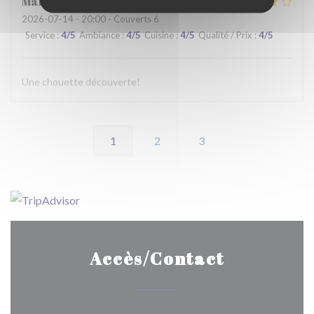
Martine
C
2026-07-14
- 20:00 - Couverts 6
Service
:
4
/5
Ambiance
:
4
/5
Cuisine
:
4
/5
Qualité / Prix
:
4
/5
Une chouette découverte!
1
2
3
Accès/Contact