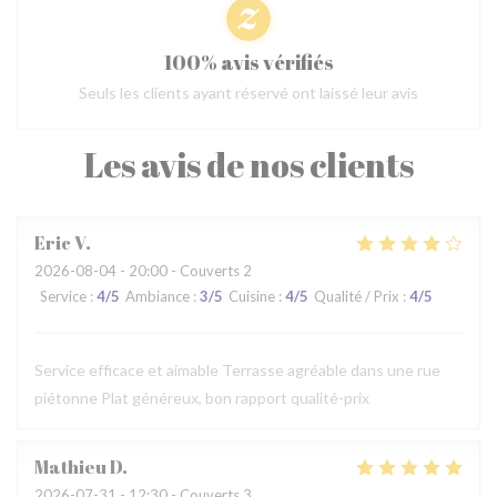
100% avis vérifiés
Seuls les clients ayant réservé ont laissé leur avis
Les avis de nos clients
Eric
V
2026-08-04
- 20:00 - Couverts 2
Service
:
4
/5
Ambiance
:
3
/5
Cuisine
:
4
/5
Qualité / Prix
:
4
/5
Service efficace et aimable Terrasse agréable dans une rue
piétonne Plat généreux, bon rapport qualité-prix
Mathieu
D
2026-07-31
- 12:30 - Couverts 3