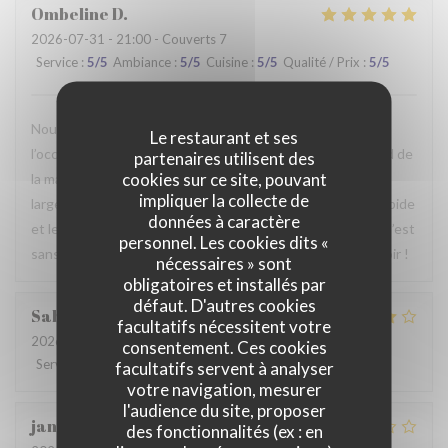
Ombeline
D
2026-07-31
- 21:00 - Couverts 7
Service
:
5
/5
Ambiance
:
5
/5
Cuisine
:
5
/5
Qualité / Prix
:
5
/5
Nous avons passé un agréable moment en famille. Ce fut
Le restaurant et ses
l’occasion, pour certains d’entre nous, de découvrir le Nord de
partenaires utilisent des
cookies sur ce site, pouvant
la manière la plus authentique qui soit. Le repas était
impliquer la collecte de
largement à la hauteur de nos attentes, le service était rapide
données à caractère
et le personnel particulièrement agréable et accueillant. C’est
personnel. Les cookies dits «
sans hésiter que nous reviendrons. Au plaisir de vous revoir !
nécessaires » sont
obligatoires et installés par
défaut. D'autres cookies
Sabrina
A
facultatifs nécessitent votre
2026-07-25
- 21:00 - Couverts 2
consentement. Ces cookies
Service
:
4
/5
Ambiance
:
4
/5
Cuisine
:
4
/5
Qualité / Prix
:
4
/5
facultatifs servent à analyser
votre navigation, mesurer
l'audience du site, proposer
jan
R
des fonctionnalités (ex : en