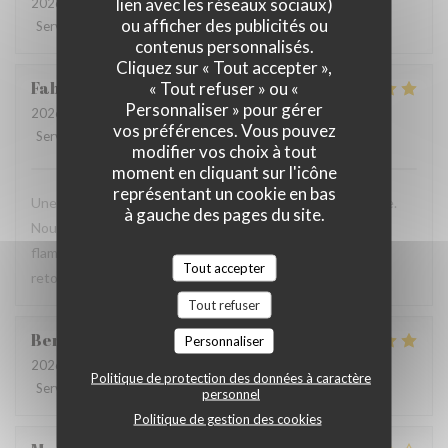
lien avec les réseaux sociaux)
2026-07-28
- 19:30 - Couverts 2
ou afficher des publicités ou
Service
:
2
/5
Ambiance
:
3
/5
Cuisine
:
3
/5
Qualité / Prix
:
3
/5
contenus personnalisés.
Cliquez sur « Tout accepter »,
Fabrice
K
« Tout refuser » ou «
Personnaliser » pour gérer
2026-07-19
- 12:00 - Couverts 3
vos préférences. Vous pouvez
Service
:
5
/5
Ambiance
:
5
/5
Cuisine
:
4
/5
Qualité / Prix
:
5
/5
modifier vos choix à tout
moment en cliquant sur l'icône
représentant un cookie en bas
Une table sympathique avec son atmosphère authentique.
à gauche des pages du site.
Nous avons apprécié notre déjeuner (moule, carbonade,
flamiche au maroilles, etc) et le service. Pourquoi pas y
Tout accepter
retourner lors d'un prochaine passage à Lilles.
Tout refuser
Benjamin
M
Personnaliser
2026-07-19
- 12:30 - Couverts 2
Politique de protection des données à caractère
Service
:
5
/5
Ambiance
:
5
/5
Cuisine
:
5
/5
Qualité / Prix
:
5
/5
personnel
Politique de gestion des cookies