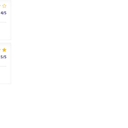
4
/5
5
/5