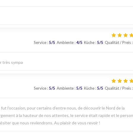
Service
:
5
/5
Ambiente
:
4
/5
Küche
:
5
/5
Qualität / Preis
:
ur très sympa
Service
:
5
/5
Ambiente
:
5
/5
Küche
:
5
/5
Qualität / Preis
:
t l’occasion, pour certains d’entre nous, de découvrir le Nord de la
argement à la hauteur de nos attentes, le service était rapide et le perso
ésiter que nous reviendrons. Au plaisir de vous revoir !