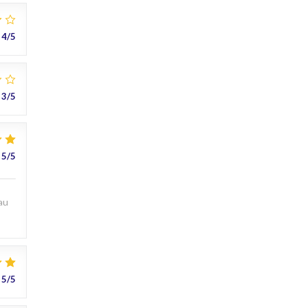
4
/5
3
/5
5
/5
au
5
/5