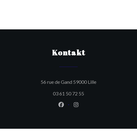
Kontakt
((öffnet ein neues F
56 rue de Gand 59000 Lille
03 61 50 72 55
Facebook ((öffnet ein neues Fen
Instagram ((öffnet ein ne