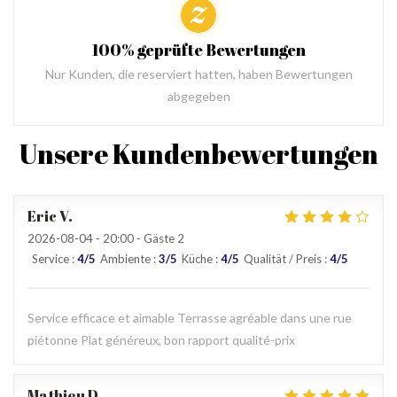
100% geprüfte Bewertungen
Nur Kunden, die reserviert hatten, haben Bewertungen
abgegeben
Unsere Kundenbewertungen
Eric
V
2026-08-04
- 20:00 - Gäste 2
Service
:
4
/5
Ambiente
:
3
/5
Küche
:
4
/5
Qualität / Preis
:
4
/5
Service efficace et aimable Terrasse agréable dans une rue
piétonne Plat généreux, bon rapport qualité-prix
Mathieu
D