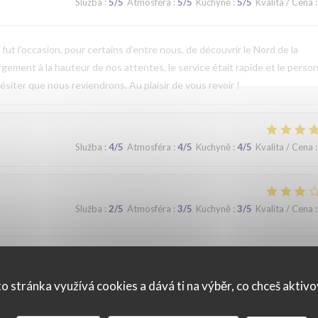
Služba
:
5
/5
Atmosféra
:
5
/5
Kuchyně
:
5
/5
Kvalita / Cena
:
t l’occasion, pour certains d’entre nous, de découvrir le Nord de la
argement à la hauteur de nos attentes, le service était rapide et le perso
ésiter que nous reviendrons. Au plaisir de vous revoir !
Služba
:
4
/5
Atmosféra
:
4
/5
Kuchyně
:
4
/5
Kvalita / Cena
:
Služba
:
2
/5
Atmosféra
:
3
/5
Kuchyně
:
3
/5
Kvalita / Cena
:
Služba
:
5
/5
Atmosféra
:
5
/5
Kuchyně
:
4
/5
Kvalita / Cena
:
o stránka využívá cookies a dává ti na výběr, co chceš aktiv
que. Nous avons apprécié notre déjeuner (moule, carbonade, flamiche 