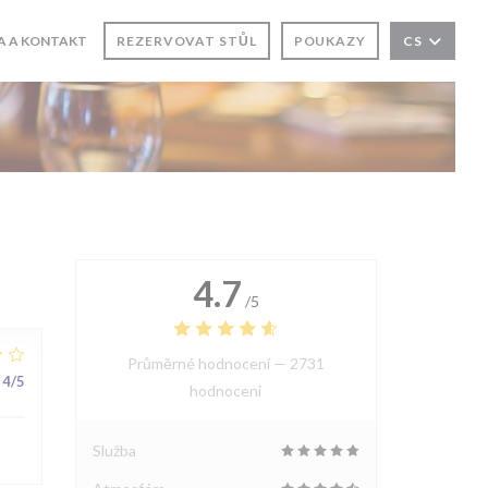
A A KONTAKT
REZERVOVAT STŮL
POUKAZY
CS
 SE V NOVÉM OKNĚ))
ŘE SE V NOVÉM OKNĚ))
4.7
/5
Průměrné hodnocení —
2731
4
/5
hodnoceni
Služba