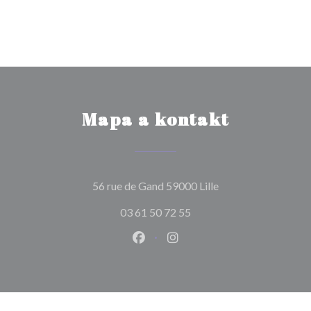
Mapa a kontakt
((otevře se v novém
56 rue de Gand 59000 Lille
03 61 50 72 55
Facebook ((otevře se v novém o
Instagram ((otevře se v n