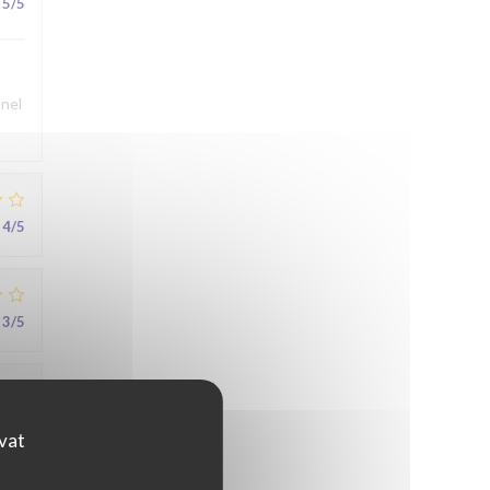
5
/5
nnel
4
/5
3
/5
5
/5
ovat
au