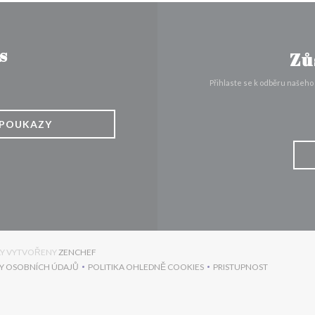
s
Zů
Přihlaste se k odběru našeho
POUKAZY
((OTEVŘE SE V NOVÉM OKNĚ))
YLY VYTVOŘENY
ZENCHEF
Y OSOBNÍCH ÚDAJŮ
POLITIKA OHLEDNĚ COOKIES
PRISTUPNOST
))
((OTEVŘE SE V NOVÉM OKNĚ))
((OTEVŘE SE V NOVÉM OKNĚ))
((OTEVŘE SE V NO