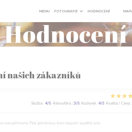
MENU
FOTOGRAFIE
HODNOCENÍ
MAP
((OTEVŘE
((OTEV
Hodnocení
í našich zákazníků
Služba
:
4
/5
Atmosféra
:
3
/5
Kuchyně
:
4
/5
Kvalita / Cena
:
ne rue piétonne Plat généreux, bon rapport qualité-prix