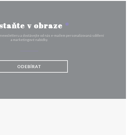
staňte v obraze
*
 newsletteru a dostávejte od nás e-mailem personalizovaná sdělení
a marketingové nabídky.
ODEBÍRAT
VÉM OKNĚ))