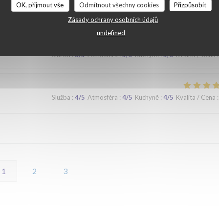
OK, přijmout vše
Odmítnout všechny cookies
Přizpůsobit
 lors d'un prochaine passage à Lilles.
Zásady ochrany osobních údajů
undefined
Služba
:
5
/5
Atmosféra
:
5
/5
Kuchyně
:
5
/5
Kvalita / Cena
:
Služba
:
4
/5
Atmosféra
:
4
/5
Kuchyně
:
4
/5
Kvalita / Cena
:
1
2
3