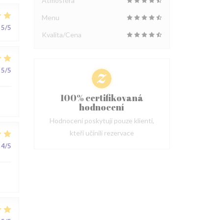
Atmosféra
Menu
5
/5
Kvalita/Cena
5
/5
100% certifikovaná
hodnocení
Hodnocení poskytují pouze klienti,
kteří učinili rezervace
4
/5