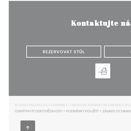
Kontaktujte ná
REZERVOVAT STŮL
© 2026 CHEZ RAOUL ESTAMINET — WEBOVÉ STRÁNKY RESTAURACE B
ODMÍTNUTÍ ODPOVĚDNOSTI
PODMÍNKY POUŽITÍ
ZÁSADY OCHRAN
((OTEVŘE SE V NOVÉM OKNĚ))
((OTEVŘE SE V NOVÉM OKNĚ