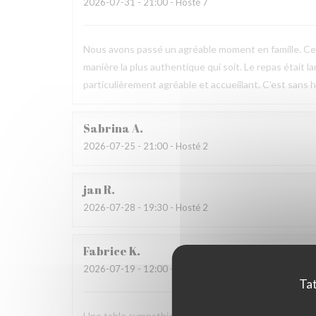
2026-07-31
- 21:00 - Hosté 7
Nous avons passé un agréable moment en famille. Ce fu
manière la plus authentique qui soit. Le repas était l
particulièrement agréable et accueillant. C’est sans h
Sabrina
A
2026-07-25
- 21:00 - Hosté 2
jan
R
2026-07-28
- 19:30 - Hosté 2
Fabrice
K
2026-07-19
- 12:00 - Hosté 3
Tat
Une table sympathique avec son atmosphère authenti