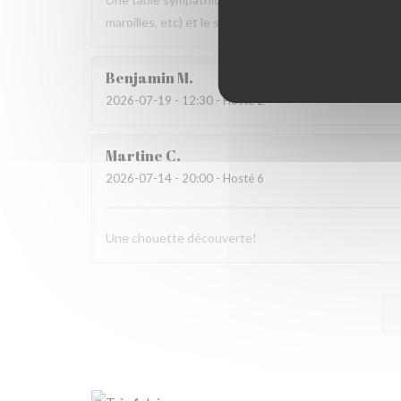
maroilles, etc) et le service. Pourquoi pas y retourner
Benjamin
M
2026-07-19
- 12:30 - Hosté 2
Martine
C
2026-07-14
- 20:00 - Hosté 6
Une chouette découverte!