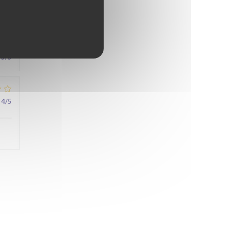
5
/5
4
/5