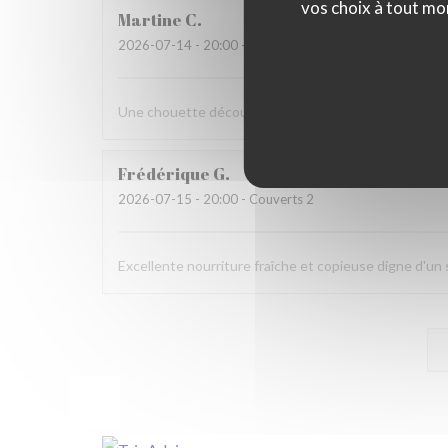
vos choix à tout mo
Martine
C
2026-07-14
- 20:00 - Couverts 6
Une chouette découverte!
Frédérique
G
2026-07-15
- 20:00 - Couverts 2
Excellente nourriture fraîche et copieuse digne d'u