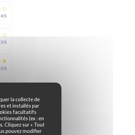
4
/5
3
/5
5
/5
au
quer la collecte de
es et installés par
okies facultatifs
ctionnalités (ex : en
5
/5
s. Cliquez sur « Tout
ous pouvez modifier