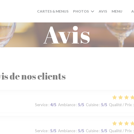
((OUV
CARTES & MENUS
PHOTOS
AVIS
MENU
A
((O
Avis
is de nos clients
Service
:
4
/5
Ambiance
:
5
/5
Cuisine
:
5
/5
Qualité / Prix
:
Service
:
5
/5
Ambiance
:
5
/5
Cuisine
:
5
/5
Qualité / Prix
: