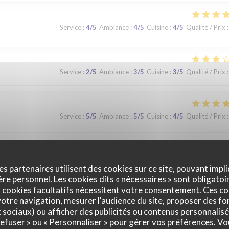
Service
:
4
/5
Ambiance
:
4
/5
Cuisine
:
4
/5
Qualité / Prix
:
Service
:
2
/5
Ambiance
:
3
/5
Cuisine
:
3
/5
Qualité / Prix
:
Service
:
5
/5
Ambiance
:
5
/5
Cuisine
:
4
/5
Qualité / Prix
:
que. Nous avons apprécié notre déjeuner (moule, carbonade, flamiche 
 lors d'un prochaine passage à Lilles.
es partenaires utilisent des cookies sur ce site, pouvant impli
e personnel. Les cookies dits « nécessaires » sont obligatoir
 cookies facultatifs nécessitent votre consentement. Ces co
otre navigation, mesurer l'audience du site, proposer des fon
Service
:
5
/5
Ambiance
:
5
/5
Cuisine
:
5
/5
Qualité / Prix
:
x sociaux) ou afficher des publicités ou contenus personnalisé
 refuser » ou « Personnaliser » pour gérer vos préférences. V