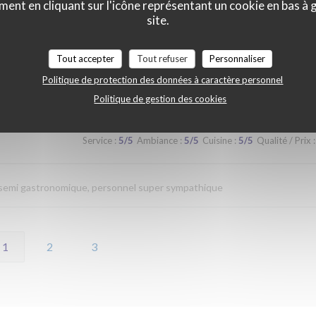
ment en cliquant sur l'icône représentant un cookie en bas à
site.
Service
:
4
/5
Ambiance
:
4
/5
Cuisine
:
4
/5
Qualité / Prix
:
Tout accepter
Tout refuser
Personnaliser
Politique de protection des données à caractère personnel
Politique de gestion des cookies
Service
:
5
/5
Ambiance
:
5
/5
Cuisine
:
5
/5
Qualité / Prix
:
n semi gastronomique, personnel super sympathique
1
2
3