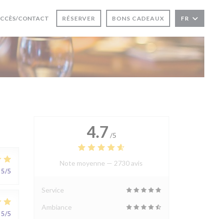
RE UNE NOUVELLE FENÊTRE))
CCÈS/CONTACT
RÉSERVER
BONS CADEAUX
FR
UVRE UNE NOUVELLE FENÊTRE))
4.7
/5
Note moyenne —
2730 avis
5
/5
Service
Ambiance
5
/5