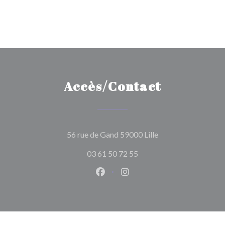
Accès/Contact
((ouvre une nouvelle
56 rue de Gand 59000 Lille
03 61 50 72 55
Facebook ((ouvre une nouvelle 
Instagram ((ouvre une nou