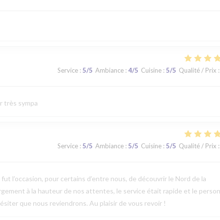
Service
:
5
/5
Ambiance
:
4
/5
Cuisine
:
5
/5
Qualité / Prix
:
ur très sympa
Service
:
5
/5
Ambiance
:
5
/5
Cuisine
:
5
/5
Qualité / Prix
:
t l’occasion, pour certains d’entre nous, de découvrir le Nord de la
argement à la hauteur de nos attentes, le service était rapide et le perso
ésiter que nous reviendrons. Au plaisir de vous revoir !