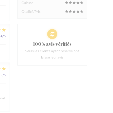
Cuisine
Qualité/Prix
4
/5
100% avis vérifiés
Seuls les clients ayant réservé ont
laissé leur avis
5
/5
nnel