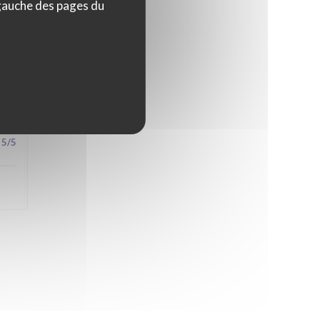
 gauche des pages du
4
/5
5
/5