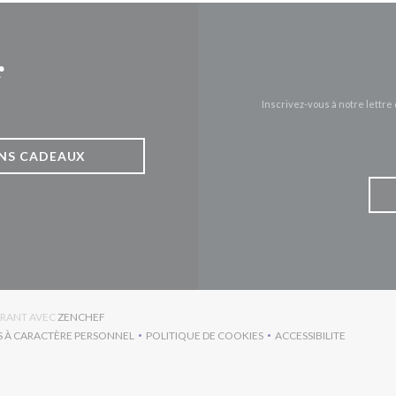
r
Inscrivez-vous à notre lettr
NS CADEAUX
((OUVRE UNE NOUVELLE FENÊTRE))
URANT AVEC
ZENCHEF
S À CARACTÈRE PERSONNEL
POLITIQUE DE COOKIES
ACCESSIBILITE
RE UNE NOUVELLE FENÊTRE))
((OUVRE UNE NOUVELLE FENÊTRE))
((OUVRE UNE NO