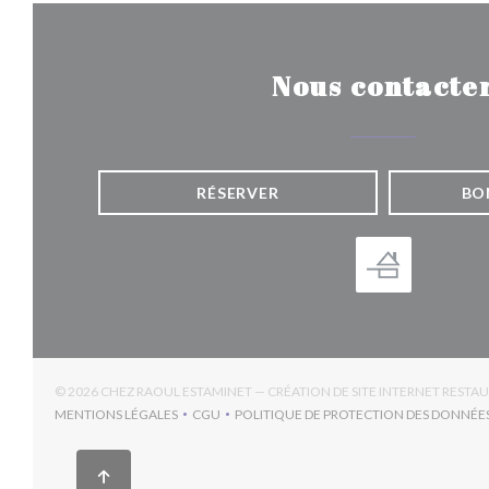
Nous contacte
RÉSERVER
BO
© 2026 CHEZ RAOUL ESTAMINET — CRÉATION DE SITE INTERNET RESTA
MENTIONS LÉGALES
CGU
POLITIQUE DE PROTECTION DES DONNÉE
((OUVRE UNE NOUVELLE FENÊTRE))
((OUVRE UNE NOUVELLE FENÊTRE))
((OUV