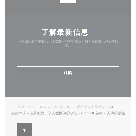
了解最新信息
*
订阅我们的时事通讯，通过电子邮件接收我们的个性化通讯和营销优
惠。
订阅
((在新窗口
© 2026 CHEZ RAOUL ESTAMINET — 餐馆网站创建者
ZENCHEF
免责声明
使用条款
个人数据保护政策
COOKIE 策略
无障碍设施
((在新窗口中打开))
((在新窗口中打开))
((在新窗口中打开))
((在新窗口中打开))
((在新窗口中