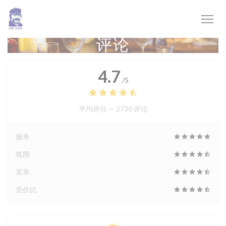
Cookie管理面板
评论
4.7
/5
平均评分 —
2730 评论
服务
氛围
菜单
质价比