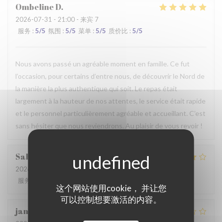
Ombeline
D
2026-07-31
- 21:00 - 来宾 7
服务
:
5
/5
氛围
:
5
/5
菜单
:
5
/5
质价比
:
5
/5
Nous avons passé un agréable moment en famille. Ce fut
l’occasion, pour certains d’entre nous, de découvrir le Nord de
la manière la plus authentique qui soit. Le repas était
largement à la hauteur de nos attentes, le service était rapide
et le personnel particulièrement agréable et accueillant. C’est
sans hésiter que nous reviendrons. Au plaisir de vous revoir !
Sabrina
A
2026-07-25
- 21:00 - 来宾 2
服务
:
4
/5
氛围
:
4
/5
菜单
:
4
/5
质价比
:
4
/5
这个网站使用cookie， 并让您
可以控制想要激活的内容。
jan
R