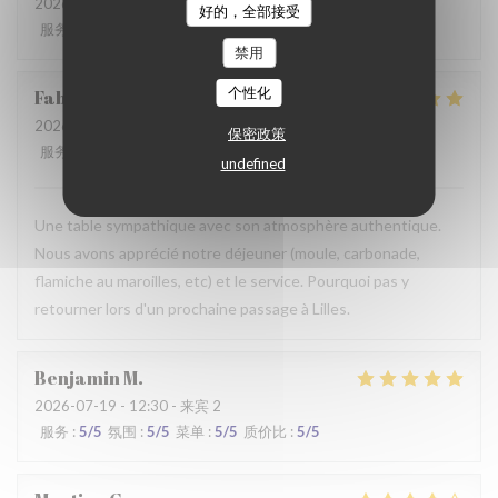
2026-07-28
- 19:30 - 来宾 2
好的，全部接受
服务
:
2
/5
氛围
:
3
/5
菜单
:
3
/5
质价比
:
3
/5
禁用
个性化
Fabrice
K
2026-07-19
- 12:00 - 来宾 3
保密政策
服务
:
5
/5
氛围
:
5
/5
菜单
:
4
/5
质价比
:
5
/5
undefined
Une table sympathique avec son atmosphère authentique.
Nous avons apprécié notre déjeuner (moule, carbonade,
flamiche au maroilles, etc) et le service. Pourquoi pas y
retourner lors d'un prochaine passage à Lilles.
Benjamin
M
2026-07-19
- 12:30 - 来宾 2
服务
:
5
/5
氛围
:
5
/5
菜单
:
5
/5
质价比
:
5
/5