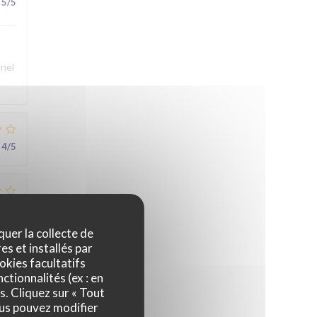
5
/5
nnel
4
/5
3
/5
quer la collecte de
es et installés par
okies facultatifs
5
/5
ctionnalités (ex : en
s. Cliquez sur « Tout
ous pouvez modifier
au