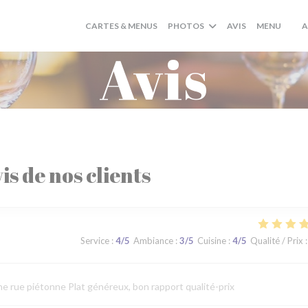
((OUV
CARTES & MENUS
PHOTOS
AVIS
MENU
A
((O
Avis
is de nos clients
Service
:
4
/5
Ambiance
:
3
/5
Cuisine
:
4
/5
Qualité / Prix
:
ne rue piétonne Plat généreux, bon rapport qualité-prix