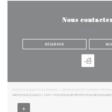
Nous contacte
RÉSERVER
BO
© 2026 CHEZ RAOUL ESTAMINET — CRÉATION DE SITE INTERNET RESTA
MENTIONS LÉGALES
CGU
POLITIQUE DE PROTECTION DES DONNÉE
((OUVRE UNE NOUVELLE FENÊTRE))
((OUVRE UNE NOUVELLE FENÊTRE))
((OUV