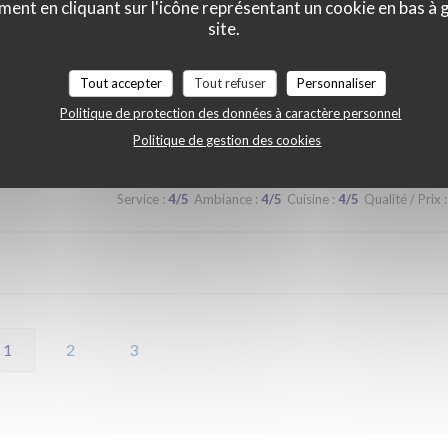
ment en cliquant sur l'icône représentant un cookie en bas à
 lors d'un prochaine passage à Lilles.
site.
Tout accepter
Tout refuser
Personnaliser
Service
:
5
/5
Ambiance
:
5
/5
Cuisine
:
5
/5
Qualité / Prix
:
Politique de protection des données à caractère personnel
Politique de gestion des cookies
Service
:
4
/5
Ambiance
:
4
/5
Cuisine
:
4
/5
Qualité / Prix
:
1
2
3