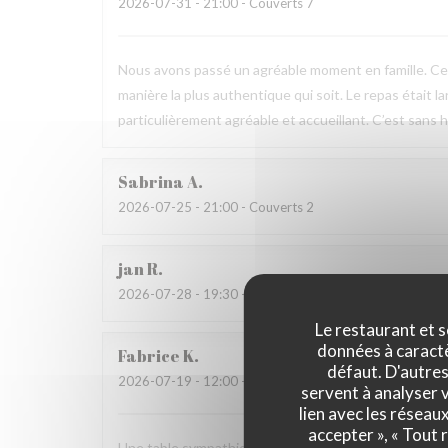
2026-07-31
- 21:00 - Couverts 7
Nous avons passé un agréable moment en famille. Ce fu
manière la plus authentique qui soit. Le repas était l
particulièrement agréable et accueillant. C’est sans h
Sabrina
A
2026-07-25
- 21:00 - Couverts 2
jan
R
2026-07-28
- 19:30 - Couverts 2
Le restaurant et s
données à caractèr
Fabrice
K
défaut. D'autres
2026-07-19
- 12:00 - Couverts 3
servent à analyser v
lien avec les réseau
accepter », « Tout
Une table sympathique avec son atmosphère authenti