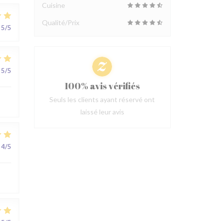
Cuisine
Qualité/Prix
5
/5
5
/5
100% avis vérifiés
Seuls les clients ayant réservé ont
laissé leur avis
4
/5