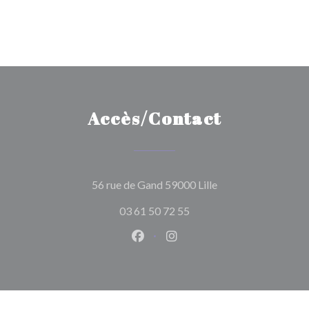
Accès/Contact
((ouvre une nouvelle
56 rue de Gand 59000 Lille
03 61 50 72 55
Facebook ((ouvre une nouvelle 
Instagram ((ouvre une nou