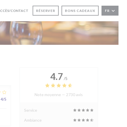
RE UNE NOUVELLE FENÊTRE))
CCÈS/CONTACT
RÉSERVER
BONS CADEAUX
FR
UVRE UNE NOUVELLE FENÊTRE))
4.7
/5
Note moyenne —
2730 avis
4
/5
Service
Ambiance