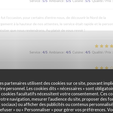
Service
:
5
/5
Ambiance
:
5
/5
Cuisine
:
5
/5
Qualité / Prix
:
t l’occasion, pour certains d’entre nous, de découvrir le Nord de la
argement à la hauteur de nos attentes, le service était rapide et le perso
ésiter que nous reviendrons. Au plaisir de vous revoir !
Service
:
4
/5
Ambiance
:
4
/5
Cuisine
:
4
/5
Qualité / Prix
:
Service
:
2
/5
Ambiance
:
3
/5
Cuisine
:
3
/5
Qualité / Prix
:
es partenaires utilisent des cookies sur ce site, pouvant impli
e personnel. Les cookies dits « nécessaires » sont obligatoir
 cookies facultatifs nécessitent votre consentement. Ces co
Service
:
5
/5
Ambiance
:
5
/5
Cuisine
:
4
/5
Qualité / Prix
:
otre navigation, mesurer l'audience du site, proposer des fon
x sociaux) ou afficher des publicités ou contenus personnalisé
 refuser » ou « Personnaliser » pour gérer vos préférences. V
que. Nous avons apprécié notre déjeuner (moule, carbonade, flamiche 