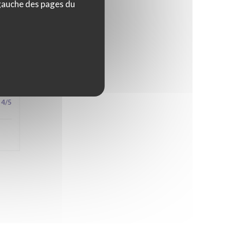
 gauche des pages du
5
/5
4
/5