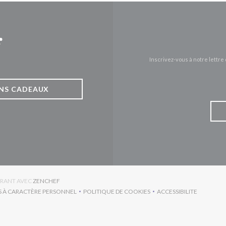
r
Inscrivez-vous à notre lettr
NS CADEAUX
((OUVRE UNE NOUVELLE FENÊTRE))
URANT AVEC
ZENCHEF
S À CARACTÈRE PERSONNEL
POLITIQUE DE COOKIES
ACCESSIBILITE
RE UNE NOUVELLE FENÊTRE))
((OUVRE UNE NOUVELLE FENÊTRE))
((OUVRE UNE NO