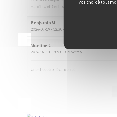
vos choix à tout mo
maroilles, etc) et le service. Pourquoi pas y retourner
Benjamin
M
2026-07-19
- 12:30 - Couverts 2
Martine
C
2026-07-14
- 20:00 - Couverts 6
Une chouette découverte!