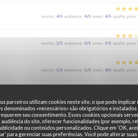
service
:
4
/5
ambience
:
4
/5
menu
:
4
/5
quality_price
:
service
:
2
/5
ambience
:
3
/5
menu
:
3
/5
quality_price
:
service
:
5
/5
ambience
:
5
/5
menu
:
4
/5
quality_price
:
que. Nous avons apprécié notre déjeuner (moule, carbonade, flamiche 
 lors d'un prochaine passage à Lilles.
us parceiros utilizam cookies neste site, o que pode implicar
es denominados «necessários» são obrigatórios e instalados
 requerem seu consentimento. Esses cookies opcionais servem
audiência do site, oferecer funcionalidades (por exemplo, r
service
:
5
/5
ambience
:
5
/5
menu
:
5
/5
quality_price
:
 publicidade ou conteúdos personalizados. Clique em 'OK, acei
zar' para gerenciar suas preferências. Você pode alterar suas