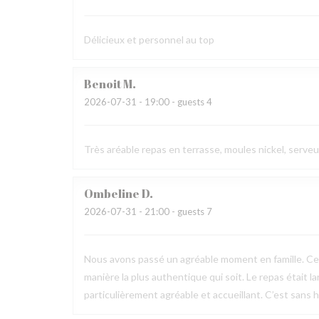
Délicieux et personnel au top
Benoit
M
2026-07-31
- 19:00 - guests 4
Très aréable repas en terrasse, moules nickel, serve
Ombeline
D
2026-07-31
- 21:00 - guests 7
Nous avons passé un agréable moment en famille. Ce fu
manière la plus authentique qui soit. Le repas était l
particulièrement agréable et accueillant. C’est sans h