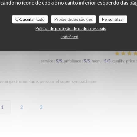
cando no ícone de cookie no canto inferior esquerdo das pági
service
:
4
/5
ambience
:
4
/5
menu
:
4
/5
quality_price
:
OK, aceitar tudo
Proíbe todos cookies
Personalizar
Política de proteção de dados pessoais
undefined
service
:
5
/5
ambience
:
5
/5
menu
:
5
/5
quality_price
:
n semi gastronomique, personnel super sympathique
1
2
3