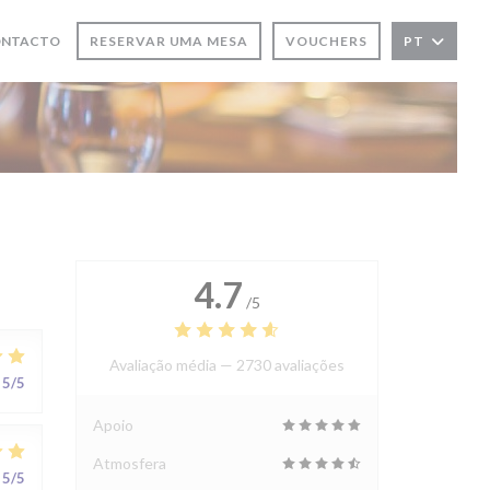
ONTACTO
RESERVAR UMA MESA
VOUCHERS
PT
OVA JANELA))
 NOVA JANELA))
4.7
/5
Avaliação média —
2730 avaliações
5
/5
Apoio
Atmosfera
5
/5