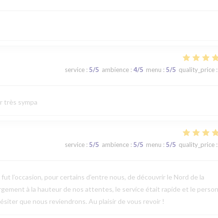
service
:
5
/5
ambience
:
4
/5
menu
:
5
/5
quality_price
:
ur très sympa
service
:
5
/5
ambience
:
5
/5
menu
:
5
/5
quality_price
:
t l’occasion, pour certains d’entre nous, de découvrir le Nord de la
argement à la hauteur de nos attentes, le service était rapide et le perso
ésiter que nous reviendrons. Au plaisir de vous revoir !