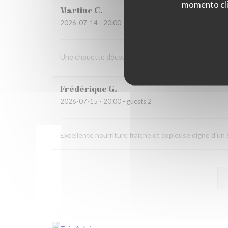
momento cli
Martine
C
2026-07-14
- 20:00 - guests 6
Une chouette découverte!
Frédérique
G
2026-07-15
- 20:00 - guests 2
Excellente nourriture fraîche et copieuse digne d'u