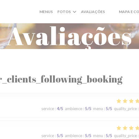
MENUS
FOTOS
AVALIAÇÕES
MAPA E C
((ABRE NUMA N
((ABRE NUMA
Avaliações
_clients_following_booking
service
:
4
/5
ambience
:
5
/5
menu
:
5
/5
quality_price
:
service
:
5
/5
ambience
:
5
/5
menu
:
5
/5
quality_price
: