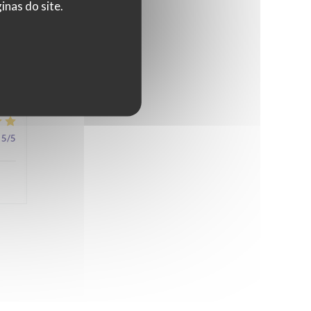
nas do site.
4
/5
5
/5