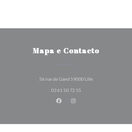
Mapa e Contacto
((abre numa nova ja
56 rue de Gand 59000 Lille
03 61 50 72 55
Facebook ((abre numa nova jane
Instagram ((abre numa nov