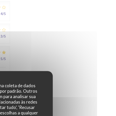
4
/5
3
/5
5
/5
au
 na coleta de dados
 por padrão. Outros
 para analisar sua
elacionadas às redes
5
/5
tar tudo', 'Recusar
 escolhas a qualquer