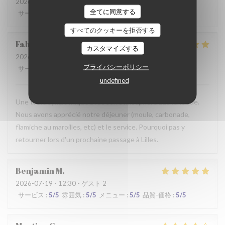
2026-07-28
- 19:30 - ゲスト 2
全てに同意する
サービス
:
2
/5
雰囲気
:
3
/5
メニュー
:
3
/5
品質-価格
:
3
/5
すべてのクッキーを拒否する
Fabrice
K
カスタマイズする
2026-07-19
- 12:00 - ゲスト 3
プライバシーポリシー
サービス
:
5
/5
雰囲気
:
5
/5
メニュー
:
4
/5
品質-価格
:
5
/5
undefined
Une table sympathique avec son atmosphère authentique.
Nous avons apprécié notre déjeuner (moule, carbonade,
flamiche au maroilles, etc) et le service. Pourquoi pas y
retourner lors d'un prochaine passage à Lilles.
Benjamin
M
2026-07-19
- 12:30 - ゲスト 2
サービス
:
5
/5
雰囲気
:
5
/5
メニュー
:
5
/5
品質-価格
:
5
/5