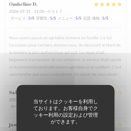
Ombeline
D
2026-07-31
- 21:00 - ゲスト 7
サービス
:
5
/5
雰囲気
:
5
/5
メニュー
:
5
/5
品質-価格
:
5
/5
Nous avons passé un agréable moment en famille. Ce fut
l’occasion, pour certains d’entre nous, de découvrir le Nord de
la manière la plus authentique qui soit. Le repas était
largement à la hauteur de nos attentes, le service était rapide
et le personnel particulièrement agréable et accueillant. C’est
sans hésiter que nous reviendrons. Au plaisir de vous revoir !
Sabrina
A
2026-07-25
- 21:00 - ゲスト 2
当サイトはクッキーを利用し
サービス
:
4
/5
雰囲気
:
4
/5
メニュー
:
4
/5
品質-価格
:
4
/5
ております。お客様自身でク
ッキー利用の設定および管理
ができます。
jan
R