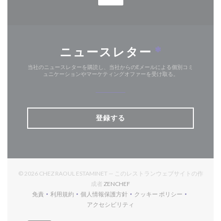
ニュースレター
*
当社のニュースレターを購読し、当社からのEメールによる個別コミ
ュニケーションやマーケティングオファーを受け取る。
登録する
© 2026 CHEZ RAOUL ESTAMINET — このレストランウェブサイトの作
((新しいウィンドウで開きます))
成者
ZENCHEF
免責
利用規約
個人情報保護方針
クッキー ポリシー
((新しいウィンドウで開きます))
((新しいウィンドウで開きます))
((新しいウィンドウで開きます))
((新しいウィンドウで開
アクセシビリティ
((新しいウィンドウで開きます))