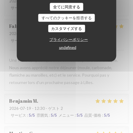
2026-07-28
- 19:30 - ゲスト 2
全てに同意する
サービス
:
2
/5
雰囲気
:
3
/5
メニュー
:
3
/5
品質-価格
:
3
/5
すべてのクッキーを拒否する
Fabrice
K
カスタマイズする
2026-07-19
- 12:00 - ゲスト 3
プライバシーポリシー
サービス
:
5
/5
雰囲気
:
5
/5
メニュー
:
4
/5
品質-価格
:
5
/5
undefined
Une table sympathique avec son atmosphère authentique.
Nous avons apprécié notre déjeuner (moule, carbonade,
flamiche au maroilles, etc) et le service. Pourquoi pas y
retourner lors d'un prochaine passage à Lilles.
Benjamin
M
2026-07-19
- 12:30 - ゲスト 2
サービス
:
5
/5
雰囲気
:
5
/5
メニュー
:
5
/5
品質-価格
:
5
/5