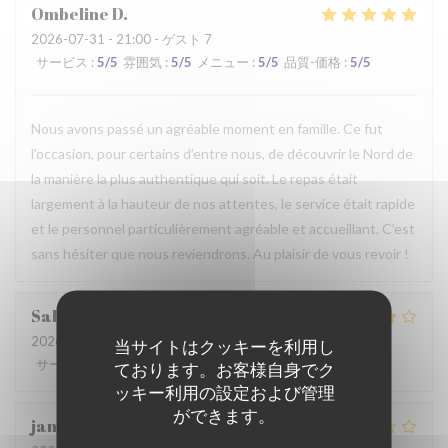
Ombeline
D
2026-07-31
- 21:00 - ゲスト 7
サービス
:
5
/5
雰囲気
:
5
/5
メニュー
:
5
/5
品質-価格
:
5
/5
Nous avons passé un agréable moment en famille. Ce fut
l’occasion, pour certains d’entre nous, de découvrir le Nord de
la manière la plus authentique qui soit. Le repas était
largement à la hauteur de nos attentes, le service était rapide
et le personnel particulièrement agréable et accueillant. C’est
sans hésiter que nous reviendrons. Au plaisir de vous revoir !
Sabrina
A
2026-07-25
- 21:00 - ゲスト 2
当サイトはクッキーを利用し
サービス
:
4
/5
雰囲気
:
4
/5
メニュー
:
4
/5
品質-価格
:
4
/5
ております。お客様自身でク
ッキー利用の設定および管理
ができます。
jan
R