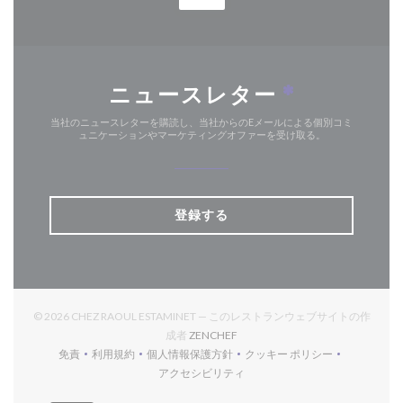
ニュースレター
*
当社のニュースレターを購読し、当社からのEメールによる個別コミ
ュニケーションやマーケティングオファーを受け取る。
登録する
© 2026 CHEZ RAOUL ESTAMINET — このレストランウェブサイトの作
((新しいウィンドウで開きます))
成者
ZENCHEF
免責
利用規約
個人情報保護方針
クッキー ポリシー
((新しいウィンドウで開きます))
((新しいウィンドウで開きます))
((新しいウィンドウで開きます))
((新しいウィンドウで開
アクセシビリティ
((新しいウィンドウで開きます))