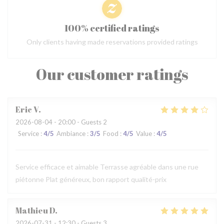
100% certified ratings
Only clients having made reservations provided ratings
Our customer ratings
Eric
V
2026-08-04
- 20:00 - Guests 2
Service
:
4
/5
Ambiance
:
3
/5
Food
:
4
/5
Value
:
4
/5
Service efficace et aimable Terrasse agréable dans une rue
piétonne Plat généreux, bon rapport qualité-prix
Mathieu
D
2026-07-31
- 12:30 - Guests 3