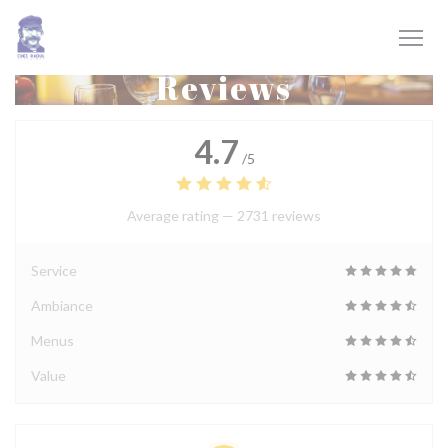
Personalizing your cookie choices
Reviews
4.7
/5
Average rating —
2731 reviews
Service
Ambiance
Menus
Value