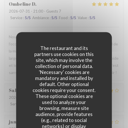
Ombeline
D
2026-07-31
- 21:00 - Guests 7
Service
:
5
/5
Ambiance
:
5
/5
Food
:
5
/5
Value
:
5
/5
Nous avons passé un agréable moment en famille. Ce fut
l’occasion, pour certains d’entre nous, de découvrir le Nord de
The restaurant and its
la manière la plus authentique qui soit. Le repas était
partners use cookies on this
largement à la hauteur de nos attentes, le service était rapide
site, which may involve the
et le personnel particulièrement agréable et accueillant. C’est
collection of personal data.
'Necessary' cookies are
sans hésiter que nous reviendrons. Au plaisir de vous revoir !
mandatory and installed by
default. Other optional
cookies require your consent.
Sabrina
A
These optional cookies are
2026-07-25
- 21:00 - Guests 2
used to analyze your
Service
:
4
/5
Ambiance
:
4
/5
Food
:
4
/5
Value
:
4
/5
browsing, measure site
audience, provide features
(e.g., related to social
jan
R
networks) or display