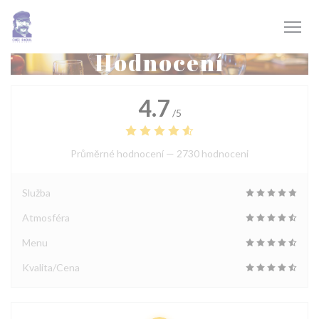
Panel pro správu cookies
Hodnocení
4.7
/5
Průměrné hodnocení —
2730 hodnoceni
Služba
Atmosféra
Menu
Kvalita/Cena