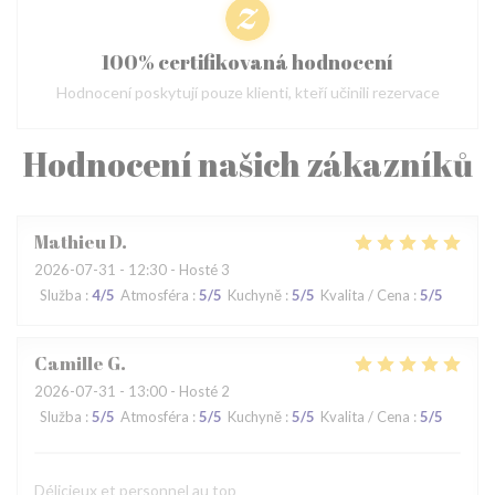
100% certifikovaná hodnocení
Hodnocení poskytují pouze klienti, kteří učinili rezervace
Hodnocení našich zákazníků
Mathieu
D
2026-07-31
- 12:30 - Hosté 3
Služba
:
4
/5
Atmosféra
:
5
/5
Kuchyně
:
5
/5
Kvalita / Cena
:
5
/5
Camille
G
2026-07-31
- 13:00 - Hosté 2
Služba
:
5
/5
Atmosféra
:
5
/5
Kuchyně
:
5
/5
Kvalita / Cena
:
5
/5
Délicieux et personnel au top