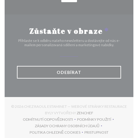
Zůstaňte v obraze
*
Přihlaste se k odběru našeho newsletteru a dostávejte od nás e-
mailem personalizovaná sdělení a marketingové nabídky.
ODEBÍRAT
© 2026 CHEZ RAOUL ESTAMINET — WEBOVÉ STRÁNKY RESTAURACE
((OTEVŘE SE V NOVÉM OK
BYLY VYTVOŘENY
ZENCHEF
ODMÍTNUTÍ ODPOVĚDNOSTI
PODMÍNKY POUŽITÍ
((OTEVŘE SE V NOVÉM OKNĚ))
((OTEVŘE SE V NOVÉM 
ZÁSADY OCHRANY OSOBNÍCH ÚDAJŮ
((OTEVŘE SE V NOVÉM OKNĚ))
POLITIKA OHLEDNĚ COOKIES
PRISTUPNOST
((OTEVŘE SE V NOVÉM OKNĚ))
((OTEVŘE SE V NOVÉM 