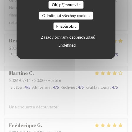
Une table sympathique avec son atmosphère authentique.
OK, přijmout vše
Nous avons apprécié notre déjeuner (moule, carbonade,
flamiche au maroilles, etc) et le service. Pourquoi pas y
Odmítnout všechny cookies
retourner lors d'un prochaine passage à Lilles.
Přizpůsobit
Zásady ochrany osobních údajů
Benjamin
M
undefined
2026-07-19
- 12:30 - Hosté 2
Služba
:
5
/5
Atmosféra
:
5
/5
Kuchyně
:
5
/5
Kvalita / Cena
:
5
/5
Martine
C
2026-07-14
- 20:00 - Hosté 6
Služba
:
4
/5
Atmosféra
:
4
/5
Kuchyně
:
4
/5
Kvalita / Cena
:
4
/5
Une chouette découverte!
Frédérique
G