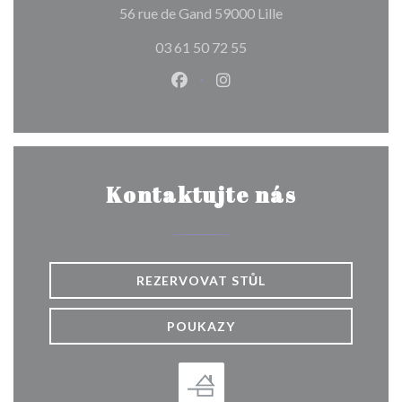
((otevře se v novém
56 rue de Gand 59000 Lille
03 61 50 72 55
Facebook ((otevře se v novém o
Instagram ((otevře se v n
Kontaktujte nás
REZERVOVAT STŮL
POUKAZY