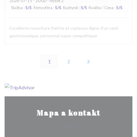
2026-07-15
- 20:00 - Hosté 2
Služba
:
5
/5
Atmosféra
:
5
/5
Kuchyně
:
5
/5
Kvalita / Cena
:
5
/5
Excellente nourriture fraîche et copieuse digne d'un semi
gastronomique, personnel super sympathique
1
2
3
Mapa a kontakt