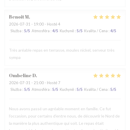
Benoit
M
2026-07-31
- 19:00 - Hosté 4
Služba
:
5
/5
Atmosféra
:
4
/5
Kuchyně
:
5
/5
Kvalita / Cena
:
4
/5
Très aréable repas en terrasse, moules nickel, serveur très
sympa
Ombeline
D
2026-07-31
- 21:00 - Hosté 7
Služba
:
5
/5
Atmosféra
:
5
/5
Kuchyně
:
5
/5
Kvalita / Cena
:
5
/5
Nous avons passé un agréable moment en famille. Ce fut
l’occasion, pour certains d’entre nous, de découvrir le Nord de
la manière la plus authentique qui soit. Le repas était