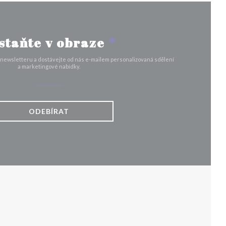
staňte v obraze
*
 newsletteru a dostávejte od nás e-mailem personalizovaná sdělení
a marketingové nabídky.
ODEBÍRAT
VÉM OKNĚ))