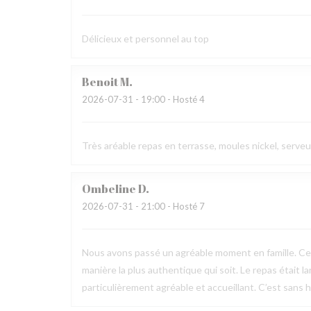
Délicieux et personnel au top
Benoit
M
2026-07-31
- 19:00 - Hosté 4
Très aréable repas en terrasse, moules nickel, serve
Ombeline
D
2026-07-31
- 21:00 - Hosté 7
Nous avons passé un agréable moment en famille. Ce fu
manière la plus authentique qui soit. Le repas était l
particulièrement agréable et accueillant. C’est sans h