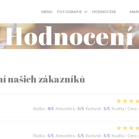
MENU
FOTOGRAFIE
HODNOCENÍ
MAP
((OTEVŘE
((OTEV
Hodnocení
í našich zákazníků
Služba
:
4
/5
Atmosféra
:
5
/5
Kuchyně
:
5
/5
Kvalita / Cena
:
Služba
:
5
/5
Atmosféra
:
5
/5
Kuchyně
:
5
/5
Kvalita / Cena
: