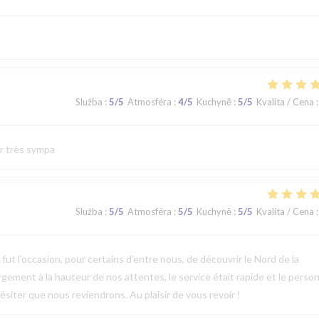
Služba
:
5
/5
Atmosféra
:
4
/5
Kuchyně
:
5
/5
Kvalita / Cena
:
ur très sympa
Služba
:
5
/5
Atmosféra
:
5
/5
Kuchyně
:
5
/5
Kvalita / Cena
:
t l’occasion, pour certains d’entre nous, de découvrir le Nord de la
argement à la hauteur de nos attentes, le service était rapide et le perso
ésiter que nous reviendrons. Au plaisir de vous revoir !