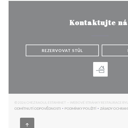
Kontaktujte ná
REZERVOVAT STŮL
© 2026 CHEZ RAOUL ESTAMINET — WEBOVÉ STRÁNKY RESTAURACE B
ODMÍTNUTÍ ODPOVĚDNOSTI
PODMÍNKY POUŽITÍ
ZÁSADY OCHRAN
((OTEVŘE SE V NOVÉM OKNĚ))
((OTEVŘE SE V NOVÉM OKNĚ