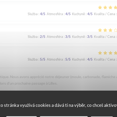
Služba
:
4
/5
Atmosféra
:
4
/5
Kuchyně
:
4
/5
Kvalita / Cena
:
Služba
:
2
/5
Atmosféra
:
3
/5
Kuchyně
:
3
/5
Kvalita / Cena
:
Služba
:
5
/5
Atmosféra
:
5
/5
Kuchyně
:
4
/5
Kvalita / Cena
:
que. Nous avons apprécié notre déjeuner (moule, carbonade, flamiche 
 lors d'un prochaine passage à Lilles.
o stránka využívá cookies a dává ti na výběr, co chceš aktiv
Služba
:
5
/5
Atmosféra
:
5
/5
Kuchyně
:
5
/5
Kvalita / Cena
: