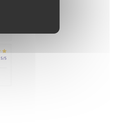
4
/5
5
/5