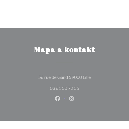
Mapa a kontakt
((otevře se v novém
56 rue de Gand 59000 Lille
03 61 50 72 55
Facebook ((otevře se v novém o
Instagram ((otevře se v n