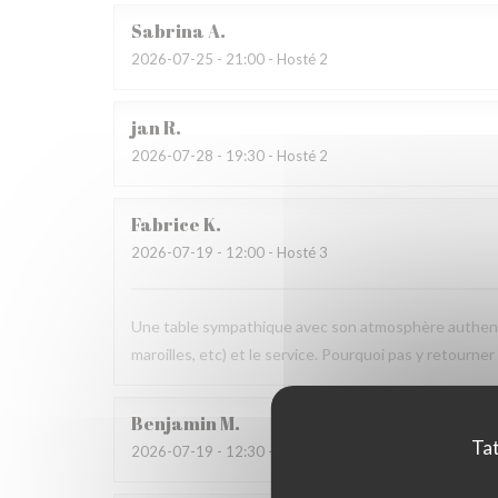
Sabrina
A
2026-07-25
- 21:00 - Hosté 2
jan
R
2026-07-28
- 19:30 - Hosté 2
Fabrice
K
2026-07-19
- 12:00 - Hosté 3
Une table sympathique avec son atmosphère authenti
maroilles, etc) et le service. Pourquoi pas y retourner
Benjamin
M
Tat
2026-07-19
- 12:30 - Hosté 2