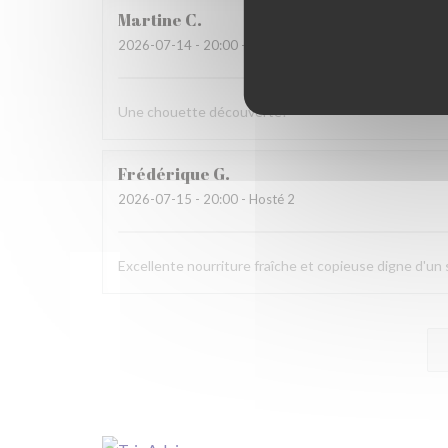
Martine
C
2026-07-14
- 20:00 - Hosté 6
Une chouette découverte!
Frédérique
G
2026-07-15
- 20:00 - Hosté 2
Excellente nourriture fraîche et copieuse digne d'u