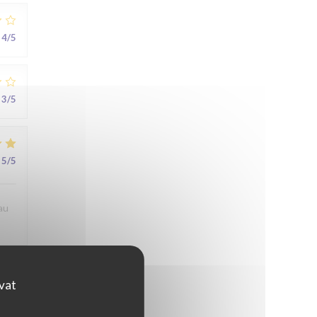
4
/5
3
/5
5
/5
au
ovat
5
/5