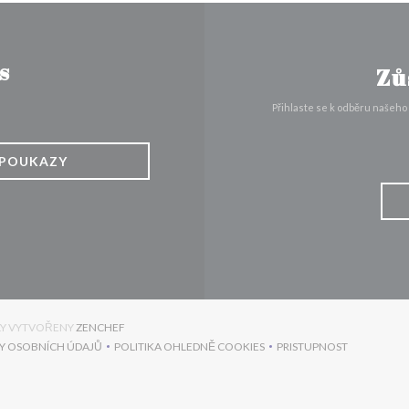
s
Zů
Přihlaste se k odběru našeho
POUKAZY
((OTEVŘE SE V NOVÉM OKNĚ))
YLY VYTVOŘENY
ZENCHEF
Y OSOBNÍCH ÚDAJŮ
POLITIKA OHLEDNĚ COOKIES
PRISTUPNOST
))
((OTEVŘE SE V NOVÉM OKNĚ))
((OTEVŘE SE V NOVÉM OKNĚ))
((OTEVŘE SE V NO