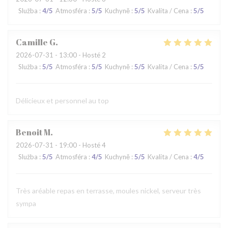
Služba
:
4
/5
Atmosféra
:
5
/5
Kuchyně
:
5
/5
Kvalita / Cena
:
5
/5
Camille
G
2026-07-31
- 13:00 - Hosté 2
Služba
:
5
/5
Atmosféra
:
5
/5
Kuchyně
:
5
/5
Kvalita / Cena
:
5
/5
Délicieux et personnel au top
Benoit
M
2026-07-31
- 19:00 - Hosté 4
Služba
:
5
/5
Atmosféra
:
4
/5
Kuchyně
:
5
/5
Kvalita / Cena
:
4
/5
Très aréable repas en terrasse, moules nickel, serveur très
sympa