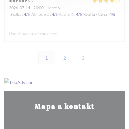
Martine
C
2026-07-14
- 20:00 - Hosté 6
Služba
:
4
/5
Atmosféra
:
4
/5
Kuchyně
:
4
/5
Kvalita / Cena
:
4
/5
Une chouette découverte!
1
2
3
Mapa a kontakt