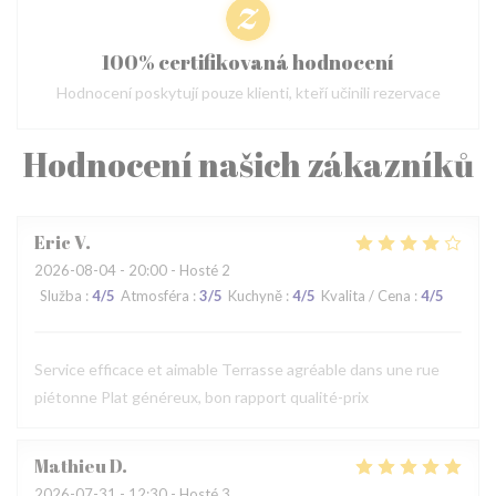
100% certifikovaná hodnocení
Hodnocení poskytují pouze klienti, kteří učinili rezervace
Hodnocení našich zákazníků
Eric
V
2026-08-04
- 20:00 - Hosté 2
Služba
:
4
/5
Atmosféra
:
3
/5
Kuchyně
:
4
/5
Kvalita / Cena
:
4
/5
Service efficace et aimable Terrasse agréable dans une rue
piétonne Plat généreux, bon rapport qualité-prix
Mathieu
D
2026-07-31
- 12:30 - Hosté 3