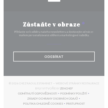
Zůstaňte v obraze
*
Přihlaste se k odběru našeho newsletteru a dostávejte od nás e-
mailem personalizovaná sdělení a marketingové nabídky.
ODEBÍRAT
© 2026 CHEZ RAOUL ESTAMINET — WEBOVÉ STRÁNKY RESTAURACE
((OTEVŘE SE V NOVÉM OK
BYLY VYTVOŘENY
ZENCHEF
ODMÍTNUTÍ ODPOVĚDNOSTI
PODMÍNKY POUŽITÍ
((OTEVŘE SE V NOVÉM OKNĚ))
((OTEVŘE SE V NOVÉM 
ZÁSADY OCHRANY OSOBNÍCH ÚDAJŮ
((OTEVŘE SE V NOVÉM OKNĚ))
POLITIKA OHLEDNĚ COOKIES
PRISTUPNOST
((OTEVŘE SE V NOVÉM OKNĚ))
((OTEVŘE SE V NOVÉM 