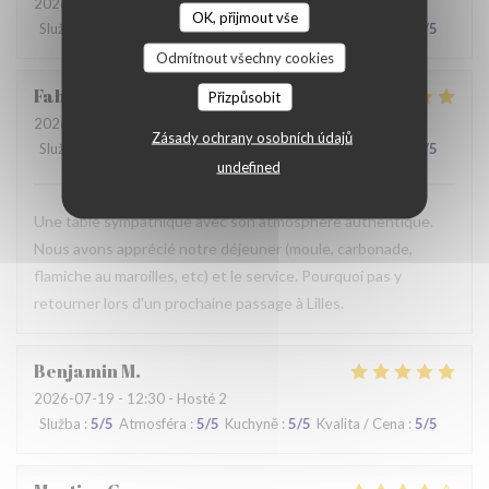
2026-07-28
- 19:30 - Hosté 2
OK, přijmout vše
Služba
:
2
/5
Atmosféra
:
3
/5
Kuchyně
:
3
/5
Kvalita / Cena
:
3
/5
Odmítnout všechny cookies
Fabrice
K
Přizpůsobit
2026-07-19
- 12:00 - Hosté 3
Zásady ochrany osobních údajů
Služba
:
5
/5
Atmosféra
:
5
/5
Kuchyně
:
4
/5
Kvalita / Cena
:
5
/5
undefined
Une table sympathique avec son atmosphère authentique.
Nous avons apprécié notre déjeuner (moule, carbonade,
flamiche au maroilles, etc) et le service. Pourquoi pas y
retourner lors d'un prochaine passage à Lilles.
Benjamin
M
2026-07-19
- 12:30 - Hosté 2
Služba
:
5
/5
Atmosféra
:
5
/5
Kuchyně
:
5
/5
Kvalita / Cena
:
5
/5