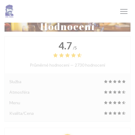
Panel pro správu cookies
Hodnocení
4.7
/5
Průměrné hodnocení —
2730 hodnoceni
Služba
Atmosféra
Menu
Kvalita/Cena