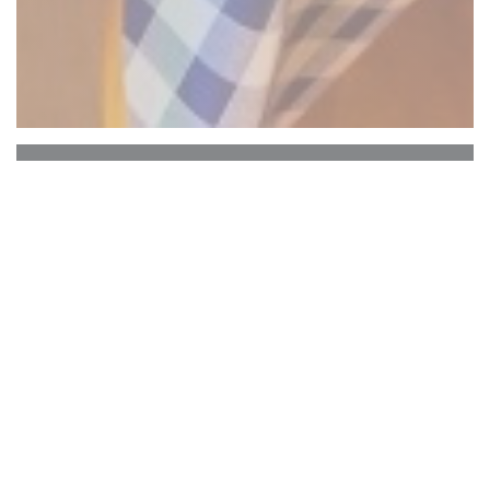
Chez Raoul Estaminet
Un hommage à Raoul de Godewarsvelde est
rendu dans cet estaminet typique du vieux Lille
proposant moules frites et des plats traditionnels
du nord !
Découvrez notre second restaurant Chez Ronny,
un estaminet Lillois qui s'inspire des saveurs du