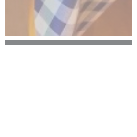
Chez Raoul Estaminet
Un hommage à Raoul de Godewarsvelde est
rendu dans cet estaminet typique du vieux Lille
proposant moules frites et des plats traditionnels
du nord !
Découvrez notre second restaurant Chez Ronny,
un estaminet Lillois qui s'inspire des saveurs du