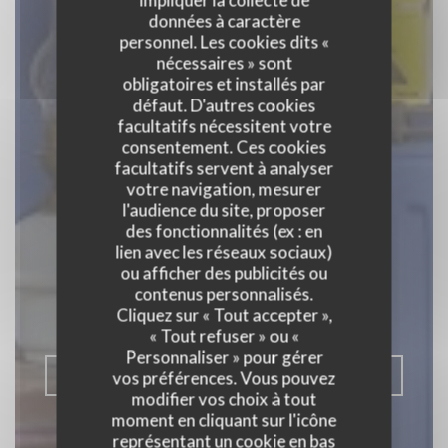
données à caractère
personnel. Les cookies dits «
nécessaires » sont
obligatoires et installés par
défaut. D'autres cookies
facultatifs nécessitent votre
consentement. Ces cookies
facultatifs servent à analyser
votre navigation, mesurer
l'audience du site, proposer
Chez Raoul
des fonctionnalités (ex : en
lien avec les réseaux sociaux)
Estaminet
ou afficher des publicités ou
contenus personnalisés.
Cliquez sur « Tout accepter »,
ESTAMINET
|
LILLE
« Tout refuser » ou «
Personnaliser » pour gérer
RÉSERVER
vos préférences. Vous pouvez
modifier vos choix à tout
moment en cliquant sur l'icône
représentant un cookie en bas